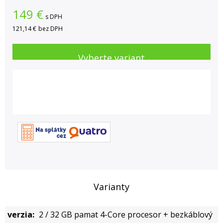
149
€
s DPH
121,14 €
bez DPH
Vyberte variant
Varianty
2 / 32 GB pamat 4-Core procesor + bezkáblový