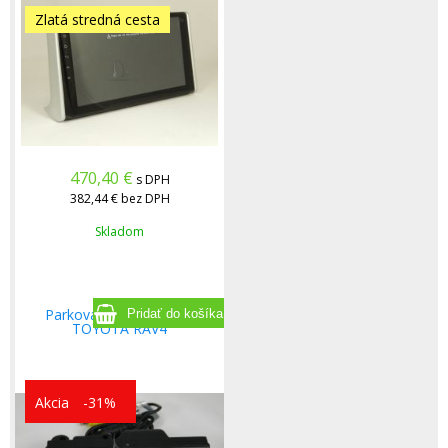
Zlatá stredná cesta
470,40
€
s DPH
382,44 €
bez DPH
Skladom
Parkovacia kamera pre
TOYOTA RAV4
Akcia
-31%