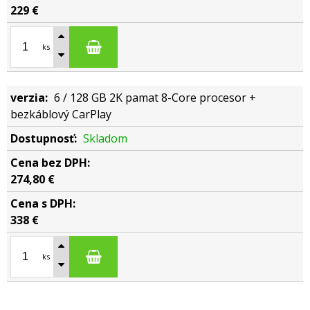
229 €
ks
6 / 128 GB 2K pamat 8-Core procesor +
bezkáblový CarPlay
Skladom
274,80 €
338 €
ks