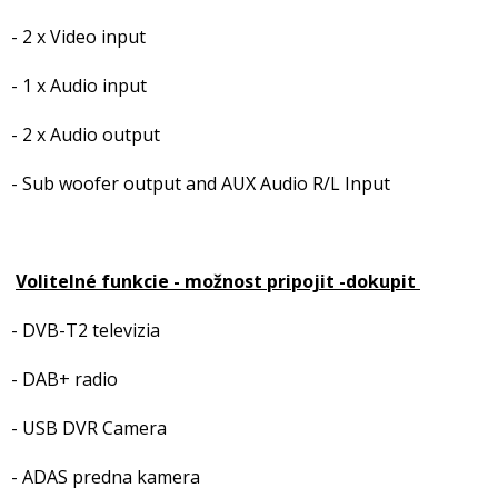
- 2 x Video input
- 1 x Audio input
- 2 x Audio output
- Sub woofer output and AUX Audio R/L Input
Volitelné funkcie - možnost pripojit -dokupit
- DVB-T2 televizia
- DAB+ radio
- USB DVR Camera
- ADAS predna kamera