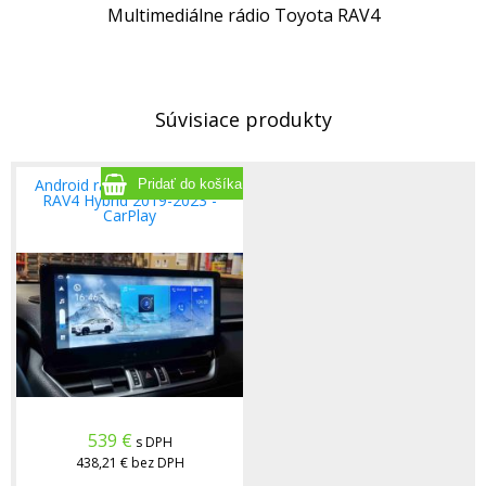
Multimediálne rádio Toyota RAV4
Súvisiace produkty
Android rádio 12,3" Toyota
RAV4 Hybrid 2019-2023 -
CarPlay
539
€
s DPH
438,21 €
bez DPH