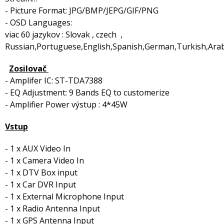
- Picture Format: JPG/BMP/JEPG/GIF/PNG
- OSD Languages:
viac 60 jazykov : Slovak , czech ,
Russian,Portuguese,English,Spanish,German,Turkish,Arabi
Zosilovač
- Amplifer IC: ST-TDA7388
- EQ Adjustment: 9 Bands EQ to customerize
- Amplifier Power výstup : 4*45W
Vstup
- 1 x AUX Video In
- 1 x Camera Video In
- 1 x DTV Box input
- 1 x Car DVR Input
- 1 x External Microphone Input
- 1 x Radio Antenna Input
- 1 x GPS Antenna Input