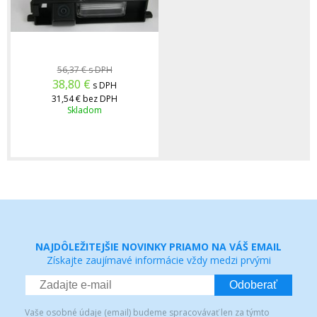
56,37 €
s DPH
38,80
€
s DPH
31,54 €
bez DPH
Skladom
NAJDÔLEŽITEJŠIE NOVINKY PRIAMO NA VÁŠ EMAIL
Získajte zaujímavé informácie vždy medzi prvými
Odoberať
Vaše osobné údaje (email) budeme spracovávať len za týmto