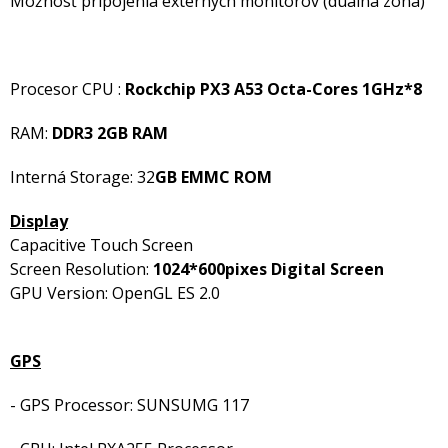
Možnosť pripojenia externých monitorov (dualná zóna)
Procesor CPU :
Rockchip PX3 A53 Octa-Cores 1GHz*8
RAM:
DDR3 2GB RAM
Interná Storage: 32
GB EMMC ROM
Display
Capacitive Touch Screen
Screen Resolution:
1024*600pixes Digital Screen
GPU Version: OpenGL ES 2.0
GPS
- GPS Processor: SUNSUMG 117