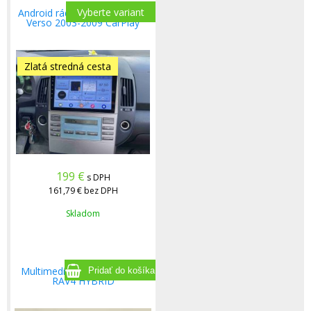
Vyberte variant
Android rádio Toyota Corolla
Verso 2003-2009 CarPlay
Zlatá stredná cesta
199
€
s DPH
161,79 €
bez DPH
Skladom
Multimediálne rádio Toyota
RAV4 HYBRID