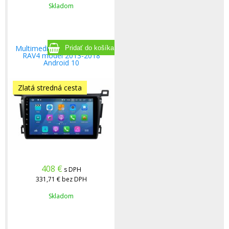
Skladom
Multimediálne radio Toyota
RAV4 model 2013-2018
Android 10
Zlatá stredná cesta
408
€
s DPH
331,71 €
bez DPH
Skladom