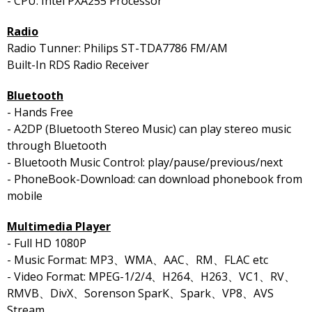
- CPU: Intel PXA255 Processor
Radio
Radio Tunner: Philips ST-TDA7786 FM/AM
Built-In RDS Radio Receiver
Bluetooth
- Hands Free
- A2DP (Bluetooth Stereo Music) can play stereo music
through Bluetooth
- Bluetooth Music Control: play/pause/previous/next
- PhoneBook-Download: can download phonebook from
mobile
Multimedia Player
- Full HD 1080P
- Music Format: MP3、WMA、AAC、RM、FLAC etc
- Video Format: MPEG-1/2/4、H264、H263、VC1、RV、
RMVB、DivX、Sorenson SparK、Spark、VP8、AVS
Stream…