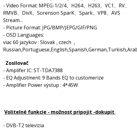
- Video Format: MPEG-1/2/4、H264、H263、VC1、RV、
RMVB、DivX、Sorenson SparK、Spark、VP8、AVS
Stream…
- Picture Format: JPG/BMP/JEPG/GIF/PNG
- OSD Languages:
viac 60 jazykov : Slovak , czech ,
Russian,Portuguese,English,Spanish,German,Turkish,Arabi
Zosilovač
- Amplifer IC: ST-TDA7388
- EQ Adjustment: 9 Bands EQ to customerize
- Amplifier Power výstup : 4*45W
Volitelné funkcie - možnost pripojit -dokupit
- DVB-T2 televizia