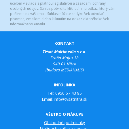
účelom v súlade s platnou legislatívou a zásadami ochrany
osobných údajov. Súhlas potvrdíte kliknutím na odkaz, ktorý vám
pošleme na váš email. Súhlas môžete kedykoľvek odvolať
písomne, emailom alebo kliknutím na odkaz z ktoréhokoľvek
informačného emailu.
KONTAKT
TVsat Multimedia s.r.o.
Fraňa Mojtu 18
949 01 Nitra
(budova MEDIAHAUS)
INFOLINKA
Tel:
0950 57 43 85
Email:
info@tvsatnitra.sk
VŠETKO O NÁKUPE
Obchodné podmienky
Možnosti platby a doprava