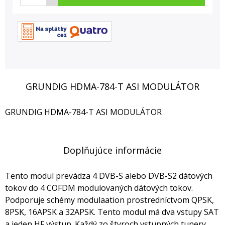
GRUNDIG HDMA-784-T ASI MODULÁTOR
GRUNDIG HDMA-784-T ASI MODULÁTOR
Doplňujúce informácie
Tento modul prevádza 4 DVB-S alebo DVB-S2 dátových
tokov do 4 COFDM modulovaných dátových tokov.
Podporuje schémy modulaation prostredníctvom QPSK,
8PSK, 16APSK a 32APSK. Tento modul má dva vstupy SAT
a jeden HF výstup. Každý zo štyroch vstupných tunery