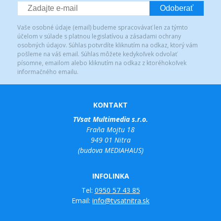
Odoberať
Vaše osobné údaje (email) budeme spracovávať len za týmto
účelom v súlade s platnou legislatívou a zásadami ochrany
osobných údajov. Súhlas potvrdíte kliknutím na odkaz, ktorý vám
pošleme na váš email. Súhlas môžete kedykoľvek odvolať
písomne, emailom alebo kliknutím na odkaz z ktoréhokoľvek
informačného emailu.
KONTAKT
TVsat Multimedia s.r.o.
Fraňa Mojtu 18
949 01 Nitra
(budova MEDIAHAUS)
INFOLINKA
Tel:
0950 57 43 85
Email:
info@tvsatnitra.sk