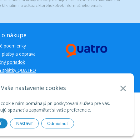
 kliknutím na odkaz z ktoréhokoľvek informačného emailu.
 o nákupe
é podmienky
 platby a doprava
ný poriadok
a splátky QUATRO
Vaše nastavenie cookies
nosti WEBYGROUP • dbart
zvyšovanie návštevnosti
•
 cookie nám pomáhajú pri poskytovaní služieb pre vás.
jú spoznať a zapamätať si vaše preferencie.
Nastaviť
ť
Odmietnuť