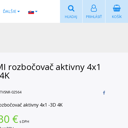
ĎALŠIE
HĽADAJ
PRIHLÁSIŤ
KOŠÍK
I rozbočovač aktivny 4x1
-4K
TVSNR-02564
zbočovač aktivny 4x1 -3D 4K
30
€
s DPH