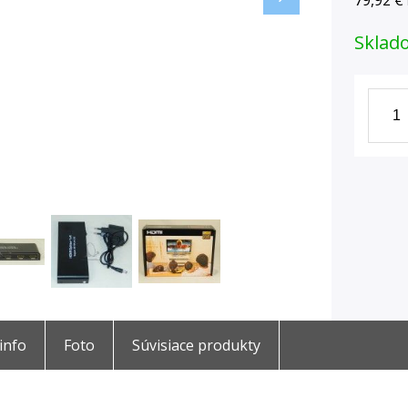
79,92 €
Sklad
 info
Foto
Súvisiace produkty