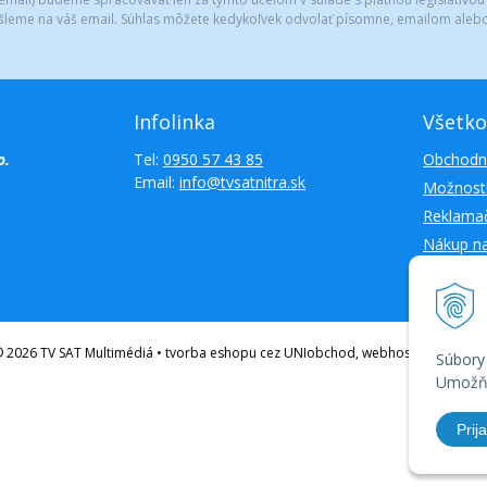
šleme na váš email. Súhlas môžete kedykoľvek odvolať písomne, emailom alebo
Infolinka
Všetko
o.
Tel:
0950 57 43 85
Obchodn
Email:
info@tvsatnitra.sk
Možnosti
Reklamač
Nákup n
Kontakty
 2026 TV SAT Multimédiá • tvorba eshopu cez UNIobchod, webhosting spoloč
Súbory
Umožňu
Prija