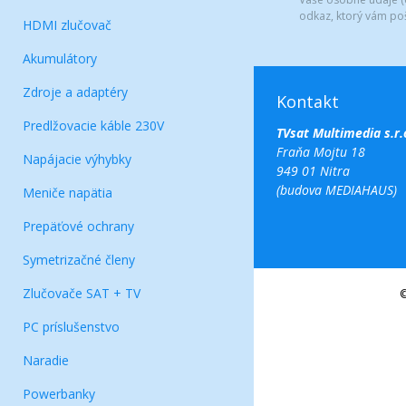
odkaz, ktorý vám po
HDMI zlučovač
Akumulátory
Zdroje a adaptéry
Kontakt
Predlžovacie káble 230V
TVsat Multimedia s.r.
Fraňa Mojtu 18
Napájacie výhybky
949 01 Nitra
(budova MEDIAHAUS)
Meniče napätia
Prepäťové ochrany
Symetrizačné členy
Zlučovače SAT + TV
©
PC príslušenstvo
Naradie
Powerbanky