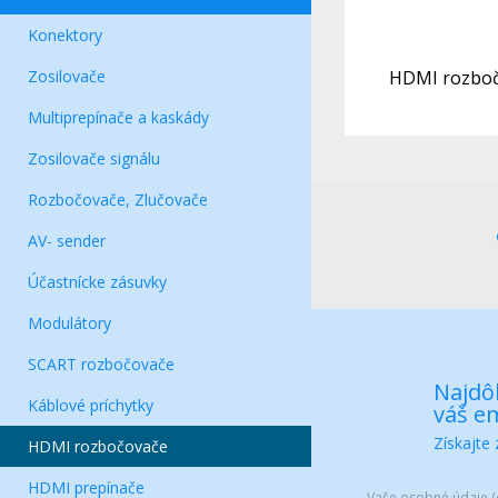
Konektory
Zosilovače
HDMI rozboč
Multiprepínače a kaskády
Zosilovače signálu
Rozbočovače, Zlučovače
AV- sender
Účastnícke zásuvky
Modulátory
SCART rozbočovače
Najdôl
Káblové príchytky
váš em
Získajte
HDMI rozbočovače
HDMI prepínače
Vaše osobné údaje (e