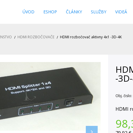
s
ÚVOD
ESHOP
ČLÁNKY
SLUŽBY
VIDEÁ
ENSTVO
HDMI ROZBOČOVAČE
HDMI rozbočovač aktivny 4x1 -3D-4K
HDM
-3D
Obj. čislo:
HDMI ro
98,