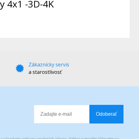
y 4x1 -3D-4K
Zákaznícky servis
a starostlivosť
Odoberať
 a zásadami ochrany osobných údajov. Súhlas potvrdíte kliknutím na