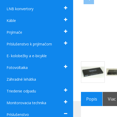
LNB konvertory
Káble
Prijímače
Príslušenstvo k prijímačom
E- kolobežky a e-bicykle
Fotovoltaika
Záhradné lehátka
Triedenie odpadu
Popis
Viac
Monitorovacia technika
Príslušenstvo