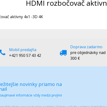
HDMI rozbočovač aktivn
ovač aktivny 4x1 -3D 4K
Doprava zadarmo
Mobil predajňa
pre objednávky nad
+421 950 57 43 42
300 €
ežitejšie novinky priamo na
ail
 zaujímavé informácie vždy medzi prvými
mail) budeme spracovávať len za týmto účelom v súlade s platnou legislatívou