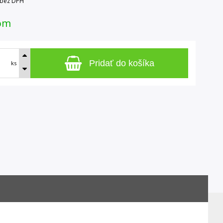
bez DPH
om
Pridať do košíka
ks