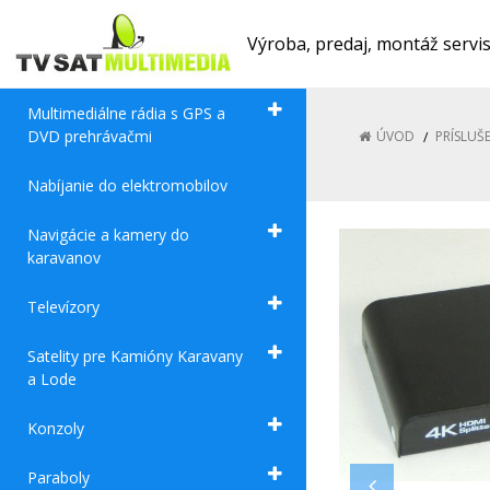
Výroba, predaj, montáž servi
Multimediálne rádia s GPS a
DVD prehrávačmi
ÚVOD
PRÍSLUŠ
Nabíjanie do elektromobilov
Navigácie a kamery do
karavanov
Televízory
Satelity pre Kamióny Karavany
a Lode
Konzoly
Paraboly