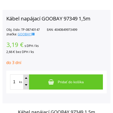
Kábel napájací GOOBAY 97349 1,5m
Obj. čislo:
TP-08740147
EAN:
4040849973499
značka:
GOOBAY
3,19
€
s DPH / ks
2,66 €
bez DPH / ks
do 3 dní
ks
Pridať do košíka
Kábel napájací GOOBAY 97349 1,5m