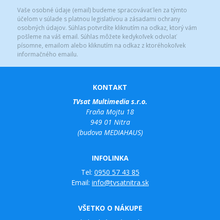
Vaše osobné údaje (email) budeme spracovávať len za týmto
účelom v súlade s platnou legislatívou a zásadami ochrany
osobných údajov. Súhlas potvrdíte kliknutím na odkaz, ktorý vám
pošleme na váš email. Súhlas môžete kedykoľvek odvolať
písomne, emailom alebo kliknutím na odkaz z ktoréhokoľvek
informačného emailu.
KONTAKT
TVsat Multimedia s.r.o.
Fraňa Mojtu 18
949 01 Nitra
(budova MEDIAHAUS)
INFOLINKA
Tel:
0950 57 43 85
Email:
info@tvsatnitra.sk
VŠETKO O NÁKUPE