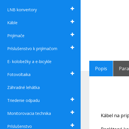
LNB konvertory
Káble
Prijímače
Príslušenstvo k prijímačom
E- kolobežky a e-bicykle
Popis
Par
Fotovoltaika
Záhradné lehátka
Triedenie odpadu
Monitorovacia technika
Kábel na prip
Príslušenstvo