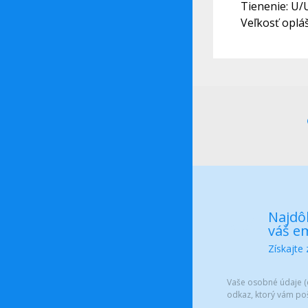
Tienenie: U
Veľkosť oplá
Najdôl
váš em
Získajte
Vaše osobné údaje (e
odkaz, ktorý vám po