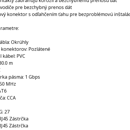
ntakty zabraňujú korózii a bezchybnému prenosu dát
vodiče pre bezchybný prenos dát
ý konektor s odľahčením ťahu pre bezproblémovú inštalác
rametre:
ábla: Okrúhly
 konektorov: Pozlátené
l kábel: PVC
30.0 m
C
rka pásma: 1 Gbps
250 MHz
AT6
iča: CCA
: 27
RJ45 Zástrčka
RJ45 Zástrčka