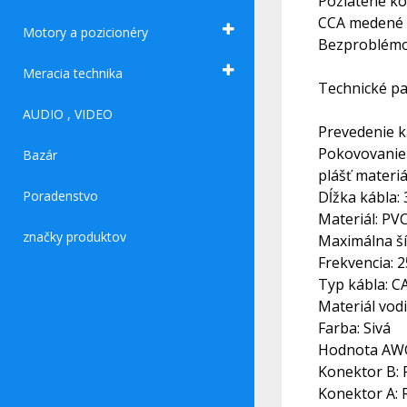
Pozlátené ko
CCA medené 
Motory a pozicionéry
Bezproblémov
Meracia technika
Technické pa
AUDIO , VIDEO
Prevedenie k
Pokovovanie
Bazár
plášť materiá
Poradenstvo
Dĺžka kábla: 
Materiál: PV
značky produktov
Maximálna ší
Frekvencia: 
Typ kábla: C
Materiál vod
Farba: Sivá
Hodnota AWG
Konektor B: 
Konektor A: 