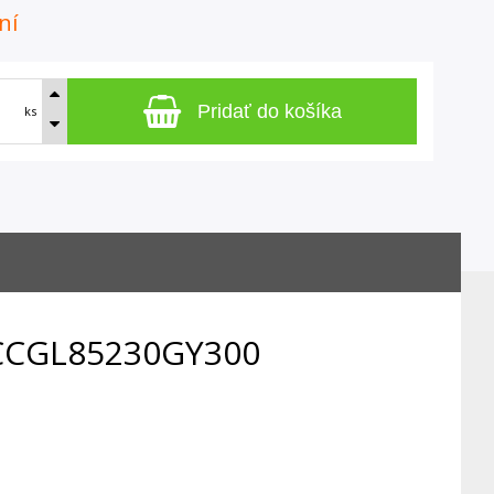
ní
Pridať do košíka
ks
 CCGL85230GY300