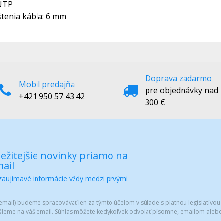
/UTP
štenia kábla: 6 mm
Doprava zadarmo
Mobil predajňa
pre objednávky nad
+421 950 57 43 42
300 €
ežitejšie novinky priamo na
ail
 zaujímavé informácie vždy medzi prvými
mail) budeme spracovávať len za týmto účelom v súlade s platnou legislatívou
šleme na váš email. Súhlas môžete kedykoľvek odvolať písomne, emailom alebo