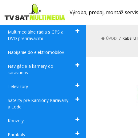
Výroba, predaj, montáž servi
Multimediálne rádia s GPS a
DVD prehrávačmi
ÚVOD
Kábel U
Nabíjanie do elektromobilov
Navigácie a kamery do
karavanov
Televízory
Satelity pre Kamióny Karavany
a Lode
Konzoly
Paraboly