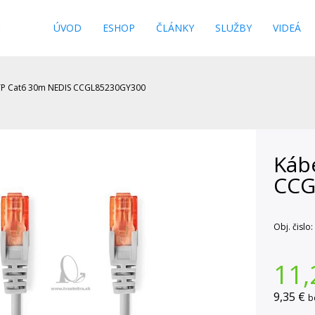
s
ÚVOD
ESHOP
ČLÁNKY
SLUŽBY
VIDEÁ
TP Cat6 30m NEDIS CCGL85230GY300
Káb
CCG
Obj. čislo:
11,
9,35 €
b