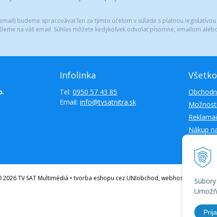
mail) budeme spracovávať len za týmto účelom v súlade s platnou legislatívou
šleme na váš email. Súhlas môžete kedykoľvek odvolať písomne, emailom alebo
Infolinka
Všetko
o.
Tel:
0950 57 43 85
Obchodn
Email:
info@tvsatnitra.sk
Možnosti
Reklamač
Nákup n
Kontakty
 2026 TV SAT Multimédiá • tvorba eshopu cez UNIobchod, webhosting spoloč
Súbory
Umožňu
Prija