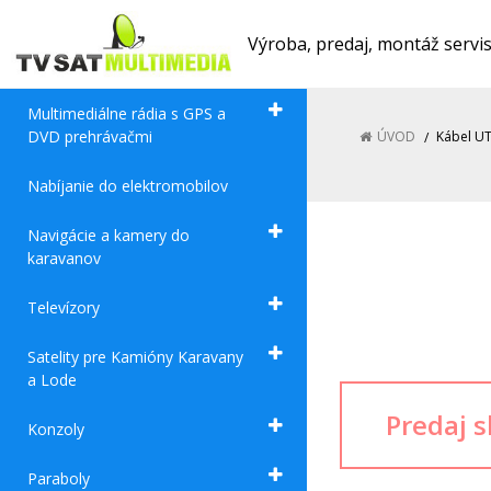
Výroba, predaj, montáž servi
Multimediálne rádia s GPS a
DVD prehrávačmi
ÚVOD
Kábel U
Nabíjanie do elektromobilov
Navigácie a kamery do
karavanov
Televízory
Satelity pre Kamióny Karavany
a Lode
Konzoly
Paraboly