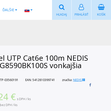
ĎALŠIE
HĽADAJ
PRIHLÁSIŤ
KOŠÍK
el UTP Cat6e 100m NEDIS
G8590BK100S vonkajšia
TP-03560191
EAN:
5412810399741
značka:
NEDIS
24
€
s DPH / ks
bez DPH / ks