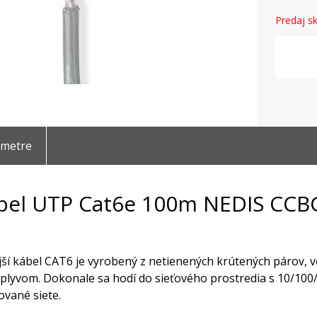
Predaj sk
ametre
bel UTP Cat6e 100m NEDIS CCB
ší kábel CAT6 je vyrobený z netienených krútených párov, v
vplyvom. Dokonale sa hodí do sieťového prostredia s 10/100/
ované siete.