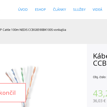
s
ÚVOD
ESHOP
ČLÁNKY
SLUŽBY
VIDEÁ
TP Cat6e 100m NEDIS CCBG8590BK100S vonkajšia
Káb
CCB
Obj. čislo:
43,
36,03 €