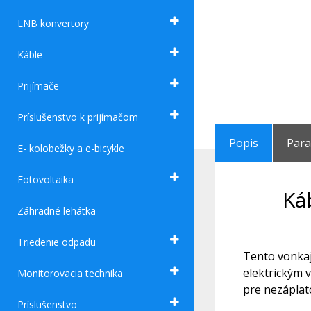
LNB konvertory
Káble
Prijímače
Príslušenstvo k prijímačom
Popis
Par
E- kolobežky a e-bicykle
Fotovoltaika
Ká
Záhradné lehátka
Triedenie odpadu
Tento vonkaj
elektrickým 
Monitorovacia technika
pre nezáplat
Príslušenstvo