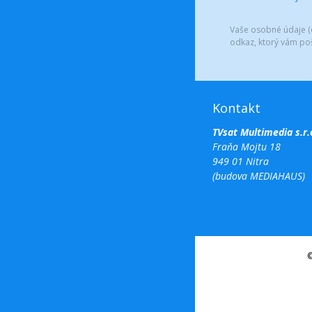
Vaše osobné údaje (e
odkaz, ktorý vám po
Kontakt
TVsat Multimedia s.r.
Fraňa Mojtu 18
949 01 Nitra
(budova MEDIAHAUS)
©