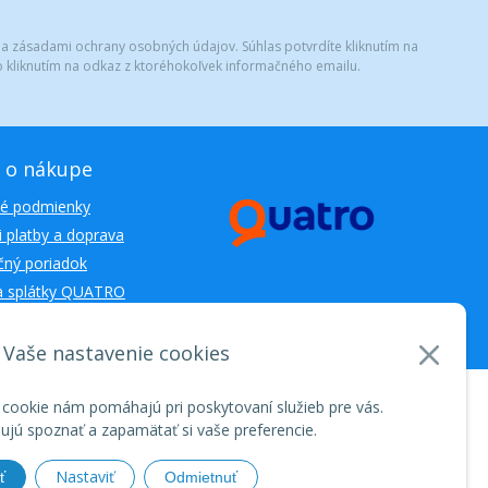
 a zásadami ochrany osobných údajov. Súhlas potvrdíte kliknutím na
 kliknutím na odkaz z ktoréhokoľvek informačného emailu.
 o nákupe
é podmienky
 platby a doprava
ný poriadok
a splátky QUATRO
Vaše nastavenie cookies
nosti WEBYGROUP • dbart
zvyšovanie návštevnosti
•
 cookie nám pomáhajú pri poskytovaní služieb pre vás.
jú spoznať a zapamätať si vaše preferencie.
Nastaviť
ť
Odmietnuť