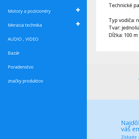
Technické pa
Motory a pozicionéry
Typ vodiča: 
Meracia technika
Tvar: jednoli
Dĺžka: 100 m
AUDIO , VIDEO
Bazár
Poradenstvo
značky produktov
Najdôl
váš em
Získajte