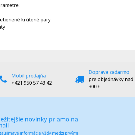
rametre:
netienené krútené pary
aty
Doprava zadarmo
Mobil predajňa
pre objednávky nad
+421 950 57 43 42
300 €
ežitejšie novinky priamo na
ail
 zaujímavé informácie vždy medzi prvými