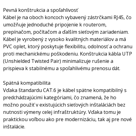
Pevná konštrukcia a spoľahlivosť
Kábel je na oboch koncoch vybavený zástrčkami RJ45, čo
umožňuje jednoduché pripojenie k routerom,
prepínačom, počítačom a ďalším sieťovým zariadeniam.
Kábel je vyrobený z vysoko kvalitných materiálov a má
PVC oplet, ktorý poskytuje flexibilitu, odolnosť a ochranu
proti mechanickému poškodeniu. Konštrukcia kábla UTP
(Unshielded Twisted Pair) minimalizuje rušenie a
prispieva k stabilnému a spoľahlivému prenosu dát.
Spätná kompatibilita
Vďaka štandardu CAT.6 je kábel spätne kompatibilný s
predchádzajúcimi kategóriami, čo znamená, že ho
možno použiť v existujúcich sieťových inštaláciách bez
nutnosti výmeny celej infraštruktúry. Vďaka tomu je
praktickou voľbou ako pre modernizáciu, tak aj pre nové
inštalácie.