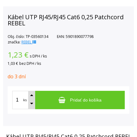
Kábel UTP RJ45/RJ45 Cat6 0,25 Patchcord
REBEL
Obj. čislo:
TP-03560134
EAN:
5901890077798
značka:
REBEL
1,23
€
s DPH / ks
1,03 €
bez DPH / ks
do 3 dní
ks
Pridať do košíka
Kábel UTP RJ45/RJ45 Cat6 0,25 Patchcord REBEL