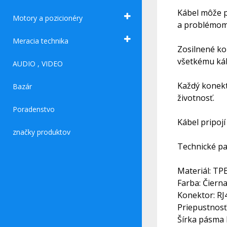
Kábel môže p
Motory a pozicionéry
a problémom
Meracia technika
Zosilnené ko
všetkému kábe
AUDIO , VIDEO
Každý konekt
Bazár
životnosť.
Poradenstvo
Kábel pripojí
značky produktov
Technické pa
Materiál: TP
Farba: Čiern
Konektor: RJ
Priepustnosť
Šírka pásma 