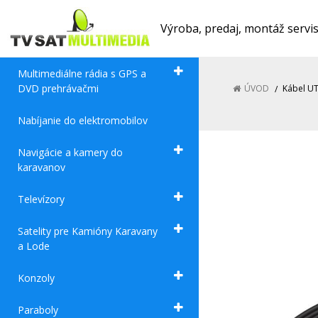
Výroba, predaj, montáž servi
Multimediálne rádia s GPS a
DVD prehrávačmi
ÚVOD
Kábel UT
Nabíjanie do elektromobilov
Navigácie a kamery do
karavanov
Televízory
Satelity pre Kamióny Karavany
a Lode
Konzoly
Paraboly