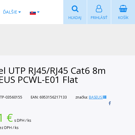
ĎALŠIE
HĽADAJ
PRIHLÁSIŤ
KOŠÍK
el UTP RJ45/RJ45 Cat6 8m
EUS PCWL-E01 Flat
TP-03560155
EAN:
6953156217133
značka:
BASEUS
1
€
s DPH / ks
ez DPH / ks