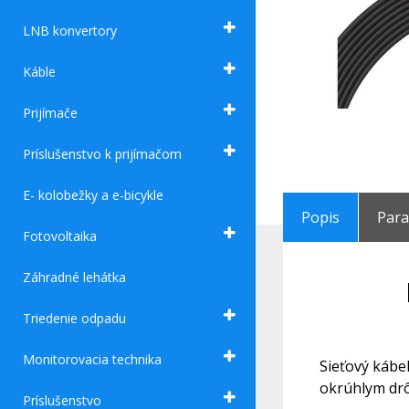
LNB konvertory
Káble
Prijímače
Príslušenstvo k prijímačom
E- kolobežky a e-bicykle
Popis
Par
Fotovoltaika
Záhradné lehátka
Triedenie odpadu
Monitorovacia technika
Sieťový kábel
okrúhlym dr
Príslušenstvo