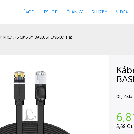
s
ÚVOD
ESHOP
ČLÁNKY
SLUŽBY
VIDEÁ
P RJ45/RJ45 Cat6 8m BASEUS PCWL-E01 Flat
Káb
BAS
Obj. čislo:
6,8
5,68 €
b