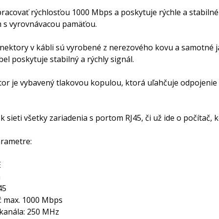
racovať rýchlosťou 1000 Mbps a poskytuje rýchle a stabilné
 s vyrovnávacou pamäťou.
nektory v kábli sú vyrobené z nerezového kovu a samotné 
l poskytuje stabilný a rýchly signál.
or je vybavený tlakovou kopulou, ktorá uľahčuje odpojenie 
 k sieti všetky zariadenia s portom RJ45, či už ide o počítač,
rametre:
E
a
45
: max. 1000 Mbps
kanála: 250 MHz