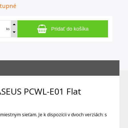
tupné
Pridať do košíka
ks
ASEUS PCWL-E01 Flat
iestnym sieťam. Je k dispozícii v dvoch verziách: s