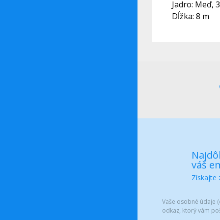
Jadro: Meď,
Dĺžka: 8 m
Najdôl
váš em
Získajte
Vaše osobné údaje (e
odkaz, ktorý vám po