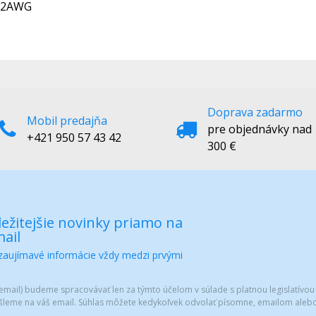
 32AWG
Doprava zadarmo
Mobil predajňa
pre objednávky nad
+421 950 57 43 42
300 €
ežitejšie novinky priamo na
ail
 zaujímavé informácie vždy medzi prvými
mail) budeme spracovávať len za týmto účelom v súlade s platnou legislatívou
šleme na váš email. Súhlas môžete kedykoľvek odvolať písomne, emailom alebo