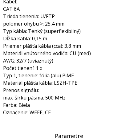
Kábel:
CAT 6A
Trieda tienenia: U/FTP
polomer ohybu >: 25,4 mm
Typ kábla: Tenký (superflexibilný)
Dĺžka kábla: 0,15 m
Priemer plášťa kábla (cca): 3,8 mm
Materiál vnútorného vodiča: CU (meď)
AWG: 32/7 (uviaznutý)
Počet tienení: 1 x
Typ 1, tienenie: fólia (alu) PiMF
Materiál plášťa kábla: LSZH-TPE
Prenos signálu:
max. šírku pásma: 500 MHz
Farba: Biela
Označenie: WEEE, CE
Parametre