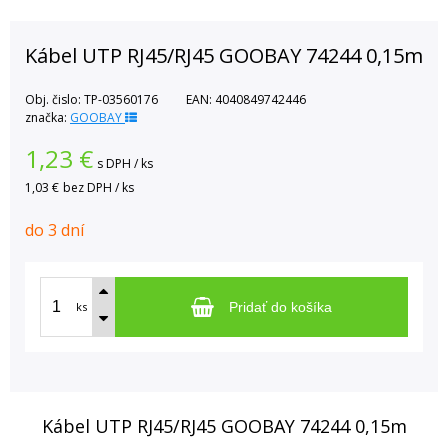
Kábel UTP RJ45/RJ45 GOOBAY 74244 0,15m
Obj. čislo:
TP-03560176
EAN:
4040849742446
značka:
GOOBAY
1,23
€
s DPH / ks
1,03 €
bez DPH / ks
do 3 dní
ks
Pridať do košíka
Kábel UTP RJ45/RJ45 GOOBAY 74244 0,15m