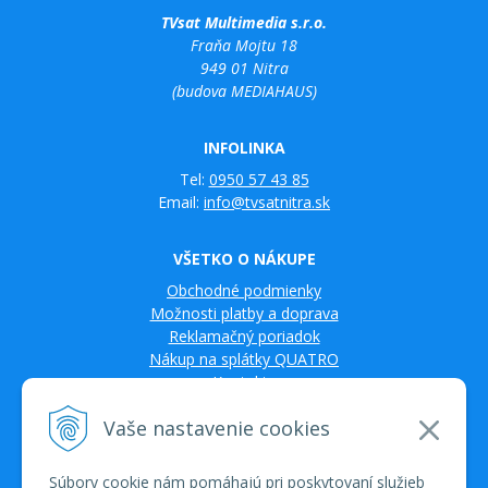
TVsat Multimedia s.r.o.
Fraňa Mojtu 18
949 01 Nitra
(budova MEDIAHAUS)
INFOLINKA
Tel:
0950 57 43 85
Email:
info@tvsatnitra.sk
VŠETKO O NÁKUPE
Obchodné podmienky
Možnosti platby a doprava
Reklamačný poriadok
Nákup na splátky QUATRO
Kontakty
Vaše nastavenie cookies
Súbory cookie nám pomáhajú pri poskytovaní služieb