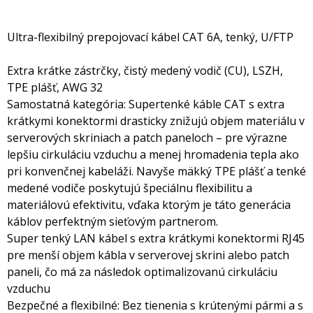
Ultra-flexibilný prepojovací kábel CAT 6A, tenký, U/FTP
Extra krátke zástrčky, čistý medený vodič (CU), LSZH,
TPE plášť, AWG 32
Samostatná kategória: Supertenké káble CAT s extra
krátkymi konektormi drasticky znižujú objem materiálu v
serverových skriniach a patch paneloch – pre výrazne
lepšiu cirkuláciu vzduchu a menej hromadenia tepla ako
pri konvenčnej kabeláži. Navyše mäkký TPE plášť a tenké
medené vodiče poskytujú špeciálnu flexibilitu a
materiálovú efektivitu, vďaka ktorým je táto generácia
káblov perfektným sieťovým partnerom.
Super tenký LAN kábel s extra krátkymi konektormi RJ45
pre menší objem kábla v serverovej skrini alebo patch
paneli, čo má za následok optimalizovanú cirkuláciu
vzduchu
Bezpečné a flexibilné: Bez tienenia s krútenými pármi a s