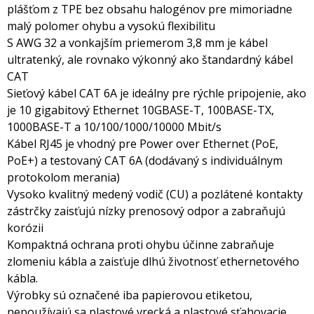
plášťom z TPE bez obsahu halogénov pre mimoriadne
malý polomer ohybu a vysokú flexibilitu
S AWG 32 a vonkajším priemerom 3,8 mm je kábel
ultratenký, ale rovnako výkonný ako štandardný kábel
CAT
Sieťový kábel CAT 6A je ideálny pre rýchle pripojenie, ako
je 10 gigabitový Ethernet 10GBASE-T, 100BASE-TX,
1000BASE-T a 10/100/1000/10000 Mbit/s
Kábel RJ45 je vhodný pre Power over Ethernet (PoE,
PoE+) a testovaný CAT 6A (dodávaný s individuálnym
protokolom merania)
Vysoko kvalitný medený vodič (CU) a pozlátené kontakty
zástrčky zaisťujú nízky prenosový odpor a zabraňujú
korózii
Kompaktná ochrana proti ohybu účinne zabraňuje
zlomeniu kábla a zaisťuje dlhú životnosť ethernetového
kábla.
Výrobky sú označené iba papierovou etiketou,
nepoužívajú sa plastové vrecká a plastové sťahovacie