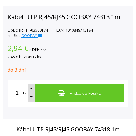
Kábel UTP RJ45/RJ45 GOOBAY 74318 1m
Obj. čislo:
TP-03560174
EAN:
4040849743184
značka:
GOOBAY
2,94
€
s DPH / ks
2,45 €
bez DPH / ks
do 3 dní
ks
Pridať do košíka
Kábel UTP RJ45/RJ45 GOOBAY 74318 1m