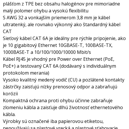
plášťom z TPE bez obsahu halogénov pre mimoriadne
malý polomer ohybu a vysokú flexibilitu
S AWG 32 a vonkajším priemerom 3,8 mm je kábel
ultratenký, ale rovnako výkonný ako štandardný kábel
CAT
Sieťový kábel CAT 6A je ideálny pre rýchle pripojenie, ako
je 10 gigabitový Ethernet 10GBASE-T, 100BASE-TX,
1000BASE-T a 10/100/1000/10000 Mbit/s
Kábel RJ45 je vhodný pre Power over Ethernet (PoE,
PoE+) a testovaný CAT 6A (dodávaný s individuálnym
protokolom merania)
Vysoko kvalitný medený vodič (CU) a pozlátené kontakty
zástrčky zaisťujú nízky prenosový odpor a zabraňujú
korózii
Kompaktná ochrana proti ohybu účinne zabraňuje
zlomeniu kábla a zaisťuje dlhú životnosť ethernetového
kábla.
Výrobky sú označené iba papierovou etiketou,
nepoužívajú sa plastové vrecká a plastové sťahovacie