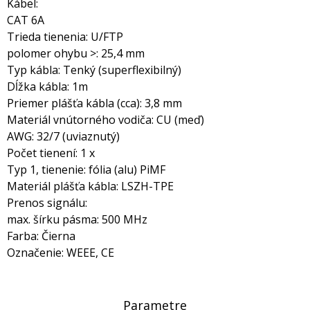
Kábel:
CAT 6A
Trieda tienenia: U/FTP
polomer ohybu >: 25,4 mm
Typ kábla: Tenký (superflexibilný)
Dĺžka kábla: 1m
Priemer plášťa kábla (cca): 3,8 mm
Materiál vnútorného vodiča: CU (meď)
AWG: 32/7 (uviaznutý)
Počet tienení: 1 x
Typ 1, tienenie: fólia (alu) PiMF
Materiál plášťa kábla: LSZH-TPE
Prenos signálu:
max. šírku pásma: 500 MHz
Farba: Čierna
Označenie: WEEE, CE
Parametre