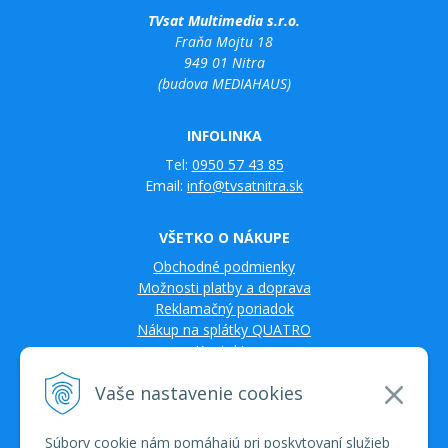
TVsat Multimedia s.r.o.
Fraňa Mojtu 18
949 01 Nitra
(budova MEDIAHAUS)
INFOLINKA
Tel:
0950 57 43 85
Email:
info@tvsatnitra.sk
VŠETKO O NÁKUPE
Obchodné podmienky
Možnosti platby a doprava
Reklamačný poriadok
Nákup na splátky QUATRO
Kontakty
Vaše nastavenie cookies
Súbory cookie nám pomáhajú pri poskytovaní služieb