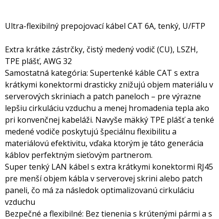
Ultra-flexibilný prepojovací kábel CAT 6A, tenký, U/FTP
Extra krátke zástrčky, čistý medený vodič (CU), LSZH,
TPE plášť, AWG 32
Samostatná kategória: Supertenké káble CAT s extra
krátkymi konektormi drasticky znižujú objem materiálu v
serverových skriniach a patch paneloch – pre výrazne
lepšiu cirkuláciu vzduchu a menej hromadenia tepla ako
pri konvenčnej kabeláži. Navyše mäkký TPE plášť a tenké
medené vodiče poskytujú špeciálnu flexibilitu a
materiálovú efektivitu, vďaka ktorým je táto generácia
káblov perfektným sieťovým partnerom.
Super tenký LAN kábel s extra krátkymi konektormi RJ45
pre menší objem kábla v serverovej skrini alebo patch
paneli, čo má za následok optimalizovanú cirkuláciu
vzduchu
Bezpečné a flexibilné: Bez tienenia s krútenými pármi a s