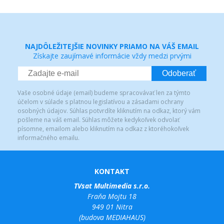
NAJDÔLEŽITEJŠIE NOVINKY PRIAMO NA VÁŠ EMAIL
Získajte zaujímavé informácie vždy medzi prvými
Odoberať
Vaše osobné údaje (email) budeme spracovávať len za týmto
účelom v súlade s platnou legislatívou a zásadami ochrany
osobných údajov. Súhlas potvrdíte kliknutím na odkaz, ktorý vám
pošleme na váš email. Súhlas môžete kedykoľvek odvolať
písomne, emailom alebo kliknutím na odkaz z ktoréhokoľvek
informačného emailu.
KONTAKT
TVsat Multimedia s.r.o.
Fraňa Mojtu 18
949 01 Nitra
(budova MEDIAHAUS)