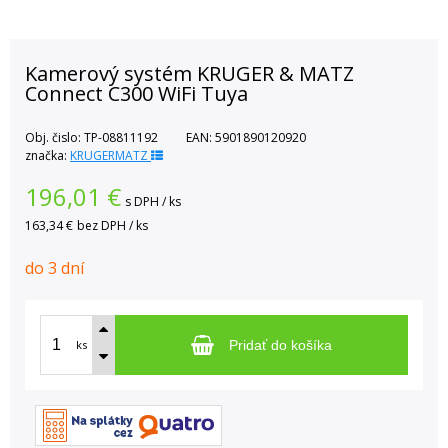
Kamerový systém KRUGER & MATZ
Connect C300 WiFi Tuya
Obj. čislo:
TP-08811192
EAN:
5901890120920
značka:
KRUGERMATZ
196,01
€
s DPH / ks
163,34 €
bez DPH / ks
do 3 dní
ks
Pridať do košíka