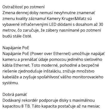
Ostražitosť po zotmení
Zmena dennej doby nemusí nevyhnutne znamenať
zmenu kvality záznamu! Kamery Kruger&Matz sú
vybavené infračervenými LED diódami s dosahom až 30
metrov, čo zaručuje, že zábery nasnímané po zotmení
budú stále čisté.
Napájanie PoE
Napájanie PoE (Power over Ethernet) umožňuje napájať
kameru a prenášať údaje pomocou jediného sieťového
kábla Ethernet. Toto moderné, pohodlné a bezpečné
riešenie zjednodušuje inštaláciu, znižuje množstvo
kabeláže a zvyšuje spoľahlivosť vášho monitorovacieho
systému.
Dobrá pamäť
Dodávaný rekordér podporuje disky s maximálnou
kapacitou 8 TB. Táto kapacita postačuje až na mesiac