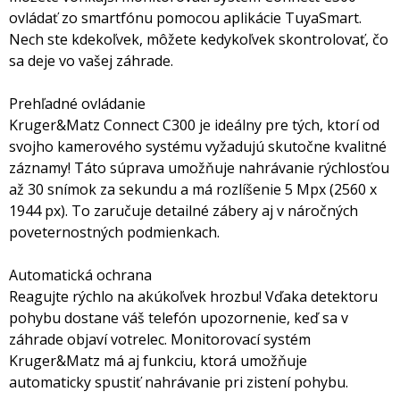
ovládať zo smartfónu pomocou aplikácie TuyaSmart.
Nech ste kdekoľvek, môžete kedykoľvek skontrolovať, čo
sa deje vo vašej záhrade.
Prehľadné ovládanie
Kruger&Matz Connect C300 je ideálny pre tých, ktorí od
svojho kamerového systému vyžadujú skutočne kvalitné
záznamy! Táto súprava umožňuje nahrávanie rýchlosťou
až 30 snímok za sekundu a má rozlíšenie 5 Mpx (2560 x
1944 px). To zaručuje detailné zábery aj v náročných
poveternostných podmienkach.
Automatická ochrana
Reagujte rýchlo na akúkoľvek hrozbu! Vďaka detektoru
pohybu dostane váš telefón upozornenie, keď sa v
záhrade objaví votrelec. Monitorovací systém
Kruger&Matz má aj funkciu, ktorá umožňuje
automaticky spustiť nahrávanie pri zistení pohybu.