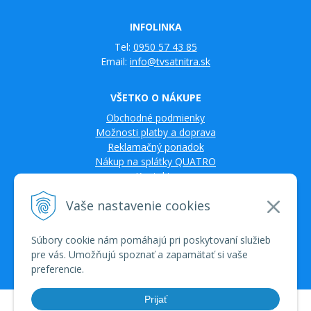
INFOLINKA
Tel:
0950 57 43 85
Email:
info@tvsatnitra.sk
VŠETKO O NÁKUPE
Obchodné podmienky
Možnosti platby a doprava
Reklamačný poriadok
Nákup na splátky QUATRO
Kontakty
Vaše nastavenie cookies
Súbory cookie nám pomáhajú pri poskytovaní služieb
pre vás. Umožňujú spoznať a zapamätať si vaše
preferencie.
Prijať
© 2026 TV SAT Multimédiá • tvorba eshopu cez UNIobchod, webhosting