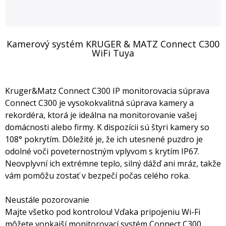
Kamerový systém KRUGER & MATZ Connect C300
WiFi Tuya
Kruger&Matz Connect C300 IP monitorovacia súprava
Connect C300 je vysokokvalitná súprava kamery a
rekordéra, ktorá je ideálna na monitorovanie vašej
domácnosti alebo firmy. K dispozícii sú štyri kamery so
108° pokrytím. Dôležité je, že ich utesnené puzdro je
odolné voči poveternostným vplyvom s krytím IP67.
Neovplyvní ich extrémne teplo, silný dážď ani mráz, takže
vám pomôžu zostať v bezpečí počas celého roka.
Neustále pozorovanie
Majte všetko pod kontrolou! Vďaka pripojeniu Wi-Fi
môžete vonkajší monitorovací systém Connect C300