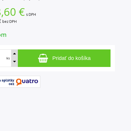
,60
€
s DPH
€
bez DPH
om
Pridať do košíka
ks