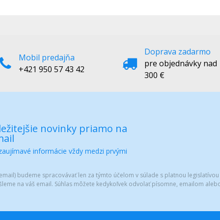
Doprava zadarmo
Mobil predajňa
pre objednávky nad
+421 950 57 43 42
300 €
ežitejšie novinky priamo na
ail
 zaujímavé informácie vždy medzi prvými
mail) budeme spracovávať len za týmto účelom v súlade s platnou legislatívou
šleme na váš email. Súhlas môžete kedykoľvek odvolať písomne, emailom alebo