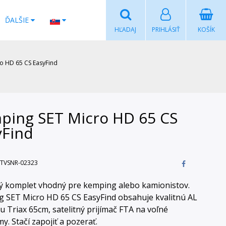
ĎALŠIE
HĽADAJ
PRIHLÁSIŤ
KOŠÍK
o HD 65 CS EasyFind
ping SET Micro HD 65 CS
yFind
TVSNR-02323
ný komplet vhodný pre kemping alebo kamionistov.
 SET Micro HD 65 CS EasyFind obsahuje kvalitnú AL
u Triax 65cm, satelitný prijímač FTA na voľné
y. Stačí zapojiť a pozerať.