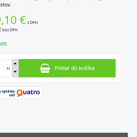
stov.
,10
€
s DPH
€
bez DPH
om
Pridať do košíka
ks