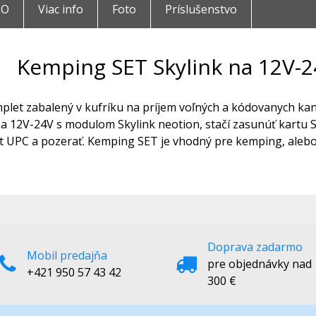
EO
Viac info
Foto
Príslušenstvo
Kemping SET Skylink na 12V-2
mplet zabalený v kufríku na príjem voľných a kódovanych ka
na 12V-24V s modulom Skylink neotion, stačí zasunúť kartu S
t UPC a pozerať. Kemping SET je vhodný pre kemping, aleb
Doprava zadarmo
Mobil predajňa
pre objednávky nad
+421 950 57 43 42
300 €