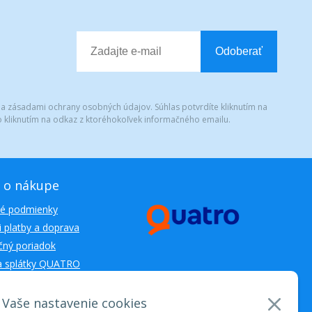
Odoberať
 a zásadami ochrany osobných údajov. Súhlas potvrdíte kliknutím na
 kliknutím na odkaz z ktoréhokoľvek informačného emailu.
 o nákupe
é podmienky
 platby a doprava
ný poriadok
a splátky QUATRO
Vaše nastavenie cookies