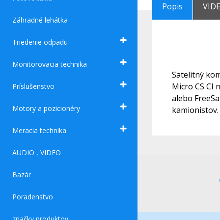
Popis
VID
Záhradné lehátka
Triedenie odpadu
Monitorovacia technika
Satelitný ko
Micro CS CI 
Príslušenstvo
alebo FreeSa
Motory a pozicionéry
kamionistov.
Meracia technika
AUDIO , VIDEO
Bazár
Poradenstvo
značky produktov