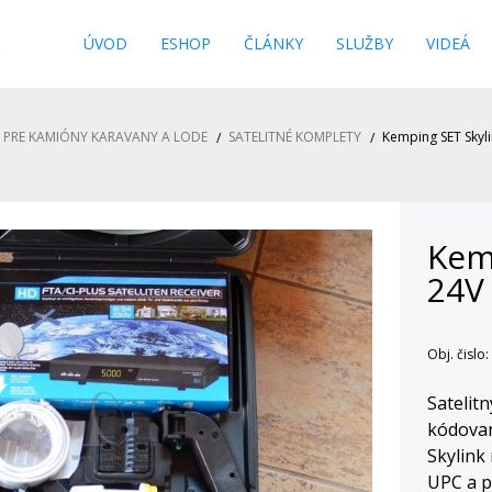
s
ÚVOD
ESHOP
ČLÁNKY
SLUŽBY
VIDEÁ
Y PRE KAMIÓNY KARAVANY A LODE
SATELITNÉ KOMPLETY
Kemping SET Skyl
Kem
24V
Obj. čislo:
Satelit
kódovan
Skylink
UPC a p