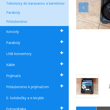
Televízory do karavanov a kamiónov
Paraboly
Príslušenstvo
Konzoly
Paraboly
LNB konvertory
Káble
Prijímače
Príslušenstvo k prijímačom
E- kolobežky a e-bicykle
Fotovoltaika