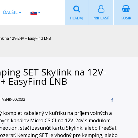
ĎALŠIE
HĽADAJ
PRIHLÁSIŤ
KOŠÍK
ink na 12V-24V + EasyFind LNB
ping SET Skylink na 12V-
 + EasyFind LNB
TVSNR-002032
ný komplet zabalený v kufríku na príjem voľných a
ych kanálov Micro CS CI na 12V-24V s modulom
 neotion, stačí zasunúť kartu Skylink, alebo FreeSat
ozerať. Kemping SET je vhodný pre kemping, alebo