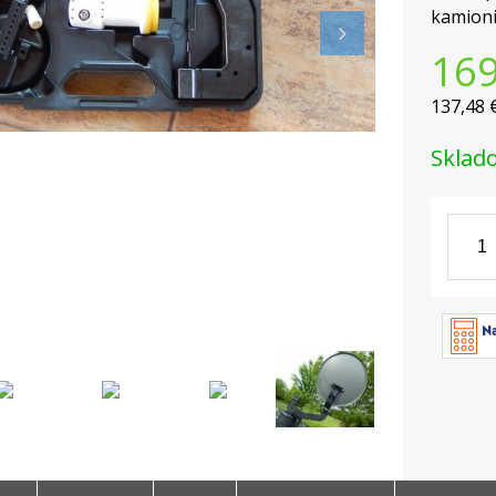
kamioni
169
137,48 
Sklad