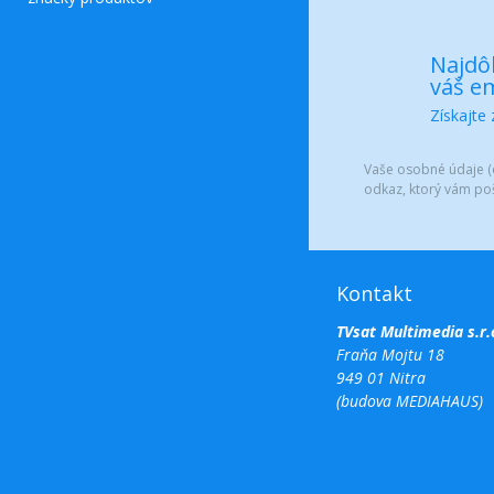
Najdôl
váš em
Získajte
Vaše osobné údaje (e
odkaz, ktorý vám po
Kontakt
TVsat Multimedia s.r.
Fraňa Mojtu 18
949 01 Nitra
(budova MEDIAHAUS)