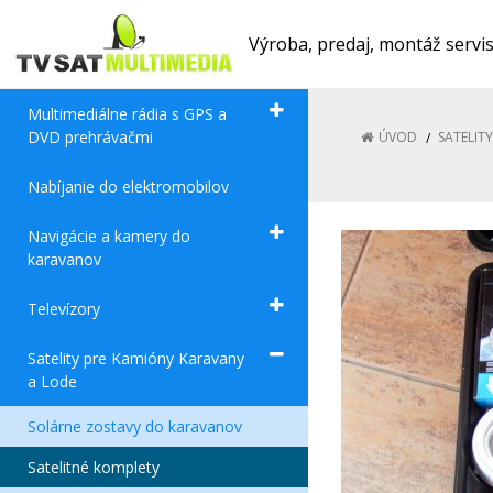
Výroba, predaj, montáž servi
Multimediálne rádia s GPS a
DVD prehrávačmi
ÚVOD
SATELIT
Nabíjanie do elektromobilov
Navigácie a kamery do
karavanov
Televízory
Satelity pre Kamióny Karavany
a Lode
Solárne zostavy do karavanov
Satelitné komplety