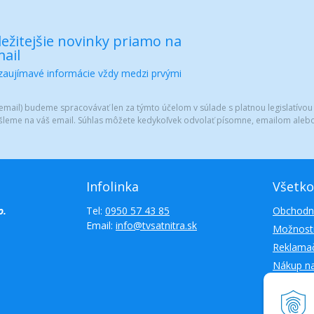
ežitejšie novinky priamo na
ail
 zaujímavé informácie vždy medzi prvými
mail) budeme spracovávať len za týmto účelom v súlade s platnou legislatívou
šleme na váš email. Súhlas môžete kedykoľvek odvolať písomne, emailom alebo
Infolinka
Všetko
o.
Tel:
0950 57 43 85
Obchodn
Email:
info@tvsatnitra.sk
Možnosti
Reklamač
Nákup n
Kontakty