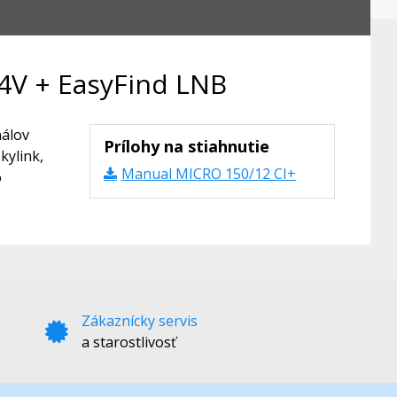
4V + EasyFind LNB
nálov
Prílohy na stiahnutie
kylink,
Manual MICRO 150/12 CI+
o
Zákaznícky servis
a starostlivosť