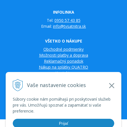
INFOLINKA
Tel:
0950 57 43 85
Email:
info@tvsatnitra.sk
VŠETKO O NÁKUPE
Obchodné podmienky
Možnosti platby a doprava
Reklamačný poriadok
Nákup na splátky QUATRO
Kontakty
Vaše nastavenie cookies
Súbory cookie nám pomáhajú pri poskytovaní služieb
pre vás. Umožňujú spoznať a zapamätať si vaše
preferencie.
Prijať
© 2026 TV SAT Multimédiá • tvorba eshopu cez UNIobchod, webhosting