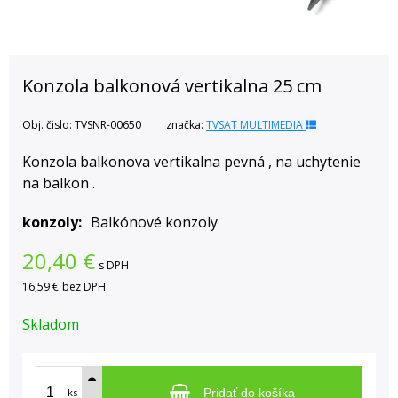
Konzola balkonová vertikalna 25 cm
Obj. čislo:
TVSNR-00650
značka:
TVSAT MULTIMEDIA
Konzola balkonova vertikalna pevná , na uchytenie
na balkon .
konzoly
Balkónové konzoly
20,40
€
s DPH
16,59 €
bez DPH
Skladom
ks
Pridať do košíka