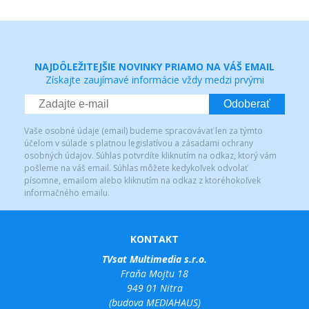
NAJDÔLEŽITEJŠIE NOVINKY PRIAMO NA VÁŠ EMAIL
Získajte zaujímavé informácie vždy medzi prvými
Odoberať
Vaše osobné údaje (email) budeme spracovávať len za týmto
účelom v súlade s platnou legislatívou a zásadami ochrany
osobných údajov. Súhlas potvrdíte kliknutím na odkaz, ktorý vám
pošleme na váš email. Súhlas môžete kedykoľvek odvolať
písomne, emailom alebo kliknutím na odkaz z ktoréhokoľvek
informačného emailu.
KONTAKT
TVsat Multimedia s.r.o.
Fraňa Mojtu 18
949 01 Nitra
(budova MEDIAHAUS)