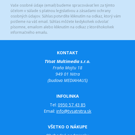
Vaše osobné údaje (email) budeme spracovávať len za týmto
účelom v súlade s platnou legislatívou a zásadami ochrany
osobných údajov. Súhlas potvrdíte kliknutím na odkaz, ktorý vám
pošleme na váš email. Súhlas môžete kedykoľvek odvolať
písomne, emailom alebo kliknutím na odkaz z ktoréhokoľvek
informačného emailu.
KONTAKT
TVsat Multimedia s.r.o.
Fraňa Mojtu 18
949 01 Nitra
(budova MEDIAHAUS)
INFOLINKA
Tel:
0950 57 43 85
Email:
info@tvsatnitra.sk
VŠETKO O NÁKUPE