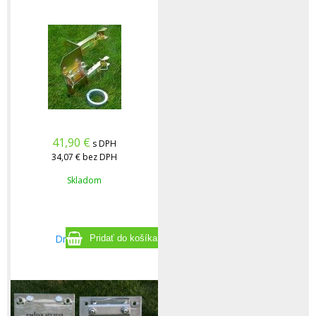
41,90
€
s DPH
34,07 €
bez DPH
Skladom
Držiak na tyč