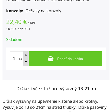
konzoly
Držiaky na konzoly
22,40
€
s DPH
18,21 €
bez DPH
Skladom
ks
Pridať do košíka
Držiak tyče stožiaru výsuvný 13-21cm
Držiak výsuvny na upevnenie k stene alebo krokvy.
Výsuv je od 13 do 21cm na stred trubky . Dlžka pasoviny