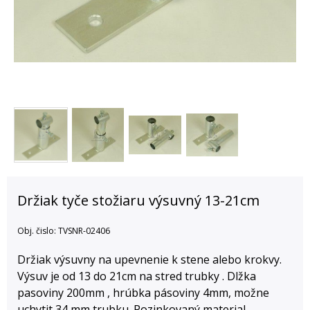
Držiak tyče stožiaru výsuvný 13-21cm
Obj. čislo:
TVSNR-02406
Držiak výsuvny na upevnenie k stene alebo krokvy.
Výsuv je od 13 do 21cm na stred trubky . Dlžka
pasoviny 200mm , hrúbka pásoviny 4mm, možne
uchytit 34 mm trubku .Pozinkovaný material.