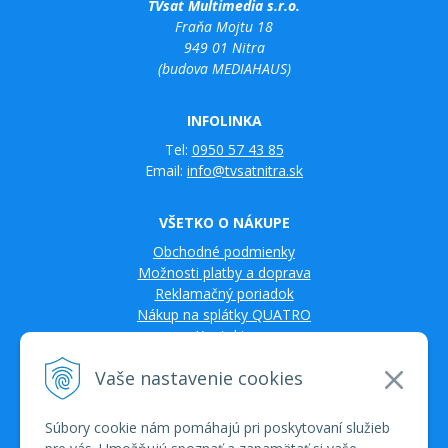
TVsat Multimedia s.r.o.
Fraňa Mojtu 18
949 01 Nitra
(budova MEDIAHAUS)
INFOLINKA
Tel:
0950 57 43 85
Email:
info@tvsatnitra.sk
VŠETKO O NÁKUPE
Obchodné podmienky
Možnosti platby a doprava
Reklamačný poriadok
Nákup na splátky QUATRO
Kontakty
Vaše nastavenie cookies
Súbory cookie nám pomáhajú pri poskytovaní služieb