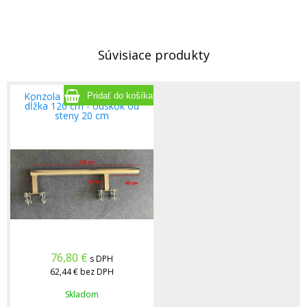
Súvisiace produkty
Konzola stožiarová PROFI
dĺžka 120 cm - odskok od
steny 20 cm
76,80
€
s DPH
62,44 €
bez DPH
Skladom