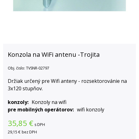
Konzola na WiFi antenu -Trojita
Obj. čislo:
TVSNR-02797
Držiak určený pre Wifi anteny - rozsektorovánie na
3x120 stupňov.
konzoly
Konzoly na wifi
pre mobilných operátorov
wifi konzoly
35,85
€
s DPH
29,15 €
bez DPH