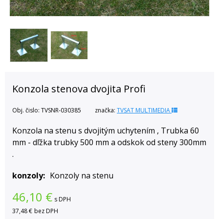
Konzola stenova dvojita Profi
Obj. čislo:
TVSNR-030385
značka:
TVSAT MULTIMEDIA
Konzola na stenu s dvojitým uchytením , Trubka 60
mm - dľžka trubky 500 mm a odskok od steny 300mm
.
konzoly
Konzoly na stenu
46,10
€
s DPH
37,48 €
bez DPH