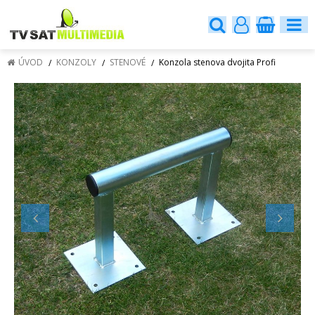
ÚVOD
KONZOLY
STENOVÉ
Konzola stenova dvojita Profi