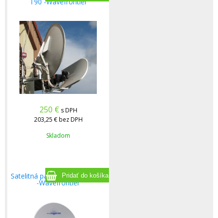
T90 -Wavefrontier
250
€
s DPH
203,25 €
bez DPH
Skladom
Satelitná parabola Toroidal 55
-Wavefrontier