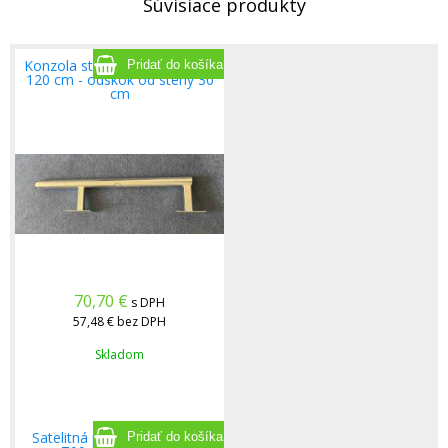
Súvisiace produkty
Konzola stenová PROFI dĺžka
120 cm - odskok od steny 30
cm
70,70
€
s DPH
57,48 €
bez DPH
Skladom
Satelitná parabola Toroidal