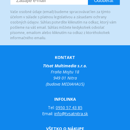
Odoberať
Vaše osobné údaje (email) budeme spracovávať len za týmto
účelom v súlade s platnou legislatívou a zásadami ochrany
osobných údajov. Súhlas potvrdíte kliknutím na odkaz, ktorý vám
pošleme na váš email. Súhlas môžete kedykoľvek odvolať
písomne, emailom alebo kliknutím na odkaz z ktoréhokoľvek
informačného emailu.
KONTAKT
TVsat Multimedia s.r.o.
Fraňa Mojtu 18
949 01 Nitra
(budova MEDIAHAUS)
INFOLINKA
Tel:
0950 57 43 85
Email:
info@tvsatnitra.sk
VŠETKO O NÁKUPE