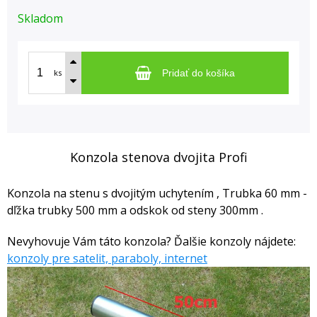
Skladom
ks
Pridať do košíka
Konzola stenova dvojita Profi
Konzola na stenu s dvojitým uchytením , Trubka 60 mm -
dľžka trubky 500 mm a odskok od steny 300mm .
Nevyhovuje Vám táto konzola? Ďalšie konzoly nájdete:
konzoly pre satelit, paraboly, internet