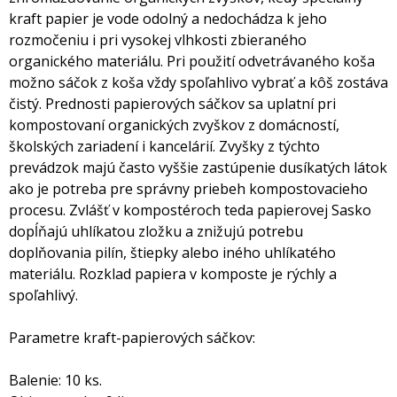
kraft papier je vode odolný a nedochádza k jeho
rozmočeniu i pri vysokej vlhkosti zbieraného
organického materiálu. Pri použití odvetrávaného koša
možno sáčok z koša vždy spoľahlivo vybrať a kôš zostáva
čistý. Prednosti papierových sáčkov sa uplatní pri
kompostovaní organických zvyškov z domácností,
školských zariadení i kancelárií. Zvyšky z týchto
prevádzok majú často vyššie zastúpenie dusíkatých látok
ako je potreba pre správny priebeh kompostovacieho
procesu. Zvlášť v kompostéroch teda papierovej Sasko
dopĺňajú uhlíkatou zložku a znižujú potrebu
doplňovania pilín, štiepky alebo iného uhlíkatého
materiálu. Rozklad papiera v komposte je rýchly a
spoľahlivý.
Parametre kraft-papierových sáčkov:
Balenie: 10 ks.