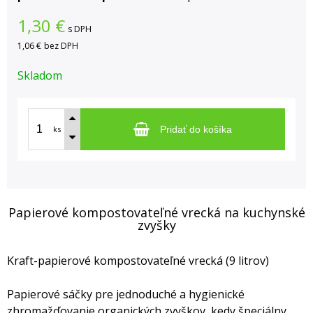
1,30
€
s DPH
1,06 €
bez DPH
Skladom
ks
Pridať do košíka
Papierové kompostovateľné vrecká na kuchynské
zvyšky
Kraft-papierové kompostovateľné vrecká (9 litrov)
Papierové sáčky pre jednoduché a hygienické
zhromažďovanie organických zvyškov, kedy špeciálny