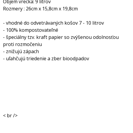
Objem vrecka: 9 litrov
Rozmery : 26cm x 15,8cm x 19,8cm
- vhodné do odvetrávaných košov 7 - 10 litrov
- 100% kompostovateľné
- špeciálny tzv. kraft papier so zvýšenou odolnosťou
proti rozmočeniu
- znižujú zápach
- uľahčujú triedenie a zber bioodpadov
< br />