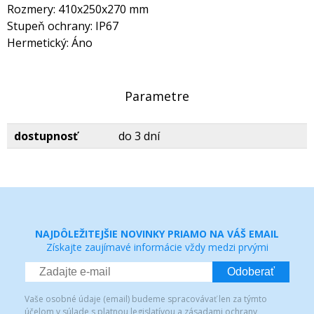
Rozmery: 410x250x270 mm
Stupeň ochrany: IP67
Hermetický: Áno
Parametre
dostupnosť
do 3 dní
NAJDÔLEŽITEJŠIE NOVINKY PRIAMO NA VÁŠ EMAIL
Získajte zaujímavé informácie vždy medzi prvými
Odoberať
Vaše osobné údaje (email) budeme spracovávať len za týmto
účelom v súlade s platnou legislatívou a zásadami ochrany