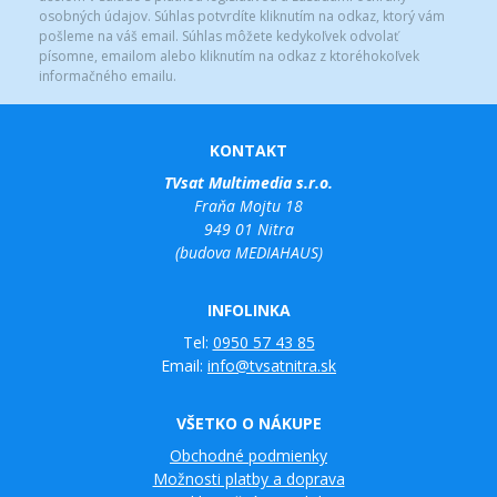
osobných údajov. Súhlas potvrdíte kliknutím na odkaz, ktorý vám
pošleme na váš email. Súhlas môžete kedykoľvek odvolať
písomne, emailom alebo kliknutím na odkaz z ktoréhokoľvek
informačného emailu.
KONTAKT
TVsat Multimedia s.r.o.
Fraňa Mojtu 18
949 01 Nitra
(budova MEDIAHAUS)
INFOLINKA
Tel:
0950 57 43 85
Email:
info@tvsatnitra.sk
VŠETKO O NÁKUPE
Obchodné podmienky
Možnosti platby a doprava