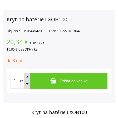
Kryt na batérie LXOB100
Obj. čislo:
TP-06445420
EAN:
5902270793642
20,34
€
s DPH / ks
16,95 €
bez DPH / ks
do 3 dní
ks
Pridať do košíka
Kryt na batérie LXOB100