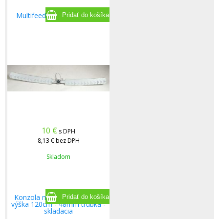
Multifeed FUBA - koľajnica
10
€
s DPH
8,13 €
bez DPH
Skladom
Konzola na plochú strechu -
výška 120cm - 48mm trubka -
skladacia