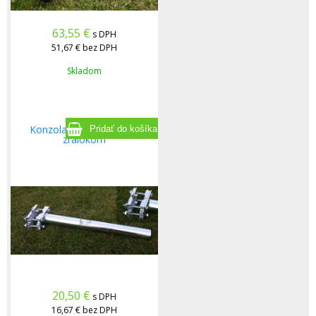
63,55
€
s DPH
51,67 €
bez DPH
Skladom
Konzola zvisla 50 cm so
zralokom
20,50
€
s DPH
16,67 €
bez DPH