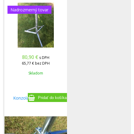
Nadrozmerný tovar
80,90
€
s DPH
65,77 €
bez DPH
Skladom
Konzola medzi klieštiny