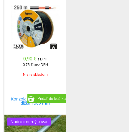
0,90
€
s DPH
0,73 €
bez DPH
Nie je skladom
Konzola Tyč pozinkovana
dlžka 1500 mm
Nadrozmerný tovar