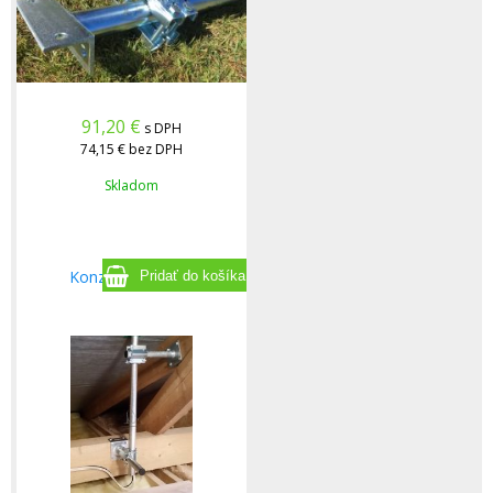
91,20
€
s DPH
74,15 €
bez DPH
Skladom
Konzola do hrady