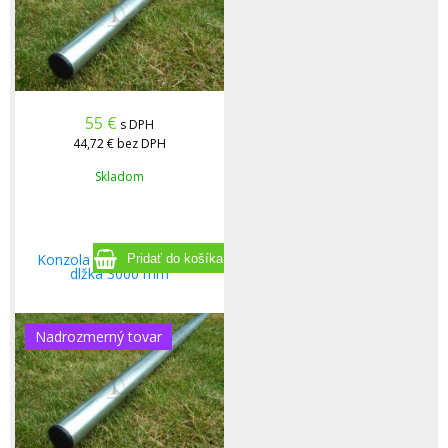
55
€
s DPH
44,72 €
bez DPH
Skladom
Konzola Tyč pozinkovana
dlžka 3000 mm
Nadrozmerný tovar