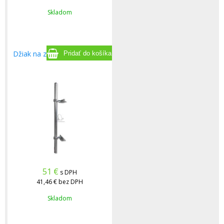
Skladom
Džiak na zábradlie /plot/ ALU
51
€
s DPH
41,46 €
bez DPH
Skladom