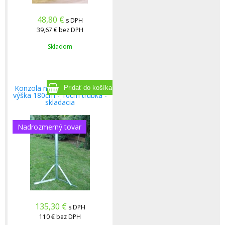
48,80
€
s DPH
39,67 €
bez DPH
Skladom
Konzola na plochú strechu -
výška 180cm - 10cm trubka -
skladacia
Nadrozmerný tovar
135,30
€
s DPH
110 €
bez DPH