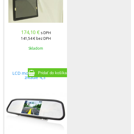
174,10
€
s DPH
141,54 €
bez DPH
Skladom
LCD monitor v spätnom
zrkadle 4,3"