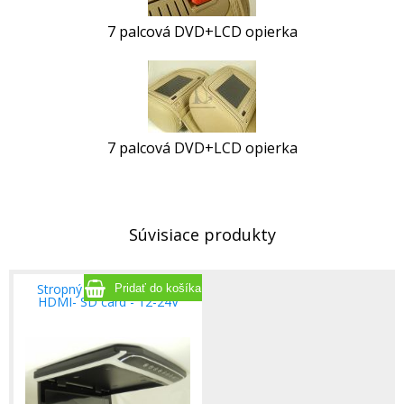
7 palcová DVD+LCD opierka
7 palcová DVD+LCD opierka
Súvisiace produkty
Stropný monitor 12.1 " s
HDMI- SD card - 12-24V