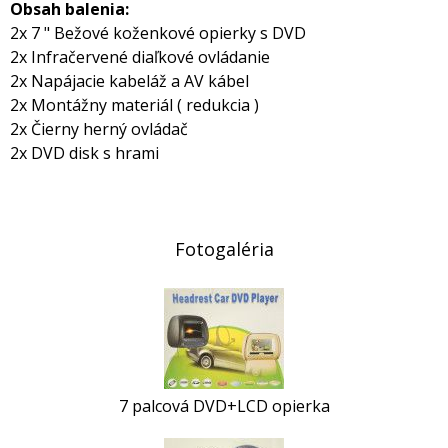
Obsah balenia:
2x 7 " Bežové koženkové opierky s DVD
2x Infračervené diaľkové ovládanie
2x Napájacie kabeláž a AV kábel
2x Montážny materiál ( redukcia )
2x Čierny herný ovládač
2x DVD disk s hrami
Fotogaléria
7 palcová DVD+LCD opierka