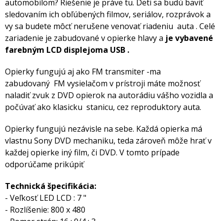
automobilom? Riešenie je práve tu. Deti sa budú baviť
sledovaním ich obľúbených filmov, seriálov, rozprávok a
vy sa budete môcť nerušene venovať riadeniu auta . Celé
zariadenie je zabudované v opierke hlavy a
je vybavené
farebným LCD displejoma USB .
Opierky fungujú aj ako FM transmiter -ma
zabudovaný FM vysielačom v prístroji máte možnosť
naladiť zvuk z DVD opierok na autorádiu vášho vozidla a
počúvať ako klasicku stanicu, cez reproduktory auta.
Opierky fungujú nezávisle na sebe. Každá opierka má
vlastnu Sony DVD mechaniku, teda zároveň môže hrať v
každej opierke iný film, či DVD. V tomto prípade
odporúčame prikúpiť
Technická špecifikácia:
- Veľkosť LED LCD : 7 "
- Rozlíšenie: 800 x 480