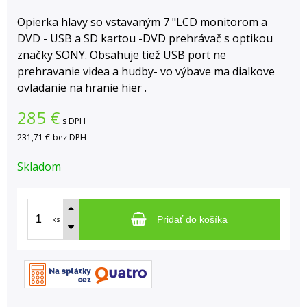
Opierka hlavy so vstavaným 7 "LCD monitorom a
DVD - USB a SD kartou -DVD prehrávač s optikou
značky SONY. Obsahuje tiež USB port ne
prehravanie videa a hudby- vo výbave ma dialkove
ovladanie na hranie hier .
285
€
s DPH
231,71 €
bez DPH
Skladom
ks
Pridať do košíka