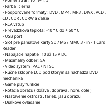
- Pomer strán: 16 : 9/4 : 3
- Farba : čierna
- Podporované formáty : DVD , MP4 , MP3 , DIVX , VCD ,
CD , CDR , CDRW a ďalšie
- RCA vstup
- Prevádzková teplota : -10 ° C do + 60 ° C
- USB port
- Slot pre pamäťové karty SD / MS / MMC 3 - in - 1 Card
Reader
- Napájacie napätie : 10 až 15 V DC
- Maximálny odber : 5A
- Video systém : PAL / NTSC
- Ručne sklopné LCD pod ktorým sa nachádza DVD
mechanika
- Game play funkcie
- Rotácia obrazu ( doľava , doprava , hore, dole )
- Nastavenie ostrosti , farieb, jasu obrazu
- Diaľkové ovládanie