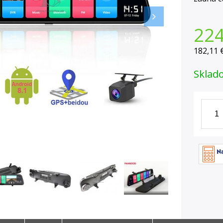
22
182,11 
Sklad