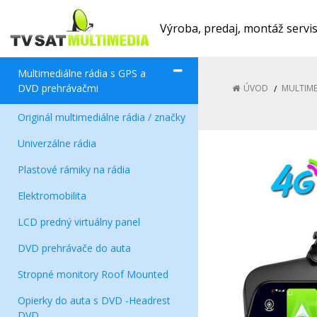
Výroba, predaj, montáž servi
Multimediálne rádia s GPS a
DVD prehrávačmi
ÚVOD
MULTIME
Originál multimediálne rádia / značky
Univerzálne rádia
Plastové rámiky na rádia
Elektromobilita
LCD predný virtuálny panel
DVD prehrávače do auta
Stropné monitory Roof Mounted
Opierky do auta s DVD -Headrest
DVD