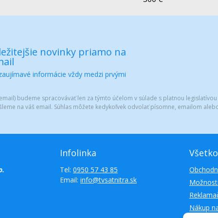
ežitejšie novinky priamo na
ail
 zaujímavé informácie vždy medzi prvými
mail) budeme spracovávať len za týmto účelom v súlade s platnou legislatívou
šleme na váš email. Súhlas môžete kedykoľvek odvolať písomne, emailom alebo
Infolinka
Všetko
o.
Tel:
0950 57 43 85
Obchodn
Email:
info@tvsatnitra.sk
Možnosti
Reklamač
Nákup n