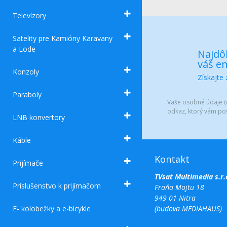
Televízory
Satelity pre Kamióny Karavany
a Lode
Najdôl
váš em
Konzoly
Získajte
Paraboly
Vaše osobné údaje (e
odkaz, ktorý vám po
LNB konvertory
Káble
Kontakt
Prijímače
TVsat Multimedia s.r.
Príslušenstvo k prijímačom
Fraňa Mojtu 18
949 01 Nitra
E- kolobežky a e-bicykle
(budova MEDIAHAUS)