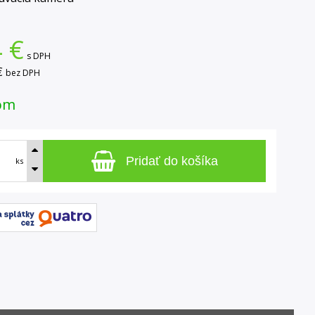
4
€
s DPH
€
bez DPH
om
Pridať do košíka
ks