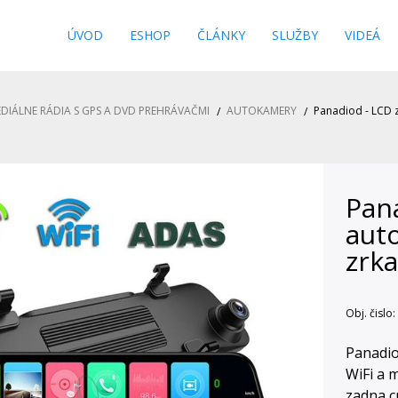
s
ÚVOD
ESHOP
ČLÁNKY
SLUŽBY
VIDEÁ
DIÁLNE RÁDIA S GPS A DVD PREHRÁVAČMI
AUTOKAMERY
Panadiod - LCD z
Pana
auto
zrk
Obj. čislo:
Panadio
WiFi a 
zadna c