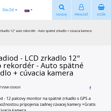
ĎALŠIE
HĽADAJ
PRIHLÁSIŤ
KOŠÍK
rkadlo 12" auto rekordér - Auto spätné zrkadlo + cúvacia kamera
diod - LCD zrkadlo 12"
 rekordér - Auto spätné
adlo + cúvacia kamera
TVSNR-030639
d - 12 palcovy monitor na spätné zrkadlo s GPS a
možnostou pripojenia zadnej cúvacej kamery +Gratis
úvacia kamera