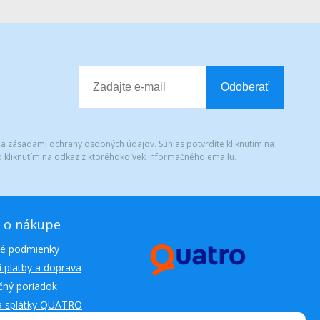
Odoberať
 a zásadami ochrany osobných údajov. Súhlas potvrdíte kliknutím na
 kliknutím na odkaz z ktoréhokoľvek informačného emailu.
 o nákupe
é podmienky
 platby a doprava
ný poriadok
a splátky QUATRO