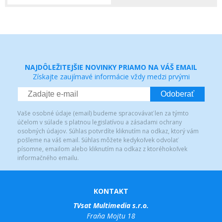
NAJDÔLEŽITEJŠIE NOVINKY PRIAMO NA VÁŠ EMAIL
Získajte zaujímavé informácie vždy medzi prvými
Odoberať
Vaše osobné údaje (email) budeme spracovávať len za týmto
účelom v súlade s platnou legislatívou a zásadami ochrany
osobných údajov. Súhlas potvrdíte kliknutím na odkaz, ktorý vám
pošleme na váš email. Súhlas môžete kedykoľvek odvolať
písomne, emailom alebo kliknutím na odkaz z ktoréhokoľvek
informačného emailu.
KONTAKT
TVsat Multimedia s.r.o.
Fraňa Mojtu 18