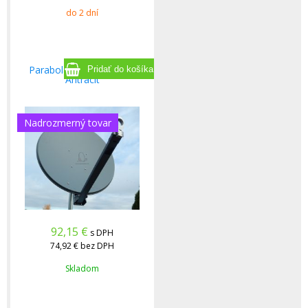
do 2 dní
Parabola Gibertini 85 XP
Antracit
Nadrozmerný tovar
92,15
€
s DPH
74,92 €
bez DPH
Skladom