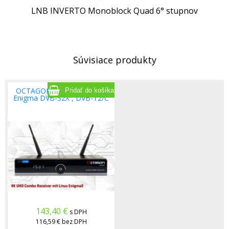
LNB INVERTO Monoblock Quad 6° stupnov
Súvisiace produkty
OCTAGON SF8008 UHD 4K
Enigma DVB-S2X , DVB-T2/C
143,40
€
s DPH
116,59 €
bez DPH