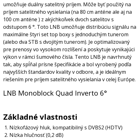
umožňuje duálny satelitný príjem. Môže byť použitý na
príjem satelitného vysielania (na 80 cm anténe ale aj na
100 cm anténe ) z akýchkoľvek dvoch satelitov s
odstupom 6 °. Toto LNB umožňuje distribúciu signálu na
maximálne štyri set top boxy s jednoduchým tunerom
(alebo dva STB s dvojitým tunerom). Je optimalizovaný
pre prenosy vo vysokom rozlíšení a poskytuje vynikajúci
výkon v rámci šumového čísla. Tento LNB je navrhnutý
tak, aby spĺňal prísne špecifikácie a bol vyrobený podľa
najvyšších štandardov kvality v odbore, a je ideálnym
riešením pre príjem satelitného vysielania v celej Európe.
LNB Monoblock Quad Inverto 6°
Základné vlastnosti
Nízkofázový hluk, kompatibilný s DVBS2 (HDTV)
Nízka hlučnosť (0,2 dB)