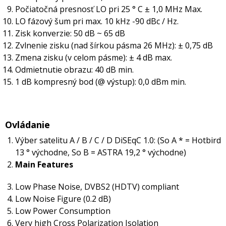
Počiatočná presnosť LO pri 25 ° C ± 1,0 MHz Max.
LO fázový šum pri max. 10 kHz -90 dBc / Hz.
Zisk konverzie: 50 dB ~ 65 dB
Zvlnenie zisku (nad šírkou pásma 26 MHz): ± 0,75 dB
Zmena zisku (v celom pásme): ± 4 dB max.
Odmietnutie obrazu: 40 dB min.
1 dB kompresný bod (@ výstup): 0,0 dBm min.
Ovládanie
Výber satelitu A / B / C / D DiSEqC 1.0: (So A * = Hotbird
13 ° východne, So B = ASTRA 19,2 ° východne)
Main Features
Low Phase Noise, DVBS2 (HDTV) compliant
Low Noise Figure (0.2 dB)
Low Power Consumption
Very high Cross Polarization Isolation