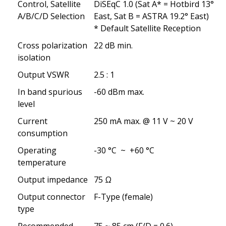
Control, Satellite
DiSEqC 1.0 (Sat A* = Hotbird 13°
A/B/C/D Selection
East, Sat B = ASTRA 19.2° East)
* Default Satellite Reception
Cross polarization
22 dB min.
isolation
Output VSWR
2.5 : 1
In band spurious
-60 dBm max.
level
Current
250 mA max. @ 11 V ~ 20 V
consumption
Operating
-30 °C ~ +60 °C
temperature
Output impedance
75 Ω
Output connector
F-Type (female)
type
Recommended
75 ~ 85 cm (F/D = 0.6)