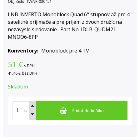
Obj. čislo:
TVSNR-030451
LNB INVERTO Monoblock Quad 6° stupnov až pre 4
satelitné prijímače a pre príjem z dvoch družíc na
nezávysle sledovanie . Part No. IDLB-QUDM21-
MNOO6-8PP
Konventory
Monoblock pre 4 TV
51
€
s DPH
41,46 €
bez DPH
Skladom
ks
Pridať do košíka