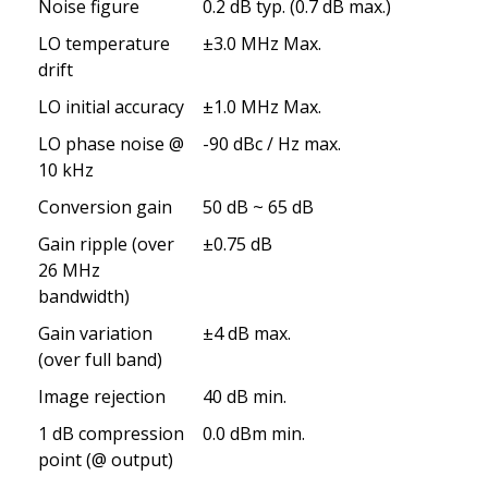
Noise figure
0.2 dB typ. (0.7 dB max.)
LO temperature
±3.0 MHz Max.
drift
LO initial accuracy
±1.0 MHz Max.
LO phase noise @
-90 dBc / Hz max.
10 kHz
Conversion gain
50 dB ~ 65 dB
Gain ripple (over
±0.75 dB
26 MHz
bandwidth)
Gain variation
±4 dB max.
(over full band)
Image rejection
40 dB min.
1 dB compression
0.0 dBm min.
point (@ output)