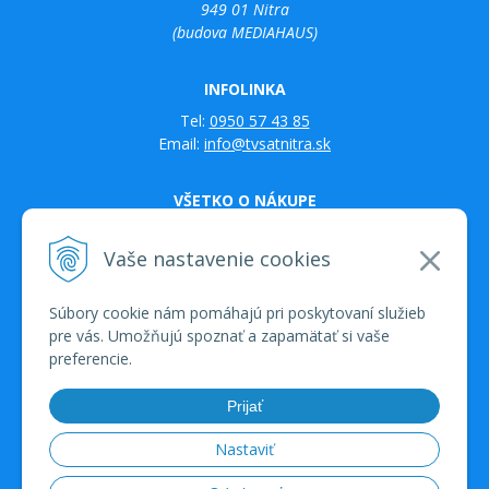
949 01 Nitra
(budova MEDIAHAUS)
INFOLINKA
Tel:
0950 57 43 85
Email:
info@tvsatnitra.sk
VŠETKO O NÁKUPE
Obchodné podmienky
Možnosti platby a doprava
Vaše nastavenie cookies
Reklamačný poriadok
Nákup na splátky QUATRO
Súbory cookie nám pomáhajú pri poskytovaní služieb
Kontakty
pre vás. Umožňujú spoznať a zapamätať si vaše
preferencie.
Prijať
Nastaviť