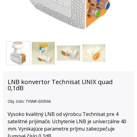
LNB konvertor Technisat UNIX quad
0,1dB
Obj. čislo:
TVSNR-030566
Vysoko kvalitný LNB od výrobcu Technisat pre 4
satelitné prijímače. Uchytenie LNB je univerzálne 40
mm. Vynikajúce parametre príjmu zabezpečuje
šumové číslo 0,1dB