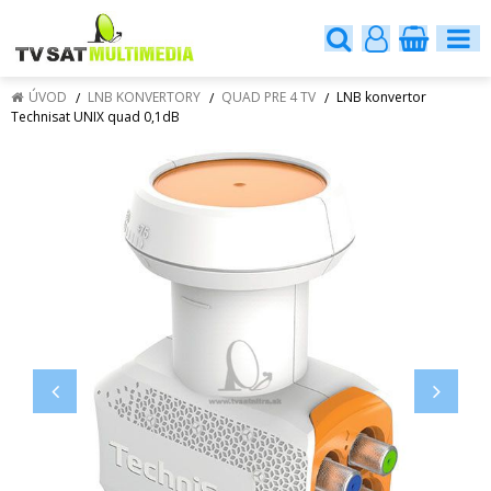
ÚVOD
LNB KONVERTORY
QUAD PRE 4 TV
LNB konvertor
Technisat UNIX quad 0,1dB