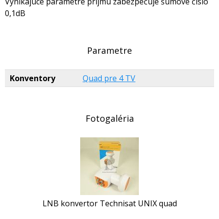
Vynikajúce parametre príjmu zabezpečuje šumové číslo
0,1dB
Parametre
Konventory
Quad pre 4 TV
Fotogaléria
LNB konvertor Technisat UNIX quad