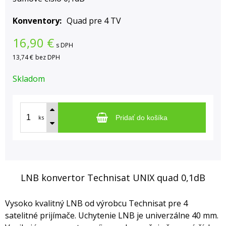
Konventory
Quad pre 4 TV
16,90
€
s DPH
13,74 €
bez DPH
Skladom
ks
Pridať do košíka
LNB konvertor Technisat UNIX quad 0,1dB
Vysoko kvalitný LNB od výrobcu Technisat pre 4
satelitné prijímače. Uchytenie LNB je univerzálne 40 mm.