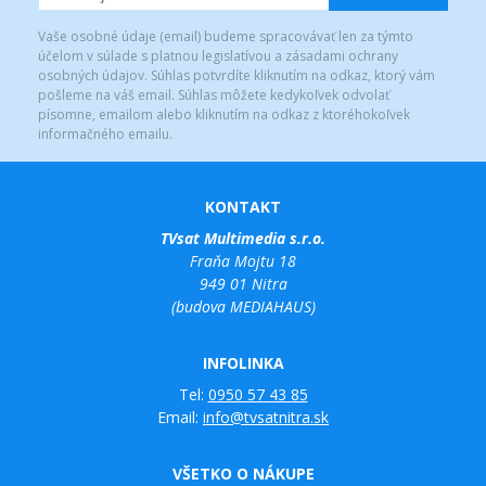
Vaše osobné údaje (email) budeme spracovávať len za týmto
účelom v súlade s platnou legislatívou a zásadami ochrany
osobných údajov. Súhlas potvrdíte kliknutím na odkaz, ktorý vám
pošleme na váš email. Súhlas môžete kedykoľvek odvolať
písomne, emailom alebo kliknutím na odkaz z ktoréhokoľvek
informačného emailu.
KONTAKT
TVsat Multimedia s.r.o.
Fraňa Mojtu 18
949 01 Nitra
(budova MEDIAHAUS)
INFOLINKA
Tel:
0950 57 43 85
Email:
info@tvsatnitra.sk
VŠETKO O NÁKUPE