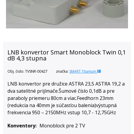
LNB konvertor Smart Monoblock Twin 0,1
dB 4,3 stupna
Obj. čislo:
TVSNR-00427
značka:
SMART Titanium
LNB konvertor pre družice ASTRA 23,5 ASTRA 19,2 a
dva satelitné prijímače.Šumové číslo 0,1dB a pre
paraboly priemeru 80cm a viac.Feedhorn 23mm
(redukcia na 40mm je súčasťou balenia)výstupná
frekvencia 950 – 2150MHz vstup 10,7 - 12,75GHz
Konventory
Monoblock pre 2 TV