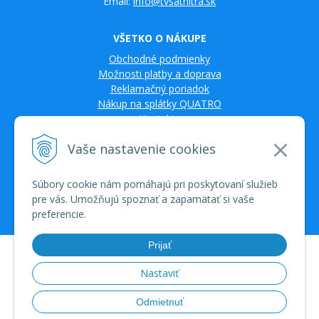
Email:
info@tvsatnitra.sk
VŠETKO O NÁKUPE
Obchodné podmienky
Možnosti platby a doprava
Reklamačný poriadok
Nákup na splátky QUATRO
Kontakty
Vaše nastavenie cookies
Súbory cookie nám pomáhajú pri poskytovaní služieb
pre vás. Umožňujú spoznať a zapamätať si vaše
preferencie.
Prijať
© 2026 TV SAT Multimédiá • tvorba eshopu cez UNIobchod, webhosting
spoločnosti WEBYGROUP • dbart
zvyšovanie návštevnosti
•
Nastaviť
Odmietnuť