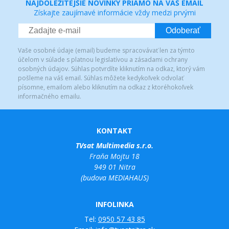
NAJDÔLEŽITEJŠIE NOVINKY PRIAMO NA VÁŠ EMAIL
Získajte zaujímavé informácie vždy medzi prvými
Odoberať
Vaše osobné údaje (email) budeme spracovávať len za týmto
účelom v súlade s platnou legislatívou a zásadami ochrany
osobných údajov. Súhlas potvrdíte kliknutím na odkaz, ktorý vám
pošleme na váš email. Súhlas môžete kedykoľvek odvolať
písomne, emailom alebo kliknutím na odkaz z ktoréhokoľvek
informačného emailu.
KONTAKT
TVsat Multimedia s.r.o.
Fraňa Mojtu 18
949 01 Nitra
(budova MEDIAHAUS)
INFOLINKA
Tel:
0950 57 43 85