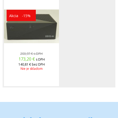
Akcia
-15%
203,97 €
s DPH
173,20
€
s DPH
140,81 €
bez DPH
Nie je skladom