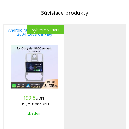
Súvisiace produkty
Vyberte variant
Android rádio Chrysler 300 C
2004-2008 CarPlay
199
€
s DPH
161,79 €
bez DPH
Skladom