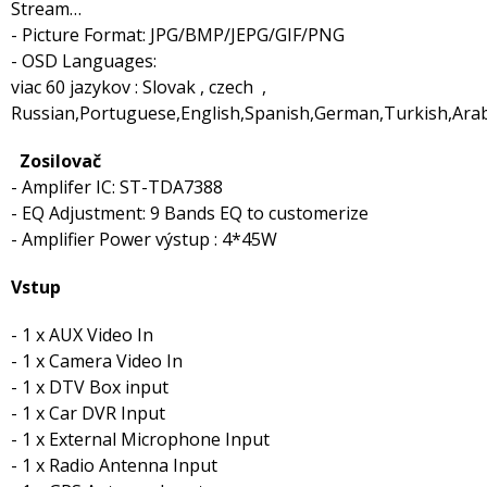
Stream…
- Picture Format: JPG/BMP/JEPG/GIF/PNG
- OSD Languages:
viac 60 jazykov : Slovak , czech ,
Russian,Portuguese,English,Spanish,German,Turkish,Arabi
Zosilovač
- Amplifer IC: ST-TDA7388
- EQ Adjustment: 9 Bands EQ to customerize
- Amplifier Power výstup : 4*45W
Vstup
- 1 x AUX Video In
- 1 x Camera Video In
- 1 x DTV Box input
- 1 x Car DVR Input
- 1 x External Microphone Input
- 1 x Radio Antenna Input