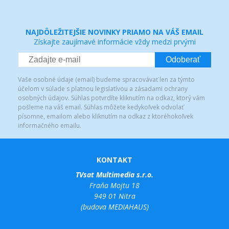
NAJDÔLEŽITEJŠIE NOVINKY PRIAMO NA VÁŠ EMAIL
Získajte zaujímavé informácie vždy medzi prvými
Odoberať
Vaše osobné údaje (email) budeme spracovávať len za týmto
účelom v súlade s platnou legislatívou a zásadami ochrany
osobných údajov. Súhlas potvrdíte kliknutím na odkaz, ktorý vám
pošleme na váš email. Súhlas môžete kedykoľvek odvolať
písomne, emailom alebo kliknutím na odkaz z ktoréhokoľvek
informačného emailu.
KONTAKT
TVsat Multimedia s.r.o.
Fraňa Mojtu 18
949 01 Nitra
(budova MEDIAHAUS)