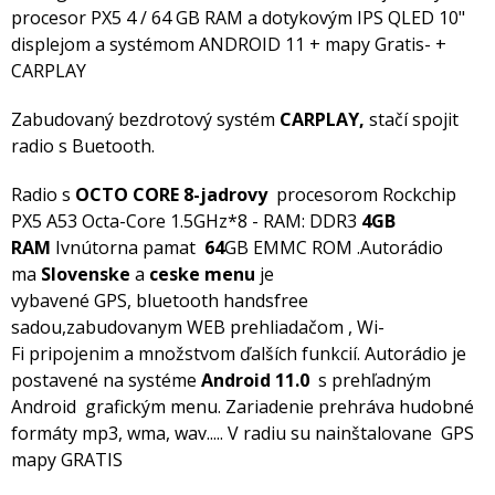
procesor PX5 4 / 64 GB RAM a dotykovým IPS QLED 10"
displejom a systémom ANDROID 11 + mapy Gratis- +
CARPLAY
Zabudovaný bezdrotový systém
CARPLAY,
stačí spojit
radio s Buetooth.
Radio s
OCTO CORE 8-jadrovy
procesorom Rockchip
PX5 A53 Octa-Core 1.5GHz*8 - RAM: DDR3
4GB
RAM
Ivnútorna pamat
64
GB EMMC ROM .Autorádio
ma
Slovenske
a
ceske menu
je
vybavené GPS, bluetooth handsfree
sadou,zabudovanym WEB prehliadačom , Wi-
Fi pripojenim a množstvom ďalších funkcií. Autorádio je
postavené na systéme
Android 11.0
s prehľadným
Android grafickým menu. Zariadenie prehráva hudobné
formáty mp3, wma, wav..... V radiu su nainštalovane GPS
mapy GRATIS