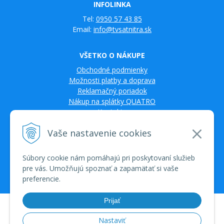
INFOLINKA
Tel:
0950 57 43 85
Email:
info@tvsatnitra.sk
VŠETKO O NÁKUPE
Obchodné podmienky
Možnosti platby a doprava
Reklamačný poriadok
Nákup na splátky QUATRO
Kontakty
Vaše nastavenie cookies
Súbory cookie nám pomáhajú pri poskytovaní služieb
pre vás. Umožňujú spoznať a zapamätať si vaše
preferencie.
Prijať
© 2026 TV SAT Multimédiá • tvorba eshopu cez UNIobchod, webhosting
spoločnosti WEBYGROUP • dbart
zvyšovanie návštevnosti
•
Nastaviť