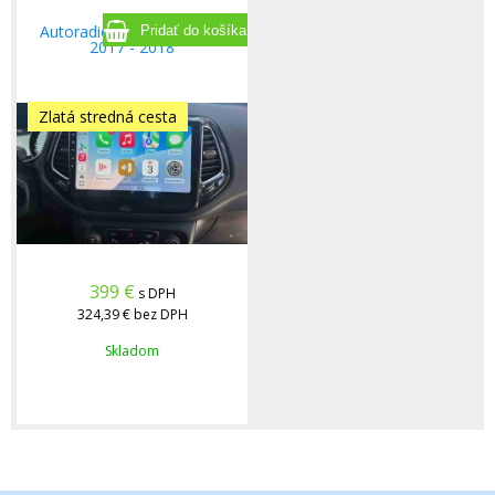
Autoradio JEEP COMPASS
2017 - 2018
Zlatá stredná cesta
399
€
s DPH
324,39 €
bez DPH
Skladom