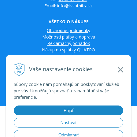
Email:
info@tvsatnitra.sk
VŠETKO O NÁKUPE
Obchodné podmienky
Možnosti platby a doprava
Reklamačný poriadok
Nákup na splátky QUATRO
Kontakty
Vaše nastavenie cookies
Súbory cookie nám pomáhajú pri poskytovaní služieb
pre vás. Umožňujú spoznať a zapamätať si vaše
preferencie.
Prijať
© 2026 TV SAT Multimédiá • tvorba eshopu cez UNIobchod, webhosting
spoločnosti WEBYGROUP • dbart
zvyšovanie návštevnosti
•
Nastaviť
Odmietnuť