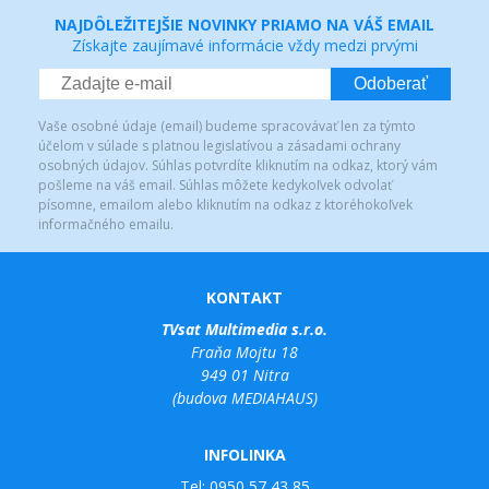
NAJDÔLEŽITEJŠIE NOVINKY PRIAMO NA VÁŠ EMAIL
Získajte zaujímavé informácie vždy medzi prvými
Odoberať
Vaše osobné údaje (email) budeme spracovávať len za týmto
účelom v súlade s platnou legislatívou a zásadami ochrany
osobných údajov. Súhlas potvrdíte kliknutím na odkaz, ktorý vám
pošleme na váš email. Súhlas môžete kedykoľvek odvolať
písomne, emailom alebo kliknutím na odkaz z ktoréhokoľvek
informačného emailu.
KONTAKT
TVsat Multimedia s.r.o.
Fraňa Mojtu 18
949 01 Nitra
(budova MEDIAHAUS)
INFOLINKA
Tel:
0950 57 43 85