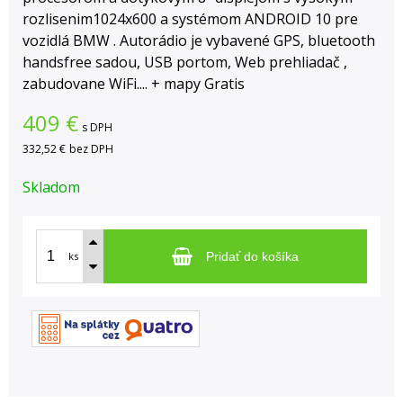
rozlisenim1024x600 a systémom ANDROID 10 pre
vozidlá BMW . Autorádio je vybavené GPS, bluetooth
handsfree sadou, USB portom, Web prehliadač ,
zabudovane WiFi.... + mapy Gratis
409
€
s DPH
332,52 €
bez DPH
Skladom
ks
Pridať do košíka