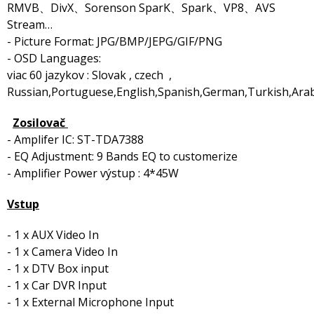
RMVB、DivX、Sorenson SparK、Spark、VP8、AVS
Stream…
- Picture Format: JPG/BMP/JEPG/GIF/PNG
- OSD Languages:
viac 60 jazykov : Slovak , czech ,
Russian,Portuguese,English,Spanish,German,Turkish,Arabi
Zosilovač
- Amplifer IC: ST-TDA7388
- EQ Adjustment: 9 Bands EQ to customerize
- Amplifier Power výstup : 4*45W
Vstup
- 1 x AUX Video In
- 1 x Camera Video In
- 1 x DTV Box input
- 1 x Car DVR Input
- 1 x External Microphone Input