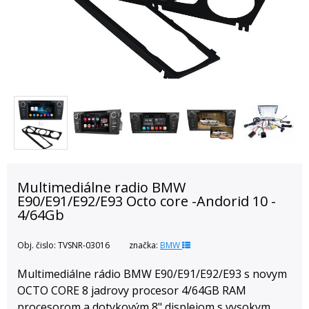
Multimediálne radio BMW
E90/E91/E92/E93 Octo core -Andorid 10 -
4/64Gb
Obj. čislo:
TVSNR-03016
značka:
BMW
Multimediálne rádio BMW E90/E91/E92/E93 s novym
OCTO CORE 8 jadrovy procesor 4/64GB RAM
procesorom a dotykovým 8" displejom s vysokym