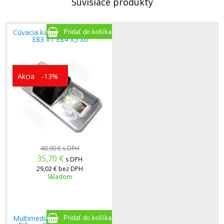
Súvisiace produkty
Cúvacia kamera pre BMW X3
E83 X1 E84 X5 X6
Akcia
-13%
40,90 €
s DPH
35,70
€
s DPH
29,02 €
bez DPH
Skladom
Multimediálne rádio Peugeot