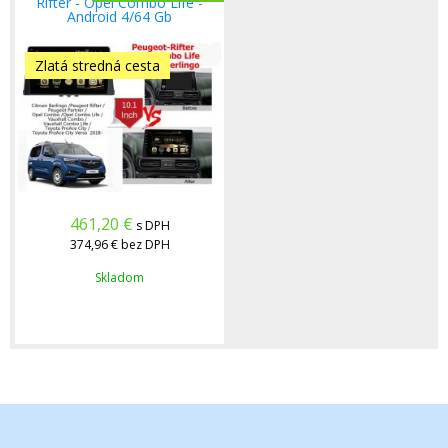
Rifter - Opel Combo Life -
Android 4/64 Gb
Zlatá stredná cesta
461,20
€
s DPH
374,96 €
bez DPH
Skladom