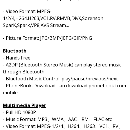
- Video Format: MPEG-
1/2/4,H264,H263,VC1,RV,RMVB,DivX,Sorenson
SparK,Spark,VP8,AVS Stream…
- Picture Format: JPG/BMP/JEPG/GIF/PNG
Bluetooth
- Hands Free
- A2DP (Bluetooth Stereo Music) can play stereo music
through Bluetooth
- Bluetooth Music Control: play/pause/previous/next
- PhoneBook-Download: can download phonebook from
mobile
Multimedia Player
- Full HD 1080P
- Music Format: MP3、WMA、AAC、RM、FLAC etc
- Video Format: MPEG-1/2/4、H264、H263、VC1、RV、