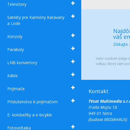
Televízory
Satelity pre Kamióny Karavany
a Lode
Najdôl
váš em
Konzoly
Získajte
Paraboly
Vaše osobné údaje (e
LNB konvertory
odkaz, ktorý vám po
Káble
Prijímače
Kontakt
TVsat Multimedia s.r.
Príslušenstvo k prijímačom
Fraňa Mojtu 18
949 01 Nitra
E- kolobežky a e-bicykle
(budova MEDIAHAUS)
Fotovoltaika