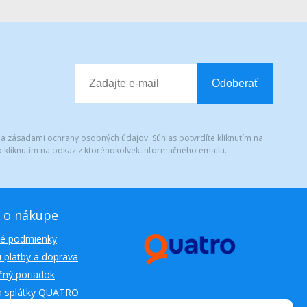
Odoberať
 a zásadami ochrany osobných údajov. Súhlas potvrdíte kliknutím na
 kliknutím na odkaz z ktoréhokoľvek informačného emailu.
 o nákupe
é podmienky
 platby a doprava
ný poriadok
a splátky QUATRO