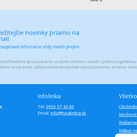
ežitejšie novinky priamo na
ail
 zaujímavé informácie vždy medzi prvými
mail) budeme spracovávať len za týmto účelom v súlade s platnou legislatívou
šleme na váš email. Súhlas môžete kedykoľvek odvolať písomne, emailom alebo
Infolinka
Všetko
o.
Tel:
0950 57 43 85
Obchodn
Email:
info@tvsatnitra.sk
Možnosti
Reklamač
Nákup n