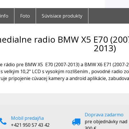
 info
Foto
Súvisiace produkty
edialne radio BMW X5 E70 (200
2013)
e rádio pre BMW X5 E70 (2007-2013) a BMW X6 E71 (2007-20
 velkým 10,2" LCD s vysokým rozlíšením , povodné radio zo
uje pripojenie cúvacej kamery a android aplikácie, zabudovan
Doprava zadarmo
Mobil predajňa
pre objednávky nad
+421 950 57 43 42
300 €