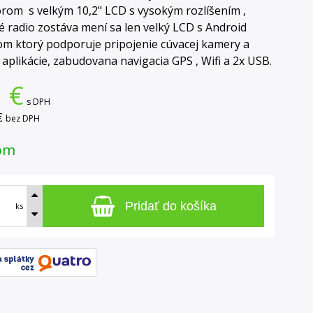
rom s velkým 10,2" LCD s vysokým rozlíšením ,
 radio zostáva mení sa len velký LCD s Android
m ktorý podporuje pripojenie cúvacej kamery a
 aplikácie, zabudovana navigacia GPS , Wifi a 2x USB.
1
€
s DPH
€
bez DPH
om
Pridať do košíka
ks