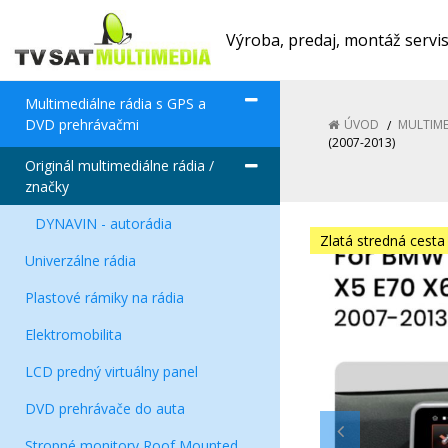
Výroba, predaj, montáž servi
Multimediálne rádia s GPS a
DVD prehrávačmi
ÚVOD
MULTIME
(2007-2013)
Originál multimediálne rádia /
značky
DYNAVIN - autorádia
Zlatá stredná cesta
Univerzálne rádia
Plastové rámiky na rádia
Elektromobilita
LCD predný virtuálny panel
DVD prehrávače do auta
Stropné monitory Roof Mounted