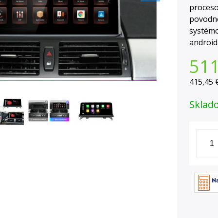
proceso
povodné
systémo
android
51
415,45 
Sklad