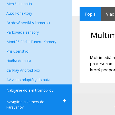
Meniče napatia
Auto konektory
Popis
Viac
Brzdové svetlá s kamerou
Parkovacie senzory
Multim
Montáž Rádia Tuneru Kamery
Príslušenstvo
Multimediáln
Hudba do auta
procesorom s
ktorý podpor
CarPlay Android box
AV video adaptéry do auta
Nabíjanie do elektromobilov
Navigácie a kamery do
karavanov