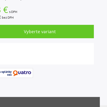
3
€
s DPH
€
bez DPH
Vyberte variant