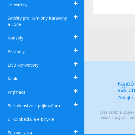
Televízory
Satelity pre Kamióny Karavany
a Lode
Konzoly
Paraboly
LNB konvertory
Káble
Najdôl
váš em
Prijímače
Získajte
Príslušenstvo k prijímačom
Vaše osobné údaje (e
odkaz, ktorý vám po
E- kolobežky a e-bicykle
Fotovoltaika