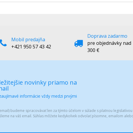
Doprava zadarmo
Mobil predajňa
pre objednávky nad
+421 950 57 43 42
300 €
ežitejšie novinky priamo na
ail
 zaujímavé informácie vždy medzi prvými
mail) budeme spracovávať len za týmto účelom v súlade s platnou legislatívou
šleme na váš email. Súhlas môžete kedykoľvek odvolať písomne, emailom alebo