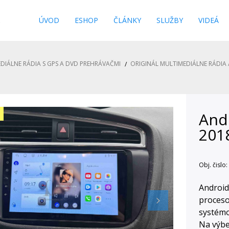
s
ÚVOD
ESHOP
ČLÁNKY
SLUŽBY
VIDEÁ
DIÁLNE RÁDIA S GPS A DVD PREHRÁVAČMI
ORIGINÁL MULTIMEDIÁLNE RÁDIA 
Andr
2018
Obj. čislo:
Android
proceso
systém
Na výbe