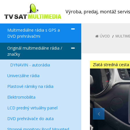
Výroba, predaj, montáž servi
Multimediálne rádia s GPS a
DVD prehrávačmi
ÚVOD
MULTIME
Originál multimediálne rádia /
značky
Zlatá stredná cesta
DYNAVIN - autorádia
Univerzálne rádia
Plastové rámiky na rádia
Elektromobilita
LCD predný virtuálny panel
DVD prehrávače do auta
Stropné monitory Roof Mounted