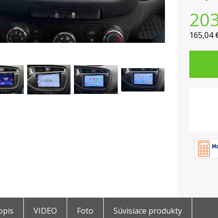
20
165,04 
opis
VIDEO
Foto
Súvisiace produkty