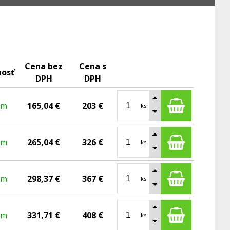
Cena bez
Cena s
nosť
DPH
DPH
om
165,04 €
203 €
ks
om
265,04 €
326 €
ks
om
298,37 €
367 €
ks
om
331,71 €
408 €
ks