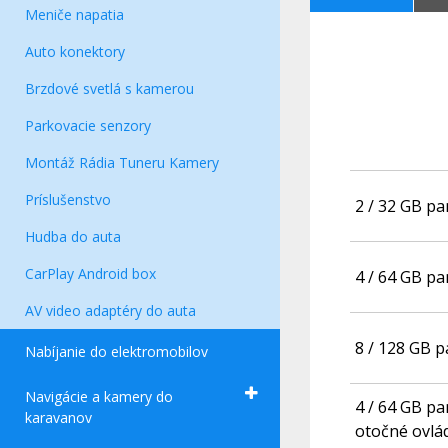
Meniče napatia
Auto konektory
Brzdové svetlá s kamerou
Parkovacie senzory
Montáž Rádia Tuneru Kamery
Príslušenstvo
2 / 32 GB p
Hudba do auta
CarPlay Android box
4 / 64 GB p
AV video adaptéry do auta
8 / 128 GB 
Nabíjanie do elektromobilov
Navigácie a kamery do
4 / 64 GB p
karavanov
otočné ovlá