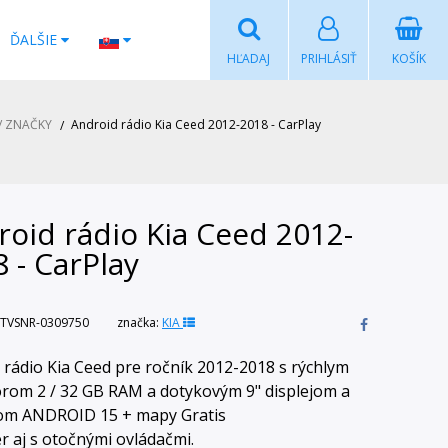
ĎALŠIE
HĽADAJ
PRIHLÁSIŤ
KOŠÍK
/ ZNAČKY
Android rádio Kia Ceed 2012-2018 - CarPlay
oid rádio Kia Ceed 2012-
 - CarPlay
TVSNR-0309750
značka:
KIA
 rádio Kia Ceed pre ročník 2012-2018 s rýchlym
rom 2 / 32 GB RAM a dotykovým 9" displejom a
om ANDROID 15 + mapy Gratis
r aj s otočnými ovládačmi.