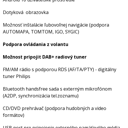
Dotyková obrazovka
Možnosť inštalácie ľubovoľnej navigácie (podpora
AUTOMAPA, TOMTOM, IGO, SYGIC)
Podpora ovládania z volantu
Možnost pripojit DAB+ radiový tuner
FM/AM rádio s podporou RDS (AF/TA/PTY) - digitálny
tuner Philips
Bluetooth handsfree sada s externým mikrofónom
(A2DP, synchronizácia tel.zoznamu)
CD/DVD prehrávač (podpora hudobných a video
formátov)
USB port pre pripojenie externého pamäťového média