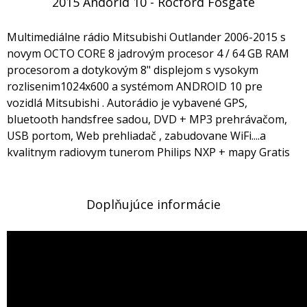
2015 Andorid 10 - Rocford Fosgate
Multimediálne rádio Mitsubishi Outlander 2006-2015 s
novym OCTO CORE 8 jadrovým procesor 4 / 64 GB RAM
procesorom a dotykovým 8" displejom s vysokym
rozlisenim1024x600 a systémom ANDROID 10 pre
vozidlá Mitsubishi . Autorádio je vybavené GPS,
bluetooth handsfree sadou, DVD + MP3 prehrávačom,
USB portom, Web prehliadač , zabudovane WiFi....a
kvalitnym radiovym tunerom Philips NXP + mapy Gratis
Doplňujúce informácie