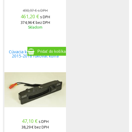
490,97 €
s DPH
461,20
€
s DPH
374,96 €
bez DPH
Skladom
Cúvacia kamera Ford Focus
2015-2018 rukoväť kufra
47,10
€
s DPH
38,29 €
bez DPH