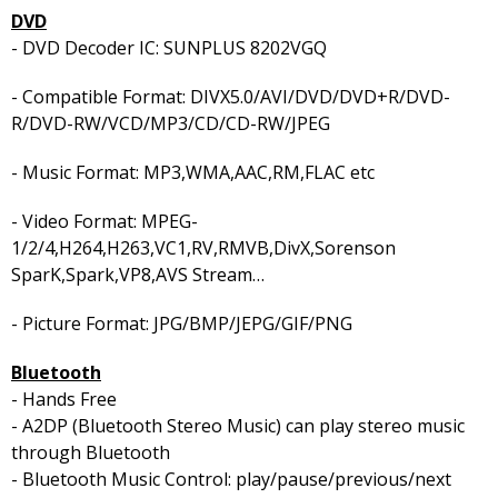
DVD
- DVD Decoder IC: SUNPLUS 8202VGQ
- Compatible Format: DIVX5.0/AVI/DVD/DVD+R/DVD-
R/DVD-RW/VCD/MP3/CD/CD-RW/JPEG
- Music Format: MP3,WMA,AAC,RM,FLAC etc
- Video Format: MPEG-
1/2/4,H264,H263,VC1,RV,RMVB,DivX,Sorenson
SparK,Spark,VP8,AVS Stream…
- Picture Format: JPG/BMP/JEPG/GIF/PNG
Bluetooth
- Hands Free
- A2DP (Bluetooth Stereo Music) can play stereo music
through Bluetooth
- Bluetooth Music Control: play/pause/previous/next