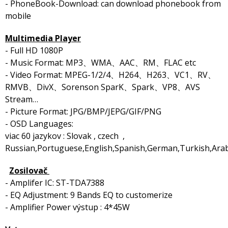
- PhoneBook-Download: can download phonebook from
mobile
Multimedia Player
- Full HD 1080P
- Music Format: MP3、WMA、AAC、RM、FLAC etc
- Video Format: MPEG-1/2/4、H264、H263、VC1、RV、
RMVB、DivX、Sorenson SparK、Spark、VP8、AVS
Stream…
- Picture Format: JPG/BMP/JEPG/GIF/PNG
- OSD Languages:
viac 60 jazykov : Slovak , czech ,
Russian,Portuguese,English,Spanish,German,Turkish,Arabi
Zosilovač
- Amplifer IC: ST-TDA7388
- EQ Adjustment: 9 Bands EQ to customerize
- Amplifier Power výstup : 4*45W