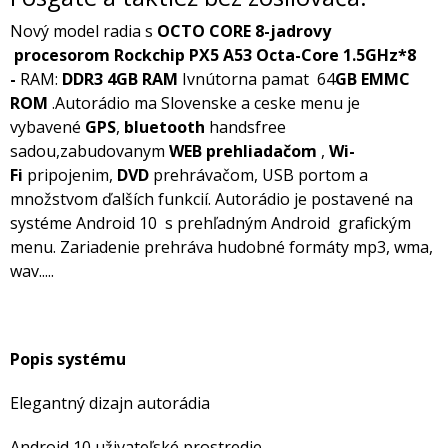
Nový model radia s
OCTO CORE 8-jadrovy
procesorom
Rockchip PX5 A53 Octa-Core 1.5GHz*8
-
RAM:
DDR3 4GB RAM
Ivnútorna pamat 64
GB EMMC
ROM
.Autorádio ma Slovenske a ceske menu je
vybavené
GPS
,
bluetooth
handsfree
sadou,zabudovanym
WEB prehliadačom
,
Wi-
Fi
pripojenim,
DVD
prehrávačom,
USB portom a
množstvom ďalších funkcií. Autorádio je postavené na
systéme Android 10 s prehľadným Android grafickým
menu. Zariadenie prehráva hudobné formáty mp3, wma,
wav.....
Popis systému
Elegantný dizajn autorádia
Android 10 uživateľské prostredie