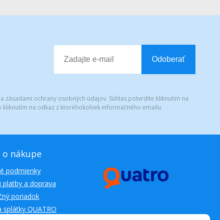
Odoberať
 a zásadami ochrany osobných údajov. Súhlas potvrdíte kliknutím na
 kliknutím na odkaz z ktoréhokoľvek informačného emailu.
 o nákupe
é podmienky
 platby a doprava
ný poriadok
a splátky QUATRO