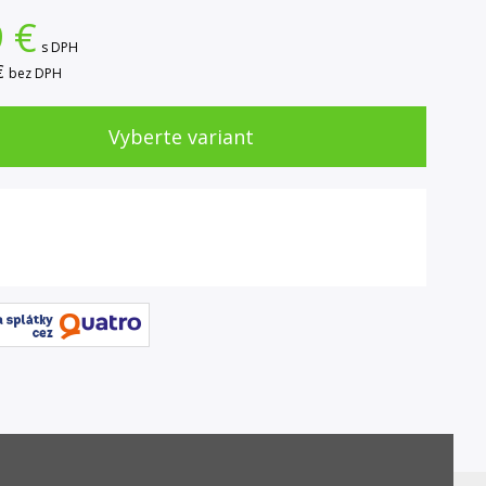
9
€
s DPH
€
bez DPH
Vyberte variant