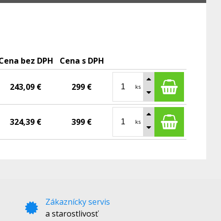
Cena bez DPH
Cena s DPH
243,09 €
299 €
ks
324,39 €
399 €
ks
Zákaznícky servis
a starostlivosť