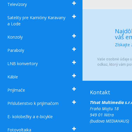
Televízory
Satelity pre Kamióny Karavany
a Lode
Najdôl
váš em
Konzoly
Získajte
Paraboly
Vaše osobné údaje (e
LNB konvertory
odkaz, ktorý vám po
Káble
Prijímače
Kontakt
TVsat Multimedia s.r.
Príslušenstvo k prijímačom
Fraňa Mojtu 18
949 01 Nitra
E- kolobežky a e-bicykle
(budova MEDIAHAUS)
Fotovoltaika