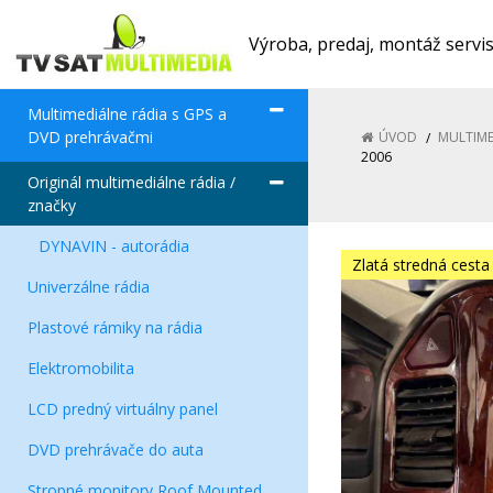
Výroba, predaj, montáž servi
Multimediálne rádia s GPS a
DVD prehrávačmi
ÚVOD
MULTIME
2006
Originál multimediálne rádia /
značky
DYNAVIN - autorádia
Zlatá stredná cesta
Univerzálne rádia
Plastové rámiky na rádia
Elektromobilita
LCD predný virtuálny panel
DVD prehrávače do auta
Stropné monitory Roof Mounted