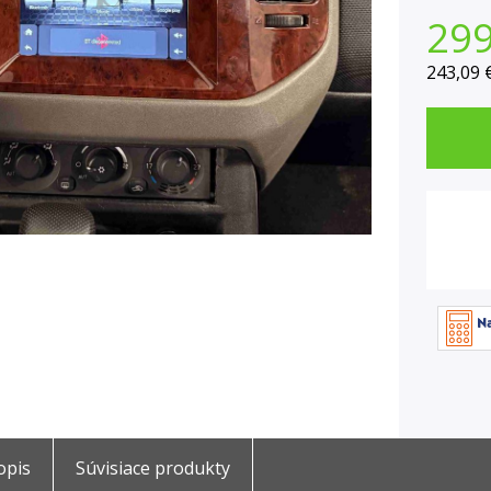
29
243,09 
opis
Súvisiace produkty