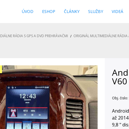
s
ÚVOD
ESHOP
ČLÁNKY
SLUŽBY
VIDEÁ
DIÁLNE RÁDIA S GPS A DVD PREHRÁVAČMI
ORIGINÁL MULTIMEDIÁLNE RÁDIA 
Andr
V60
Obj. čislo:
Android
až 2014
9,8 " d