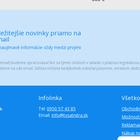
ežitejšie novinky priamo na
ail
 zaujímavé informácie vždy medzi prvými
mail) budeme spracovávať len za týmto účelom v súlade s platnou legislatívou
šleme na váš email. Súhlas môžete kedykoľvek odvolať písomne, emailom alebo
Infolinka
Všetko
o.
Tel:
0950 57 43 85
Obchodn
Email:
info@tvsatnitra.sk
Možnosti
Reklamač
Nákup n