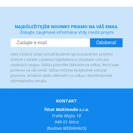
NAJDÔLEŽITEJŠIE NOVINKY PRIAMO NA VÁŠ EMAIL
Získajte zaujímavé informácie vždy medzi prvými
Odoberať
Vaše osobné údaje (email) budeme spracovávať len za týmto
účelom v súlade s platnou legislatívou a zásadami ochrany
osobných údajov. Súhlas potvrdíte kliknutím na odkaz, ktorý vám
pošleme na váš email. Súhlas môžete kedykoľvek odvolať
písomne, emailom alebo kliknutím na odkaz z ktoréhokoľvek
informačného emailu.
KONTAKT
TVsat Multimedia s.r.o.
Fraňa Mojtu 18
949 01 Nitra
(budova MEDIAHAUS)