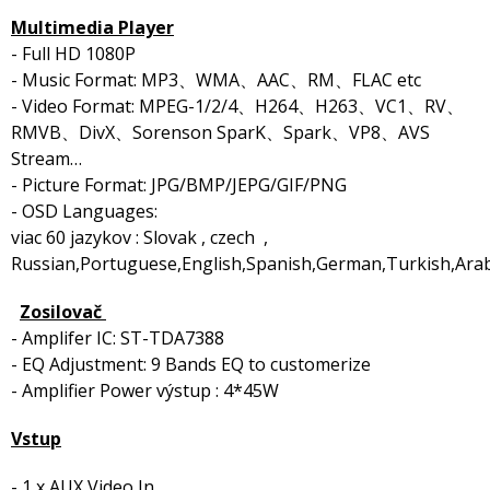
Multimedia Player
- Full HD 1080P
- Music Format: MP3、WMA、AAC、RM、FLAC etc
- Video Format: MPEG-1/2/4、H264、H263、VC1、RV、
RMVB、DivX、Sorenson SparK、Spark、VP8、AVS
Stream…
- Picture Format: JPG/BMP/JEPG/GIF/PNG
- OSD Languages:
viac 60 jazykov : Slovak , czech ,
Russian,Portuguese,English,Spanish,German,Turkish,Arabi
Zosilovač
- Amplifer IC: ST-TDA7388
- EQ Adjustment: 9 Bands EQ to customerize
- Amplifier Power výstup : 4*45W
Vstup
- 1 x AUX Video In