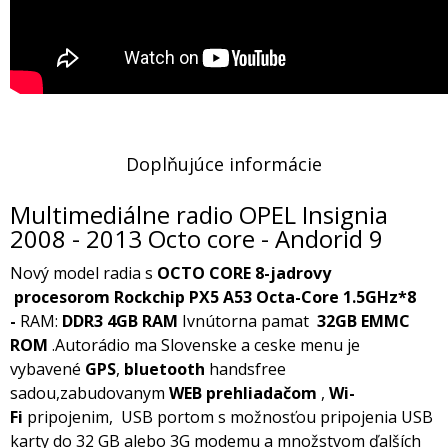
Doplňujúce informácie
Multimediálne radio OPEL Insignia
2008 - 2013 Octo core - Andorid 9
Nový model radia s
OCTO CORE 8-jadrovy
procesorom
Rockchip PX5 A53 Octa-Core 1.5GHz*8
-
RAM:
DDR3 4GB RAM
Ivnútorna pamat
32GB EMMC
ROM
.Autorádio ma Slovenske a ceske menu je
vybavené
GPS
,
bluetooth
handsfree
sadou,zabudovanym
WEB prehliadačom
,
Wi-
Fi
pripojenim, USB portom s možnosťou pripojenia USB
karty do 32 GB alebo 3G modemu a množstvom ďalších