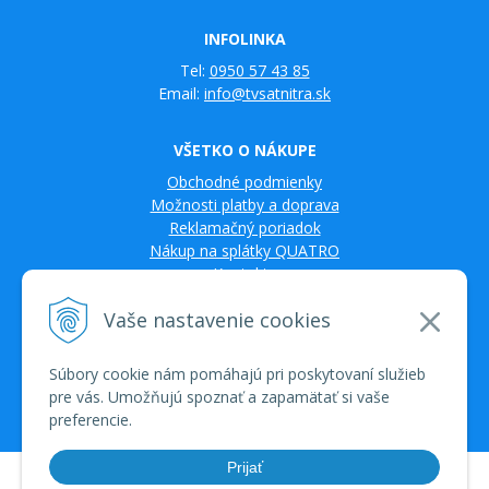
INFOLINKA
Tel:
0950 57 43 85
Email:
info@tvsatnitra.sk
VŠETKO O NÁKUPE
Obchodné podmienky
Možnosti platby a doprava
Reklamačný poriadok
Nákup na splátky QUATRO
Kontakty
Vaše nastavenie cookies
Súbory cookie nám pomáhajú pri poskytovaní služieb
pre vás. Umožňujú spoznať a zapamätať si vaše
preferencie.
Prijať
© 2026 TV SAT Multimédiá • tvorba eshopu cez UNIobchod, webhosting