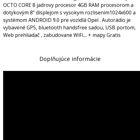
OCTO CORE 8 jadrovy procesor 4GB RAM procesorom a
dotykovým 8" displejom s vysokym rozlisenim1024x600 a
systémom ANDROID 9.0 pre vozidlá Opel . Autorádio je
vybavené GPS, bluetooth handsfree sadou, USB portom,
Web prehliadač , zabudovane WiFi.... + mapy Gratis
Doplňujúce informácie