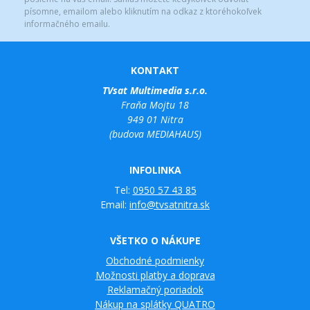
písomne, emailom alebo kliknutím na odkaz z ktoréhokoľvek
informačného emailu.
KONTAKT
TVsat Multimedia s.r.o.
Fraňa Mojtu 18
949 01 Nitra
(budova MEDIAHAUS)
INFOLINKA
Tel:
0950 57 43 85
Email:
info@tvsatnitra.sk
VŠETKO O NÁKUPE
Obchodné podmienky
Možnosti platby a doprava
Reklamačný poriadok
Nákup na splátky QUATRO