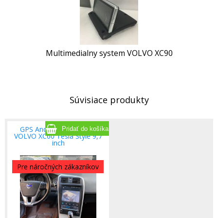
Multimedialny system VOLVO XC90
Súvisiace produkty
GPS Android System pre
VOLVO XC60 Tesla Style 9,7
inch
Pre náročných zákazníkov