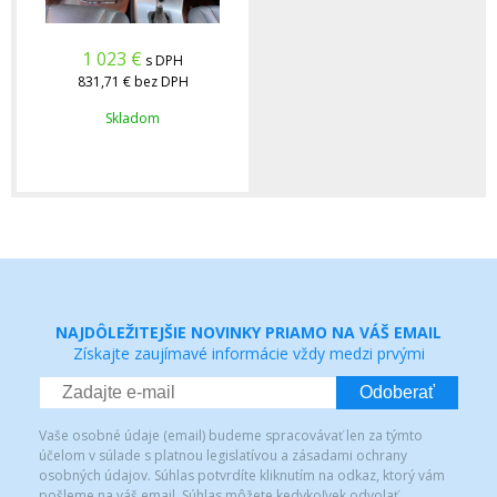
1 023
€
s DPH
831,71 €
bez DPH
Skladom
NAJDÔLEŽITEJŠIE NOVINKY PRIAMO NA VÁŠ EMAIL
Získajte zaujímavé informácie vždy medzi prvými
Odoberať
Vaše osobné údaje (email) budeme spracovávať len za týmto
účelom v súlade s platnou legislatívou a zásadami ochrany
osobných údajov. Súhlas potvrdíte kliknutím na odkaz, ktorý vám
pošleme na váš email. Súhlas môžete kedykoľvek odvolať