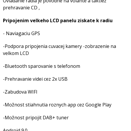
Ovladanie radia je povodné na volante a taktiež
prehravanie CD ,
Pripojenim velkeho LCD panelu ziskate k radiu
- Naviagaciu GPS
-Podpora pripojenia cuvacej kamery -zobrazenie na
velkom LCD
-Bluetooth sparovanie s telefonom
-Prehravanie videi cez 2x USB
-Zabudova WIFI
-Možnost stiahnutia roznych app cez Google Play
-Možnost pripojit DAB+ tuner
Android 9.0