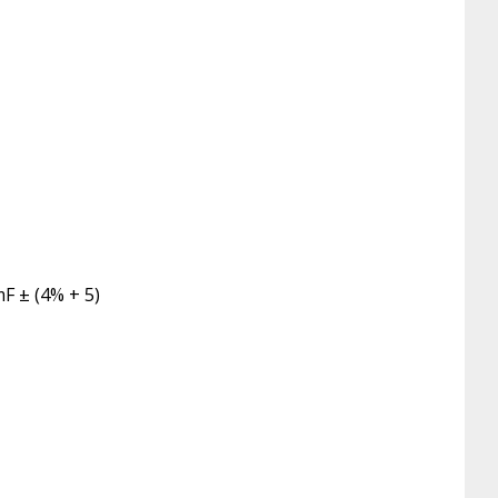
mF ± (4% + 5)