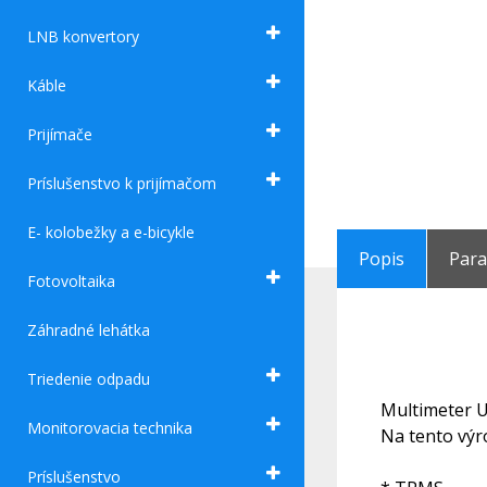
LNB konvertory
Káble
Prijímače
Príslušenstvo k prijímačom
E- kolobežky a e-bicykle
Popis
Par
Fotovoltaika
Záhradné lehátka
Triedenie odpadu
Multimeter 
Monitorovacia technika
Na tento vý
Príslušenstvo