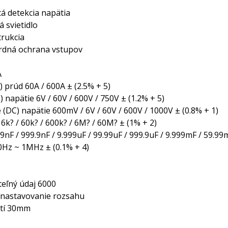
á detekcia napätia
 svietidlo
rukcia
rdná ochrana vstupov
A
) prúd 60A / 600A ± (2.5% + 5)
) napätie 6V / 60V / 600V / 750V ± (1.2% + 5)
(DC) napätie 600mV / 6V / 60V / 600V / 1000V ± (0.8% + 1)
6k? / 60k? / 600k? / 6M? / 60M? ± (1% + 2)
9nF / 999.9nF / 9.999uF / 99.99uF / 999.9uF / 9.999mF / 59.99
0Hz ~ 1MHz ± (0.1% + 4)
teľný údaj 6000
 nastavovanie rozsahu
ští 30mm