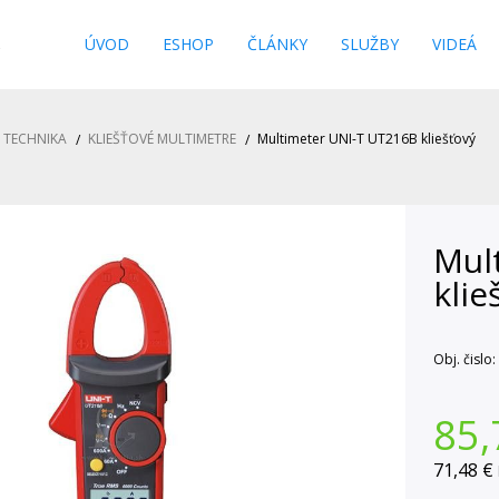
s
ÚVOD
ESHOP
ČLÁNKY
SLUŽBY
VIDEÁ
 TECHNIKA
KLIEŠŤOVÉ MULTIMETRE
Multimeter UNI-T UT216B kliešťový
Mul
klie
Obj. čislo:
85,
71,48 €