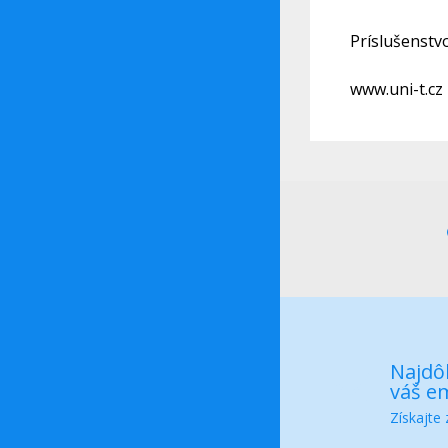
Príslušenstv
www.uni-t.cz
Najdôl
váš em
Získajte