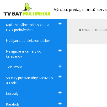
Výroba, predaj, montáž servi
Multimediálne rádia s GPS a
DVD prehrávačmi
ÚVOD
MERACIA
Nabíjanie do elektromobilov
Navigácie a kamery do
karavanov
Televízory
Satelity pre Kamióny Karavany
a Lode
Konzoly
Paraboly