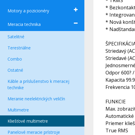
* TRMS
* Bezkontakt
Motory a pozicionéry
* Integrovaná
* Nová konšt
Meracia technika
* Nadštanda
Satelitné
ŠPECIFIKÁCI
Terestriálne
Striedavý (AC
Striedavé (AC
Combo
Jednosmerné 
Ostatné
Odpor 600? / 
Kapacita 99.9
Káble a príslušenstvo k meracej
Frekvencia 1
technike
Meranie neelektrických veličín
FUNKCIE
Max. zobrazi
Multimetre
Automatické
Kliešťové multimetre
Priemer klie
True RMS
Panelové meracie prístroje