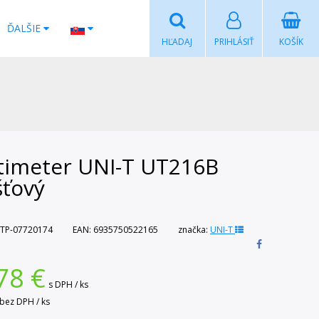
ĎALŠIE
HĽADAJ
PRIHLÁSIŤ
KOŠÍK
timeter UNI-T UT216B
šťový
TP-07720174
EAN:
6935750522165
značka:
UNI-T
78
€
s DPH / ks
bez DPH / ks