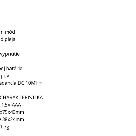
min mód
dipleja
vypnutie
bej batérie
upov
edancia DC 10M? +
CHARAKTERISTIKA
 1.5V AAA
0x75x40mm
D 38x24mm
1.7g