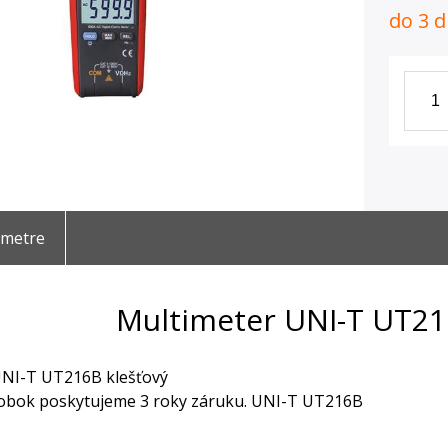
do 3 d
ametre
Multimeter UNI-T UT216
UNI-T UT216B klešťový
robok poskytujeme 3 roky záruku. UNI-T UT216B