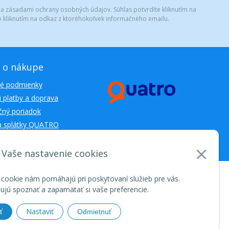
 a zásadami ochrany osobných údajov. Súhlas potvrdíte kliknutím na
 kliknutím na odkaz z ktoréhokoľvek informačného emailu.
 o nákupe
é podmienky
 platby a doprava
ný poriadok
a splátky QUATRO
Vaše nastavenie cookies
nosti WEBYGROUP • dbart
zvyšovanie návštevnosti
•
 cookie nám pomáhajú pri poskytovaní služieb pre vás.
jú spoznať a zapamätať si vaše preferencie.
Nastaviť
ť
Odmietnuť