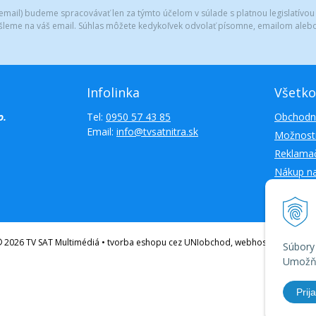
mail) budeme spracovávať len za týmto účelom v súlade s platnou legislatívou
šleme na váš email. Súhlas môžete kedykoľvek odvolať písomne, emailom alebo
Infolinka
Všetko
o.
Tel:
0950 57 43 85
Obchodn
Email:
info@tvsatnitra.sk
Možnosti
Reklamač
Nákup n
Kontakty
 2026 TV SAT Multimédiá • tvorba eshopu cez UNIobchod, webhosting spoloč
Súbory
Umožňu
Prija