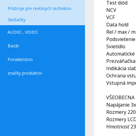
Test diód
Prístroje pre revíznych technikov
NCV
VCF
Skúšačky
Data hold
Rel / max / 
AUDIO , VIDEO
Podsvietenie 
Bazár
Svietidlo
Automatické 
Poradenstvo
Prezváňačka
Indikácia sla
značky produktov
Ochrana vst
Vstupná imp
VŠEOBECNA 
Napájanie 3x
Rozmery 22
Rozmery LC
Hmotnosť 23