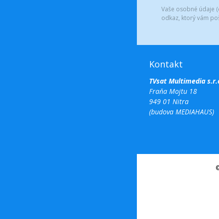
Vaše osobné údaje (e
odkaz, ktorý vám po
Kontakt
TVsat Multimedia s.r.
Fraňa Mojtu 18
949 01 Nitra
(budova MEDIAHAUS)
©