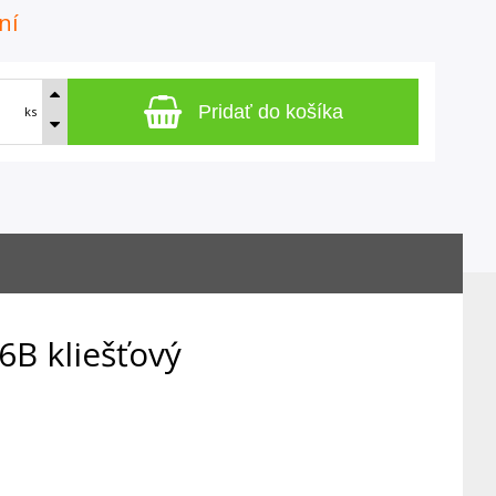
ní
Pridať do košíka
ks
B kliešťový