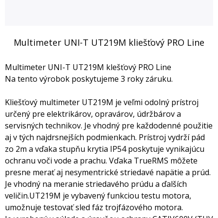
Multimeter UNI-T UT219M kliešťový PRO Line
Multimeter UNI-T UT219M klešťový PRO Line
Na tento výrobok poskytujeme 3 roky záruku.
Kliešťový multimeter UT219M je veľmi odolný prístroj
určený pre elektrikárov, opravárov, údržbárov a
servisných technikov. Je vhodný pre každodenné použitie
aj v tých najdrsnejších podmienkach. Prístroj vydrží pád
zo 2m a vďaka stupňu krytia IP54 poskytuje vynikajúcu
ochranu voči vode a prachu. Vďaka TrueRMS môžete
presne merať aj nesymentrické striedavé napätie a prúd.
Je vhodný na meranie striedavého prúdu a ďalších
veličin.UT219M je vybavený funkciou testu motora,
umožnuje testovať sled fáz trojfázového motora.