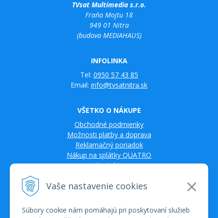
TVsat Multimedia s.r.o.
Fraňa Mojtu 18
949 01 Nitra
(budova MEDIAHAUS)
INFOLINKA
Tel:
0950 57 43 85
Email:
info@tvsatnitra.sk
VŠETKO O NÁKUPE
Obchodné podmienky
Možnosti platby a doprava
Reklamačný poriadok
Nákup na splátky QUATRO
Kontakty
Vaše nastavenie cookies
Súbory cookie nám pomáhajú pri poskytovaní služieb