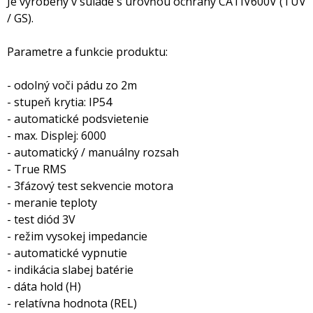
Je vyrobený v súlade s úrovňou ochrany CATIV600V (TUV
/ GS).
Parametre a funkcie produktu:
- odolný voči pádu zo 2m
- stupeň krytia: IP54
- automatické podsvietenie
- max. Displej: 6000
- automatický / manuálny rozsah
- True RMS
- 3fázový test sekvencie motora
- meranie teploty
- test diód 3V
- režim vysokej impedancie
- automatické vypnutie
- indikácia slabej batérie
- dáta hold (H)
- relatívna hodnota (REL)