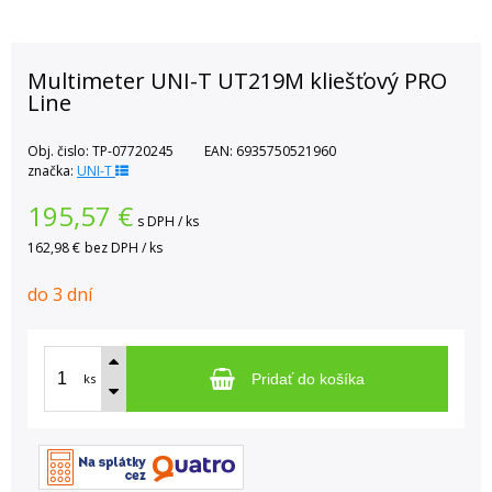
Multimeter UNI-T UT219M kliešťový PRO
Line
Obj. čislo:
TP-07720245
EAN:
6935750521960
značka:
UNI-T
195,57
€
s DPH / ks
162,98 €
bez DPH / ks
do 3 dní
ks
Pridať do košíka