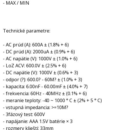
- MAX / MIN
Technické parametre:
- AC prúd (A): 600A ± (1.8% + 6)
- DC prúd (A): 2000uA ± (0.9% + 6)
- AC napätie (V): 1000V ± (1.0% + 6)
- LoZ ACV: 600.0V ± (2.5% + 6)
- DC napätie (V): 1000V ± (0.6% + 3)
- odpor (?): 600.0? - 60M? ± (1.0% + 3)
- kapacita: 6.00nF - 60.00mF ± (4.0% + 7)
- frekvencia: 60Hz - 40MHz ± (0.1% + 6)
- meranie teploty: -40 ~ 1000 ° C ± (2% + 5 ° C)
- vstupná impedancia: >=10M?
- 3fázový test: 600V
- napájanie: AAA 1.5V batérie × 3
- rozmery klieští: 33mm