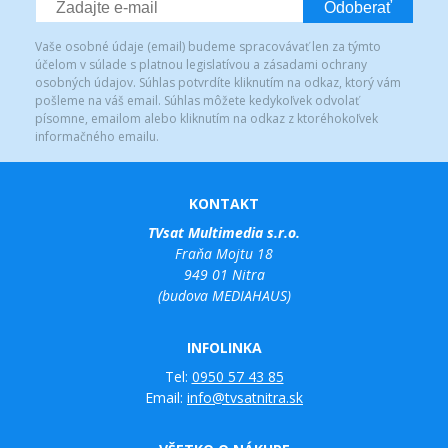
Odoberať
Vaše osobné údaje (email) budeme spracovávať len za týmto
účelom v súlade s platnou legislatívou a zásadami ochrany
osobných údajov. Súhlas potvrdíte kliknutím na odkaz, ktorý vám
pošleme na váš email. Súhlas môžete kedykoľvek odvolať
písomne, emailom alebo kliknutím na odkaz z ktoréhokoľvek
informačného emailu.
KONTAKT
TVsat Multimedia s.r.o.
Fraňa Mojtu 18
949 01 Nitra
(budova MEDIAHAUS)
INFOLINKA
Tel:
0950 57 43 85
Email:
info@tvsatnitra.sk