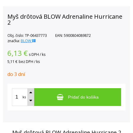
Myš drôtová BLOW Adrenaline Hurricane
2
Obj. čislo:
TP-06437773
EAN:
5900804089872
značka:
BLOW
6,13
€
s DPH / ks
5,11 €
bez DPH / ks
do 3 dní
ks
Pridať do košíka
Myš drôtová BLOW Adrenaline Hurricane 2