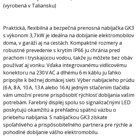
(vyrobená v Taliansku)
Praktická, flexibilná a bezpečná prenosná nabíjačka GK3
s výkonom 3,7 kW je ideálna na dobíjanie elektromobilov
doma, v garáži aj na cestách. Kompaktné rozmery a
robustné prevedenie s krytím IP66 ju chránia pred
prachom i tryskajúcou vodou, takže ju môžete bez obáv
používať aj vonku. Vďaka integrovanému vidlicovému
konektoru na 230 V AC a dlhému 6 m káblu ju ľahko
pripojíte k bežnej domácej sieti. Výber nabíjacieho prúdu
(6 A, 8 A, 10 A, 13 A alebo 16 A) jedným stlačením tlačidla
vám umožní presne prispôsobiť rýchlosť dobíjania vašim
potrebám. Farebný displej spolu so signalizačnými LED
poskytujú okamžitú a prehľadnú spätnú väzbu o
priebehu nabíjania. S nabíjačkou GK3 získate
spoľahlivého a prispôsobiteľného partnera pre rýchle a
pohodlné dobíjanie vášho elektromobilu.