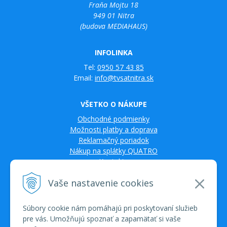
Fraňa Mojtu 18
949 01 Nitra
(budova MEDIAHAUS)
INFOLINKA
Tel:
0950 57 43 85
Email:
info@tvsatnitra.sk
VŠETKO O NÁKUPE
Obchodné podmienky
Možnosti platby a doprava
Reklamačný poriadok
Nákup na splátky QUATRO
Kontakty
Vaše nastavenie cookies
Súbory cookie nám pomáhajú pri poskytovaní služieb
pre vás. Umožňujú spoznať a zapamätať si vaše