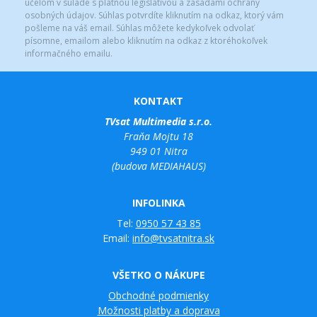
účelom v súlade s platnou legislatívou a zásadami ochrany
osobných údajov. Súhlas potvrdíte kliknutím na odkaz, ktorý vám
pošleme na váš email. Súhlas môžete kedykoľvek odvolať
písomne, emailom alebo kliknutím na odkaz z ktoréhokoľvek
informačného emailu.
KONTAKT
TVsat Multimedia s.r.o.
Fraňa Mojtu 18
949 01 Nitra
(budova MEDIAHAUS)
INFOLINKA
Tel:
0950 57 43 85
Email:
info@tvsatnitra.sk
VŠETKO O NÁKUPE
Obchodné podmienky
Možnosti platby a doprava