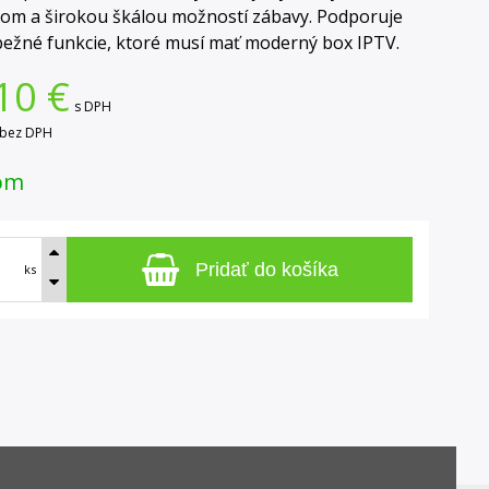
om a širokou škálou možností zábavy. Podporuje
bežné funkcie, ktoré musí mať moderný box IPTV.
10
€
s DPH
bez DPH
om
Pridať do košíka
ks