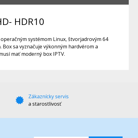
HD- HDR10
s operačným systémom Linux, štvorjadrovým 64
ča. Box sa vyznačuje výkonným hardvérom a
 musí mať moderný box IPTV.
Zákaznícky servis
a starostlivosť