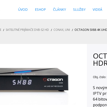
s
ÚVOD
ESHOP
ČLÁNKY
SLUŽBY
VIDEÁ
E
SATELITNÉ PRIJÍMAČE DVB-S2 HD
CONAX, UNI
OCTAGON SX88 4K UHD
OCT
HDR
Obj. čislo:
S novým
IPTV pr
64 bito
podporo