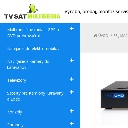
Výroba, predaj, montáž servi
Multimediálne rádia s GPS a
DVD prehrávačmi
ÚVOD
PRIJÍMAČ
Nabíjanie do elektromobilov
Navigácie a kamery do
karavanov
Televízory
Satelity pre Kamióny Karavany
a Lode
Konzoly
Paraboly