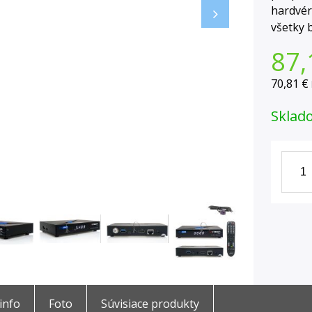
hardvér
všetky 
87,
70,81 €
Sklad
 info
Foto
Súvisiace produkty