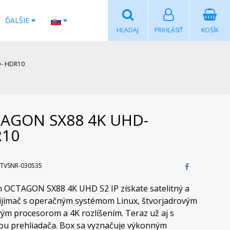
ĎALŠIE
HĽADAJ
PRIHLÁSIŤ
KOŠÍK
- HDR10
AGON SX88 4K UHD-
10
TVSNR-030535
 OCTAGON SX88 4K UHD S2 IP získate satelitný a
ijímač s operačným systémom Linux, štvorjadrovým
vým procesorom a 4K rozlíšením. Teraz už aj s
u prehliadača. Box sa vyznačuje výkonným