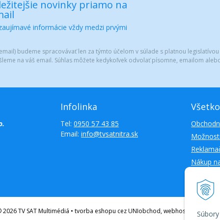
ežitejšie novinky priamo na
ail
 zaujímavé informácie vždy medzi prvými
mail) budeme spracovávať len za týmto účelom v súlade s platnou legislatívou
šleme na váš email. Súhlas môžete kedykoľvek odvolať písomne, emailom alebo
Infolinka
Všetko
o.
Tel:
0950 57 43 85
Obchodn
Email:
info@tvsatnitra.sk
Možnosti
Reklamač
Nákup n
Kontakty
 2026 TV SAT Multimédiá • tvorba eshopu cez UNIobchod, webhosting spoloč
Súbory