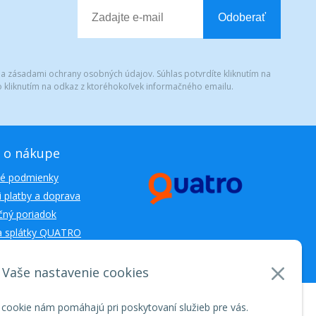
Odoberať
 a zásadami ochrany osobných údajov. Súhlas potvrdíte kliknutím na
 kliknutím na odkaz z ktoréhokoľvek informačného emailu.
 o nákupe
é podmienky
 platby a doprava
ný poriadok
a splátky QUATRO
Vaše nastavenie cookies
nosti WEBYGROUP • dbart
zvyšovanie návštevnosti
•
 cookie nám pomáhajú pri poskytovaní služieb pre vás.