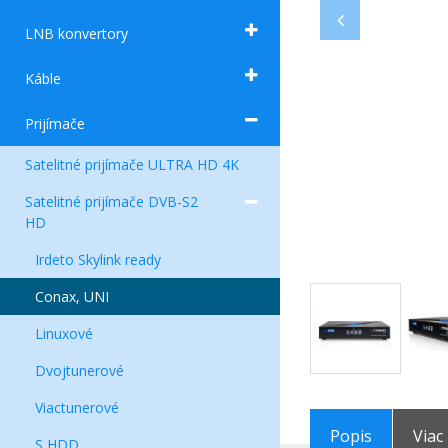
LNB konvertory
Káble
Prijímače
Satelitné prijímače ULTRA HD 4K
Satelitné prijímače DVB-S2
HD
Irdeto Skylink ready
Conax, UNI
Linuxové
Dvojtunerové
Viactunerové
Popis
Viac
S HDD