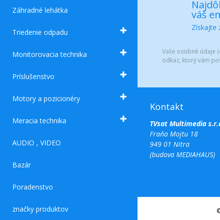
Najdôl
Záhradné lehátka
váš em
Získajte
Triedenie odpadu
Vaše osobné údaje (e
Monitorovacia technika
odkaz, ktorý vám po
Príslušenstvo
Motory a pozicionéry
Kontakt
Meracia technika
TVsat Multimedia s.r.
Fraňa Mojtu 18
AUDIO , VIDEO
949 01 Nitra
(budova MEDIAHAUS)
Bazár
Poradenstvo
značky produktov
©