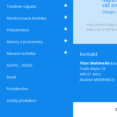
váš em
Triedenie odpadu
Získajte
Monitorovacia technika
Vaše osobné údaje (e
odkaz, ktorý vám po
Príslušenstvo
Motory a pozicionéry
Meracia technika
Kontakt
TVsat Multimedia s.r.
AUDIO , VIDEO
Fraňa Mojtu 18
949 01 Nitra
Bazár
(budova MEDIAHAUS)
Poradenstvo
značky produktov
©