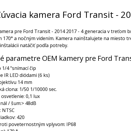
úvacia kamera Ford Transit - 20
amera pre Ford Transit - 2014 2017 - 4 generacia v treťom
 170° a nočným videním. Kamera nainštalujete na miesto tr
nštalácii natáčiť podľa potreby.
é parametre OEM kamery pre Ford Transi
1/4 "snímací čip
ie IR LED diódami (6 ks)
bjektívu 14 mm
ká clona: 1/50 1/10000 sec.
osvetlenie: 0,1 lux
nál / šum:> 48dB
: NTSC
iadkov: 420
roti poveternostným vplyvom: IP68