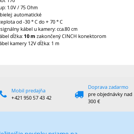
ol: 170 °
up: 1.0V / 75 Ohm
bielej: automatické
eplota od -30 ° C do + 70 ° C
 signálny kábel u kamery: cca.80 cm
ábel dĺžka:
10 m
zakončený CINCH konektorom
ábel kamery 12V dĺžka: 1 m
Doprava zadarmo
Mobil predajňa
pre objednávky nad
+421 950 57 43 42
300 €
ežitejšie novinky priamo na