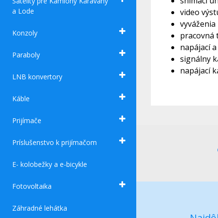
snímací uh
Satelity pre Kamióny Karavany
a Lode
video výst
vyváženia 
Konzoly
pracovná t
napájací a
Paraboly
signálny k
napájací k
LNB konvertory
Káble
Prijímače
Príslušenstvo k prijímačom
E- kolobežky a e-bicykle
Fotovoltaika
Záhradné lehátka
Najdôl