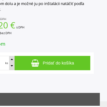
m dolu a je možné ju po inštalácii natáčiť podľa
.
 DPH
20
€
s DPH
bez DPH
om
Pridať do košíka
ks