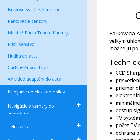
Brzdové svetlá s kamerou
C
Parkovacie senzory
Montáž Rádia Tuneru Kamery
Parkovacia k
velkym uhlom
Príslušenstvo
možné ju po i
Hudba do auta
Technick
CarPlay Android box
CCD Sharp 
AV video adaptéry do auta
prisvetlen
priemer o
Nabíjanie do elektromobilov
elektronic
minimálne 
Navigácie a kamery do
odstup sig
karavanov
TV systém
počet TV r
Televízory
ochrana p