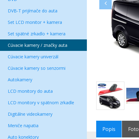
DVB-T prijímače do auta
Set LCD monitor + kamera
Set spätné zrkadlo + kamera
Cúvacie kamery / značky auta
Cúvacie kamery univerzál
Cúvacie kamery so senzormi
Autokamery
LCD monitory do auta
LCD monitory v spätnom zrkadle
Digitálne videokamery
Meniče napatia
Popis
Foto
Auto konektory