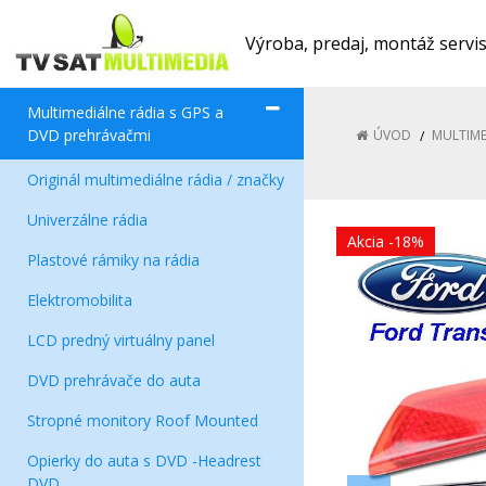
Výroba, predaj, montáž servi
Multimediálne rádia s GPS a
DVD prehrávačmi
ÚVOD
MULTIME
Originál multimediálne rádia / značky
Univerzálne rádia
Akcia
-18%
Plastové rámiky na rádia
Elektromobilita
LCD predný virtuálny panel
DVD prehrávače do auta
Stropné monitory Roof Mounted
Opierky do auta s DVD -Headrest
DVD