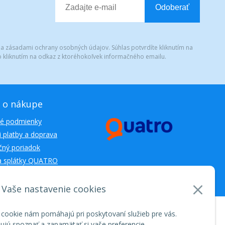
Odoberať
 a zásadami ochrany osobných údajov. Súhlas potvrdíte kliknutím na
 kliknutím na odkaz z ktoréhokoľvek informačného emailu.
 o nákupe
é podmienky
 platby a doprava
ný poriadok
a splátky QUATRO
Vaše nastavenie cookies
nosti WEBYGROUP • dbart
zvyšovanie návštevnosti
•
 cookie nám pomáhajú pri poskytovaní služieb pre vás.
jú spoznať a zapamätať si vaše preferencie.