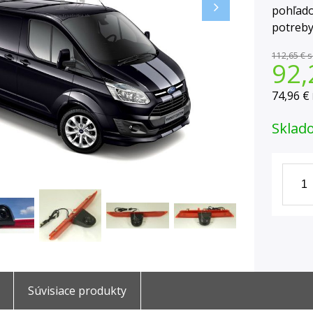
pohľado
potreby
112,65 €
s
92,
74,96 €
Sklad
Súvisiace produkty