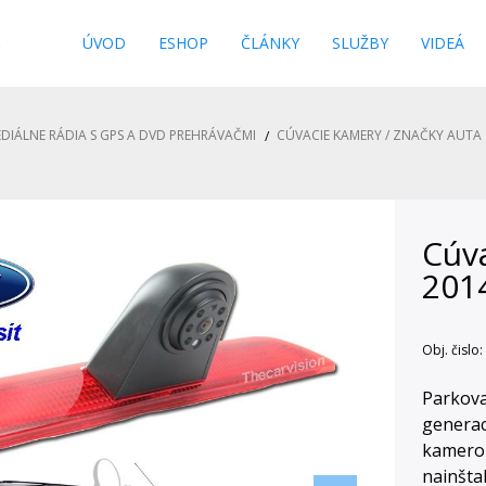
s
ÚVOD
ESHOP
ČLÁNKY
SLUŽBY
VIDEÁ
DIÁLNE RÁDIA S GPS A DVD PREHRÁVAČMI
CÚVACIE KAMERY / ZNAČKY AUTA
Cúva
2014
Obj. čislo:
Parkova
generac
kamerou
nainšta