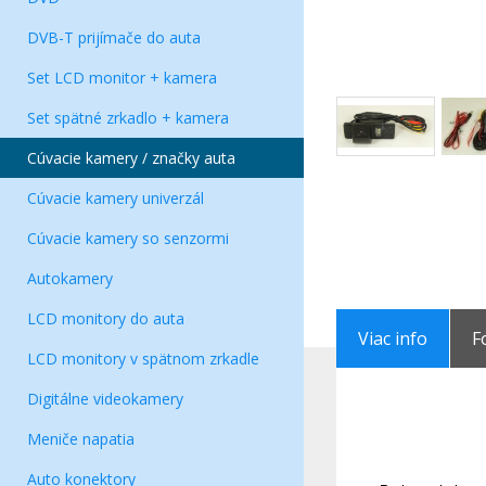
DVB-T prijímače do auta
Set LCD monitor + kamera
Set spätné zrkadlo + kamera
Cúvacie kamery / značky auta
Cúvacie kamery univerzál
Cúvacie kamery so senzormi
Autokamery
LCD monitory do auta
Viac info
F
LCD monitory v spätnom zrkadle
Digitálne videokamery
Meniče napatia
Auto konektory