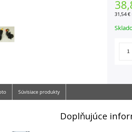
38,
31,54 €
Sklad
oto
Súvisiace produkty
Doplňujúce info