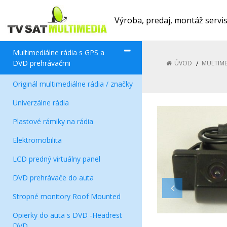
Výroba, predaj, montáž servi
Multimediálne rádia s GPS a
DVD prehrávačmi
ÚVOD
MULTIME
Originál multimediálne rádia / značky
Univerzálne rádia
Plastové rámiky na rádia
Elektromobilita
LCD predný virtuálny panel
DVD prehrávače do auta
Stropné monitory Roof Mounted
Opierky do auta s DVD -Headrest
DVD