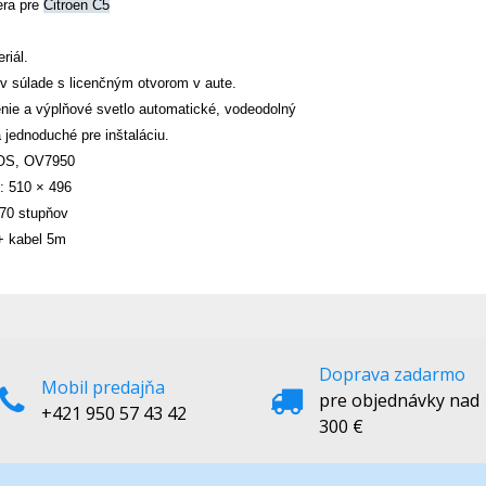
era pre
Citroen C5
eriál.
 v súlade s licenčným otvorom v aute.
enie a výplňové svetlo automatické, vodeodolný
a jednoduché pre inštaláciu.
CMOS, OV7950
v: 510 × 496
 170 stupňov
+ kabel 5m
Doprava zadarmo
Mobil predajňa
pre objednávky nad
+421 950 57 43 42
300 €