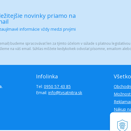
ežitejšie novinky priamo na
ail
 zaujímavé informácie vždy medzi prvými
mail) budeme spracovávať len za týmto účelom v súlade s platnou legislatívou
šleme na váš email. Súhlas môžete kedykoľvek odvolať písomne, emailom alebo
Infolinka
Všetko
o.
Tel:
0950 57 43 85
Obchodn
Email:
info@tvsatnitra.sk
Možnosti
Reklamač
Nákup n
Kontakty