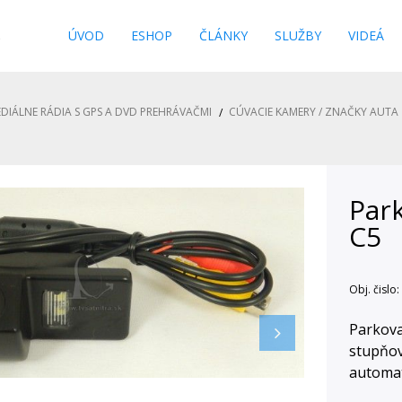
s
ÚVOD
ESHOP
ČLÁNKY
SLUŽBY
VIDEÁ
DIÁLNE RÁDIA S GPS A DVD PREHRÁVAČMI
CÚVACIE KAMERY / ZNAČKY AUTA
Par
C5
Obj. čislo:
Parkova
stupňov
automat