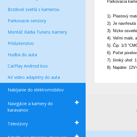
Parkovacia kam
Brzdové svetlá s kamerou
1). Plastový mat
Parkovacie senzory
2). Je navrhnutá
3). Nízke osvetl
Montáž Rádia Tuneru Kamery
4). Veľmi malé, 
Príslušenstvo
5). Čip: 1/3 "
6). Počet pixelo
Hudba do auta
7). široký uhol:
CarPlay Android box
8). Napätie: 12V
AV video adaptéry do auta
Nabíjanie do elektromobilov
Navigácie a kamery do
karavanov
Televízory