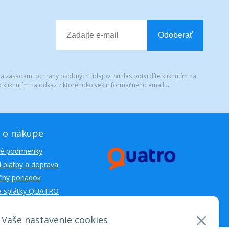
Odoberať
 a zásadami ochrany osobných údajov. Súhlas potvrdíte kliknutím na
 kliknutím na odkaz z ktoréhokoľvek informačného emailu.
 o nákupe
é podmienky
 platby a doprava
ný poriadok
a splátky QUATRO
Vaše nastavenie cookies