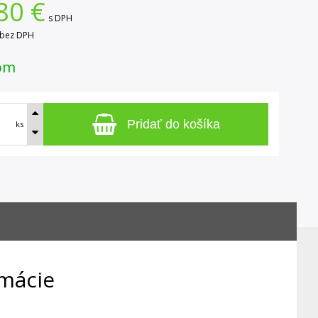
80
€
s DPH
bez DPH
om
Pridať do košíka
ks
rmácie