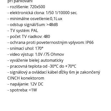
pri parkovaní
- rozlíšenie: 720x500
- elektronická clona: 1/50 1/10000 sec.
- minimálne osvetlenie:0,1Lux
- odstup signál/šum: >48dB
- TV systém: PAL
- počet TV riadkov: 480
- ochrana proti poveternostným vplyvom: IP66
- snímací uhol: 170°
- video výstup: 1.0V /75 Ohmov
- vyváženie bielej: automaticky
- pracovná teplota od -30°C do +70°C
- signálový a ovládací kábel dĺžky 6m je zakončený
CINCH konektorom
- napájanie: 12V DC
- spotreba: <1W