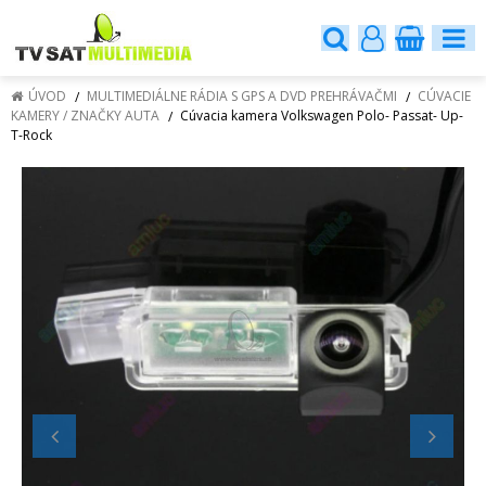
ÚVOD
MULTIMEDIÁLNE RÁDIA S GPS A DVD PREHRÁVAČMI
CÚVACIE
KAMERY / ZNAČKY AUTA
Cúvacia kamera Volkswagen Polo- Passat- Up-
T-Rock