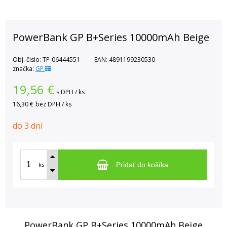
PowerBank GP B+Series 10000mAh Beige
Obj. čislo:
TP-06444551
EAN:
4891199230530
značka:
GP
19,56
€
s DPH / ks
16,30 €
bez DPH / ks
do 3 dní
ks
Pridať do košíka
PowerBank GP B+Series 10000mAh Beige