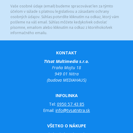
Vaše osobné údaje (email) budeme spracovávať len za týmto
účelom v súlade s platnou legislatívou a zásadami ochrany
osobných údajov. Súhlas potvrdíte kliknutím na odkaz, ktorý vám
pošleme na váš email. Súhlas môžete kedykoľvek odvolať
písomne, emailom alebo kliknutím na odkaz z ktoréhokoľvek
informačného emailu.
KONTAKT
TVsat Multimedia s.r.o.
Fraňa Mojtu 18
949 01 Nitra
(budova MEDIAHAUS)
INFOLINKA
Tel:
0950 57 43 85
Email:
info@tvsatnitra.sk
VŠETKO O NÁKUPE