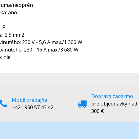
: guma/neoprén
tka: áno
-F
ča: 2,5 mm2
vinutého: 230 V - 5,6 A max./1 300 W
zvinutého: 230 - 16 A max./3 680 W
: nie
Doprava zadarmo
Mobil predajňa
pre objednávky nad
+421 950 57 43 42
300 €