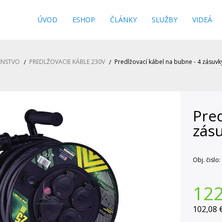
s
ÚVOD
ESHOP
ČLÁNKY
SLUŽBY
VIDEÁ
ENSTVO
PREDLŽOVACIE KÁBLE 230V
Predlžovací kábel na bubne - 4 zásu
Pred
zás
Obj. čislo:
122
102,08 