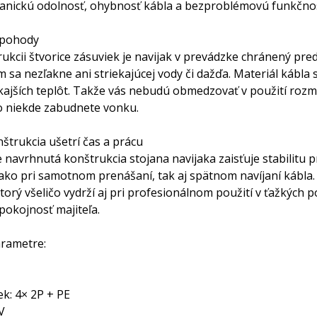
nickú odolnosť, ohybnosť kábla a bezproblémovú funkčnosť
epohody
ukcii štvorice zásuviek je navijak v prevádzke chránený pr
 sa nezľakne ani striekajúcej vody či dažďa. Materiál káb
ajších teplôt. Takže vás nebudú obmedzovať v použití rozm
o niekde zabudnete vonku.
štrukcia ušetrí čas a prácu
 navrhnutá konštrukcia stojana navijaka zaisťuje stabilitu p
ako pri samotnom prenášaní, tak aj spätnom navíjaní kábla.
ktorý všeličo vydrží aj pri profesionálnom použití v ťažkýc
pokojnosť majiteľa.
rametre:
ek: 4× 2P + PE
V