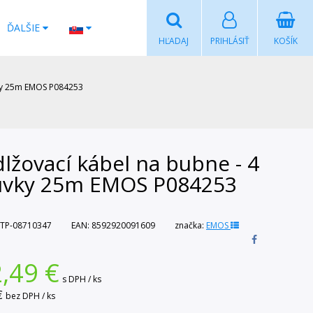
ĎALŠIE
HĽADAJ
PRIHLÁSIŤ
KOŠÍK
vky 25m EMOS P084253
lžovací kábel na bubne - 4
uvky 25m EMOS P084253
TP-08710347
EAN:
8592920091609
značka:
EMOS
,49
€
s DPH / ks
€
bez DPH / ks