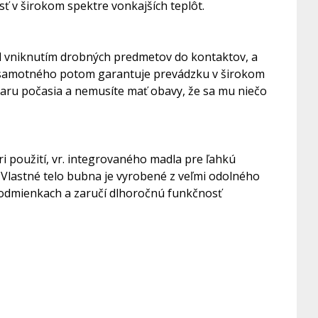
 v širokom spektre vonkajších teplôt.
ed vniknutím drobných predmetov do kontaktov, a
la samotného potom garantuje prevádzku v širokom
aru počasia a nemusíte mať obavy, že sa mu niečo
ri použití, vr. integrovaného madla pre ľahkú
 Vlastné telo bubna je vyrobené z veľmi odolného
h podmienkach a zaručí dlhoročnú funkčnosť