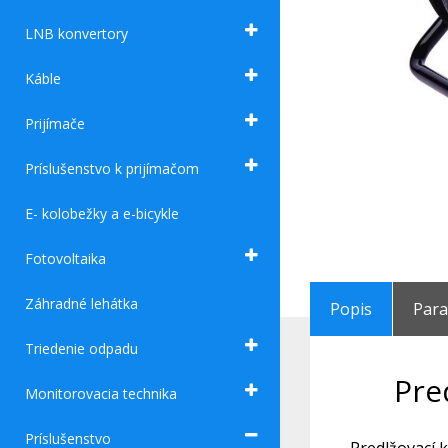
LNB konvertory
Káble
Prijímače
Príslušenstvo k prijímačom
E- kolobežky a e-bicykle
Fotovoltaika
Záhradné lehátka
Popis
Par
Triedenie odpadu
Pre
Monitorovacia technika
Príslušenstvo