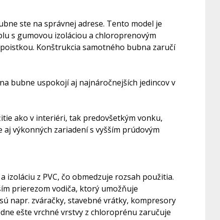
bubne ste na správnej adrese. Tento model je
blu s gumovou izoláciou a chloroprenovým
 poistkou. Konštrukcia samotného bubna zaručí
 na bubne uspokojí aj najnáročnejších jedincov v
tie ako v interiéri, tak predovšetkým vonku,
ie aj výkonných zariadení s vyšším prúdovým
a izoláciu z PVC, čo obmedzuje rozsah použitia.
čším prierezom vodiča, ktorý umožňuje
sú napr. zváračky, stavebné vrátky, kompresory
edne ešte vrchné vrstvy z chloroprénu zaručuje