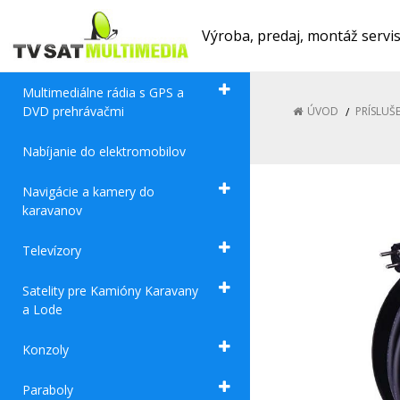
Výroba, predaj, montáž servi
Multimediálne rádia s GPS a
DVD prehrávačmi
ÚVOD
PRÍSLUŠ
Nabíjanie do elektromobilov
Navigácie a kamery do
karavanov
Televízory
Satelity pre Kamióny Karavany
a Lode
Konzoly
Paraboly