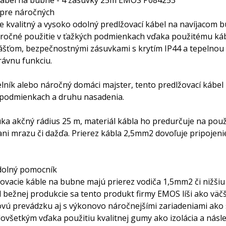
kábel na bubne - 4 zásuvky 25m EMOS P084253
k pre náročných
te kvalitný a vysoko odolný predlžovací kábel na navíjacom 
ročné použitie v ťažkých podmienkach vďaka použitému ká
ášťom, bezpečnostnými zásuvkami s krytím IP44 a tepelnou
ávnu funkciu.
elník alebo náročný domáci majster, tento predlžovací kábel
 podmienkach a druhu nasadenia.
ka akčný rádius 25 m, materiál kábla ho predurčuje na použi
ani mrazu či dažďa. Prierez kábla 2,5mm2 dovoľuje pripojen
dolný pomocník
ovacie káble na bubne majú prierez vodiča 1,5mm2 či nižšiu 
d bežnej produkcie sa tento produkt firmy EMOS líši ako vä
ú prevádzku aj s výkonovo náročnejšími zariadeniami ako 
edovšetkým vďaka použitiu kvalitnej gumy ako izolácia a násl