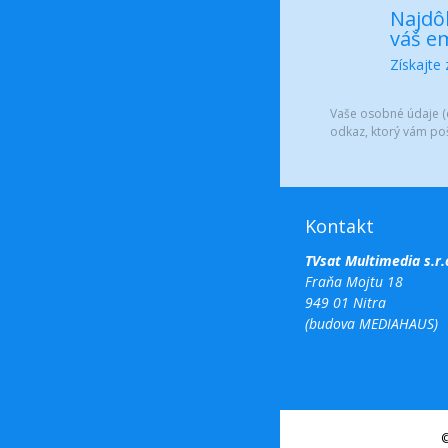
Najdôl
váš em
Získajte
Vaše osobné údaje (e
odkaz, ktorý vám po
Kontakt
TVsat Multimedia s.r.
Fraňa Mojtu 18
949 01 Nitra
(budova MEDIAHAUS)
©