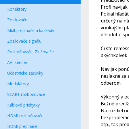
Predlžovací 
Profi navija
Konektory
Pokiaľ hľadá
Zosilovače
určený na ná
vonkajším pl
Multiprepínače a kaskády
dlhodobú spr
Zosilovače signálu
Či ste remes
Rozbočovače, Zlučovače
akýchkoľvek
AV- sender
Navijak ponú
Účastnícke zásuvky
nezľakne sa 
odberom.
Modulátory
SCART rozbočovače
Výkonný a o
Bežné predlž
Káblové príchytky
Na rozdiel o
HDMI rozbočovače
bezproblémov
atp., tak pr
HDMI prepínače