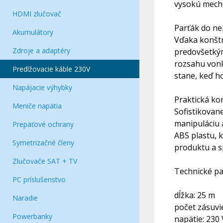
vysokú mecha
HDMI zlučovač
Parťák do n
Akumulátory
Vďaka konštr
Zdroje a adaptéry
predovšetkým
rozsahu vonk
Predlžovacie káble 230V
stane, keď h
Napájacie výhybky
Praktická kon
Meniče napätia
Sofistikovane
manipuláciu 
Prepäťové ochrany
ABS plastu, 
Symetrizačné členy
produktu a s
Zlučovače SAT + TV
Technické pa
PC príslušenstvo
dĺžka: 25 m
Naradie
počet zásuvi
Powerbanky
napätie: 230 