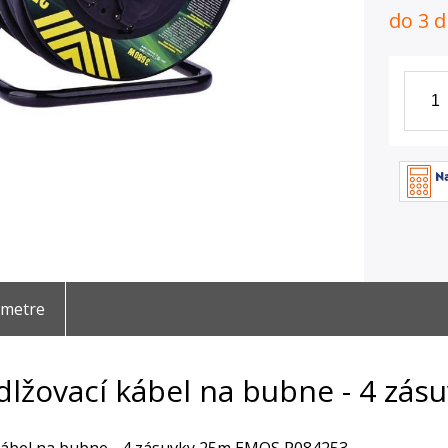
do 3 d
ametre
dlžovací kábel na bubne - 4 zá