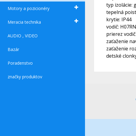
typ izolácie
Motory a pozicionéry
tepelná pois
krytie: IP44
Meracia technika
vodič: H07RN
prierez vodi
AUDIO , VIDEO
zaťaženie na
zaťaženie ro
Bazár
detské clonky
Poradenstvo
značky produktov