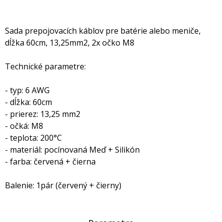
Sada prepojovacích káblov pre batérie alebo meniče,
dĺžka 60cm, 13,25mm2, 2x očko M8
Technické parametre:
- typ: 6 AWG
- dĺžka: 60cm
- prierez: 13,25 mm2
- očká: M8
- teplota: 200°C
- materiál: pocínovaná Meď + Silikón
- farba: červená + čierna
Balenie: 1pár (červený + čierny)