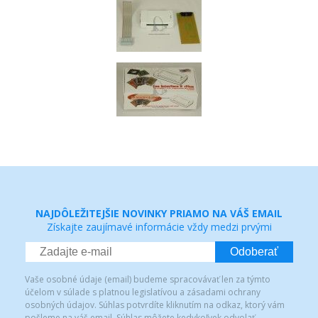
NAJDÔLEŽITEJŠIE NOVINKY PRIAMO NA VÁŠ EMAIL
Získajte zaujímavé informácie vždy medzi prvými
Odoberať
Vaše osobné údaje (email) budeme spracovávať len za týmto
účelom v súlade s platnou legislatívou a zásadami ochrany
osobných údajov. Súhlas potvrdíte kliknutím na odkaz, ktorý vám
pošleme na váš email. Súhlas môžete kedykoľvek odvolať