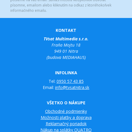
písomne, emailom alebo kliknutím na odkaz z ktoréhokoľvek
informačného emailu.
KONTAKT
TVsat Multimedia s.r.o.
Fraňa Mojtu 18
949 01 Nitra
(budova MEDIAHAUS)
INFOLINKA
Tel:
0950 57 43 85
Email:
info@tvsatnitra.sk
VŠETKO O NÁKUPE
Obchodné podmienky
Možnosti platby a doprava
Reklamačný poriadok
Nákup na splátky QUATRO