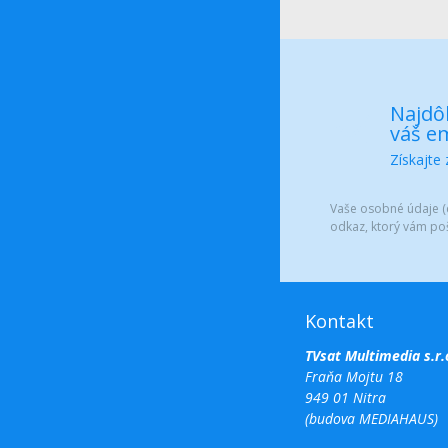
Najdôl
váš em
Získajte
Vaše osobné údaje (e
odkaz, ktorý vám po
Kontakt
TVsat Multimedia s.r.
Fraňa Mojtu 18
949 01 Nitra
(budova MEDIAHAUS)