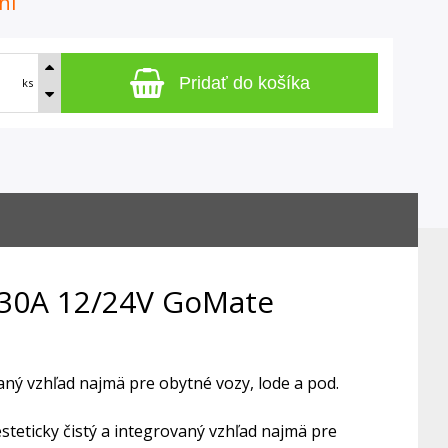
ní
Pridať do košíka
ks
 30A 12/24V GoMate
aný vzhľad najmä pre obytné vozy, lode a pod.
teticky čistý a integrovaný vzhľad najmä pre