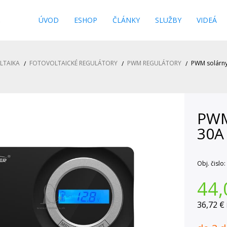
s
ÚVOD
ESHOP
ČLÁNKY
SLUŽBY
VIDEÁ
LTAIKA
FOTOVOLTAICKÉ REGULÁTORY
PWM REGULÁTORY
PWM solárny
PWM
30A
Obj. čislo:
44,
36,72 €