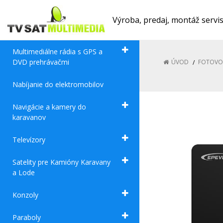
Výroba, predaj, montáž servi
Multimediálne rádia s GPS a
DVD prehrávačmi
ÚVOD
FOTOVO
Nabíjanie do elektromobilov
Navigácie a kamery do
karavanov
Televízory
Satelity pre Kamióny Karavany
a Lode
Konzoly
Paraboly