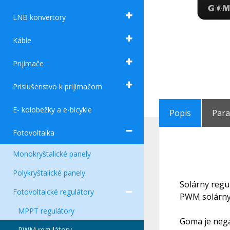
LNB konvertory
Káble
Prijímače
Príslušenstvo k prijímačom
E- kolobežky a e-bicykle
Popis
Par
Fotovoltaika
Monokryštalické panely
Polykryštalické panely
Solárny regu
Fotovoltaické regulátory
PWM solárny 
MPPT regulátory
Goma je nega
PWM regulátory