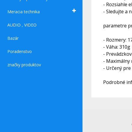
- Rozsiahle e
- Sledujte a
Meracia technika
AUDIO , VIDEO
parametre p
Bazár
- Rozmery: 1
- Váha: 310g
Poradenstvo
- Prevádzková
- Maximálny 
značky produktov
- Určený pre
Podrobné inf