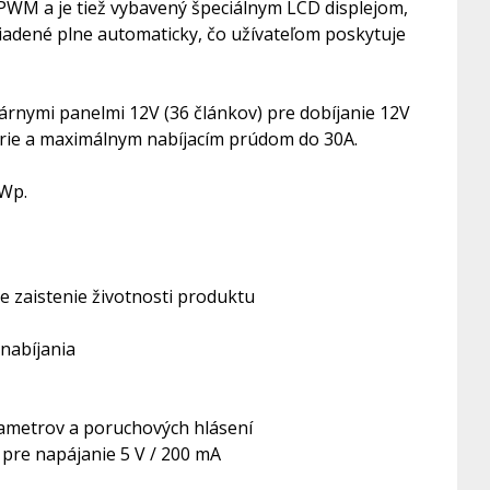
 PWM a je tiež vybavený špeciálnym LCD displejom,
riadené plne automaticky, čo užívateľom poskytuje
árnymi panelmi 12V (36 článkov) pre dobíjanie 12V
térie a maximálnym nabíjacím prúdom do 30A.
5Wp.
e zaistenie životnosti produktu
 nabíjania
rametrov a poruchových hlásení
pre napájanie 5 V / 200 mA