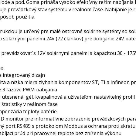
 lode a pod. Goma prináša vysoko efektívny režim nabíjania
uje prevádzkový stav systému v reálnom čase. Nabíjanie je 
pôsob použitia.
rukciou je určený pre malé ostrovné solárne systémy so sol
bo solárnymi panelmi 24V (72 článkov) pre dobíjanie 24V ba
revádzkovať s 12V solárnymi panelmi s kapacitou 30 - 17
ie
a integrovaný dizajn
lita a nízka miera zlyhania komponentov ST, TI a Infineon pr
né 3 fázové PWM nabíjania
: utesnená, gél, kvapalinová a užívateľom nastaviteľný profil
 štatistiky v reálnom čase
mpenzácia teploty batérie
LCD monitor pre informatívne zobrazenie prevádzkových pa
ý port RS485 s protokolom Modbus a ochrana proti skratu 
abíjací prúd pri pracovnej teplote bez zníženia výkonu