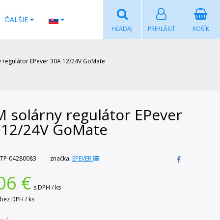
ĎALŠIE
HĽADAJ
PRIHLÁSIŤ
KOŠÍK
 regulátor EPever 30A 12/24V GoMate
 solárny regulátor EPever
 12/24V GoMate
TP-04280083
značka:
EPEVER
06
€
s DPH / ks
bez DPH / ks