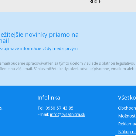
300 €
ežitejšie novinky priamo na
ail
 zaujímavé informácie vždy medzi prvými
mail) budeme spracovávať len za týmto účelom v súlade s platnou legislatívou
šleme na váš email. Súhlas môžete kedykoľvek odvolať písomne, emailom alebo
Infolinka
Všetko
o.
Tel:
0950 57 43 85
Obchodn
Email:
info@tvsatnitra.sk
Možnosti
Reklamač
Nákup n