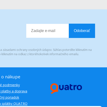
Odoberať
 a zásadami ochrany osobných údajov. Súhlas potvrdíte kliknutím na
 kliknutím na odkaz z ktoréhokoľvek informačného emailu.
 o nákupe
é podmienky
 platby a doprava
ný poriadok
a splátky QUATRO