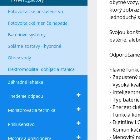
obytné vozy,
ktorý zobraz
Fotovoltaické príslušenstvo
jednoduchý s
Fotovoltaické meniče napätia
Svojou konšt
Batériové systémy
batérie, ale
Solárne zostavy - hybridné
Odporúčame p
Ohrev vody
Elektromobilita -dobíjacia stanica
hlavné funkc
- Zapustený 
Záhradné lehátka
- Vysoká kva
- Inteligent
Triedenie odpadu
- Typ batérie
- Energetické
Monitorovacia technika
- Funkcia ko
- Digitálny 
Príslušenstvo
- Komunikačn
- Menovitý n
Motory a pozicionéry