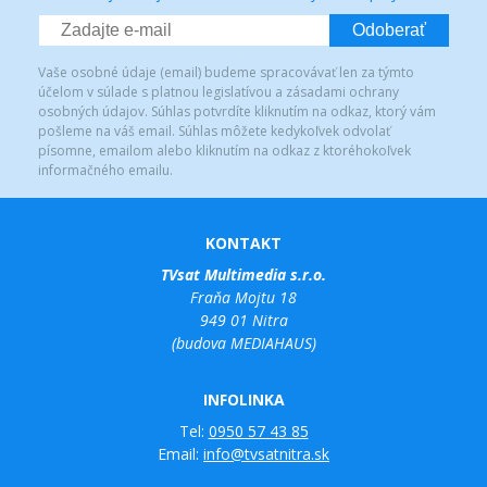
Odoberať
Vaše osobné údaje (email) budeme spracovávať len za týmto
účelom v súlade s platnou legislatívou a zásadami ochrany
osobných údajov. Súhlas potvrdíte kliknutím na odkaz, ktorý vám
pošleme na váš email. Súhlas môžete kedykoľvek odvolať
písomne, emailom alebo kliknutím na odkaz z ktoréhokoľvek
informačného emailu.
KONTAKT
TVsat Multimedia s.r.o.
Fraňa Mojtu 18
949 01 Nitra
(budova MEDIAHAUS)
INFOLINKA
Tel:
0950 57 43 85
Email:
info@tvsatnitra.sk