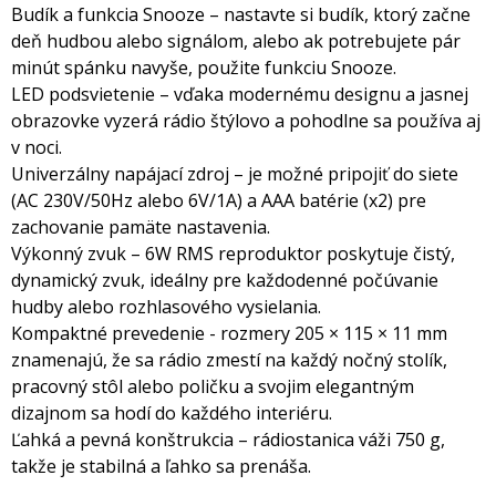
Budík a funkcia Snooze – nastavte si budík, ktorý začne
deň hudbou alebo signálom, alebo ak potrebujete pár
minút spánku navyše, použite funkciu Snooze.
LED podsvietenie – vďaka modernému designu a jasnej
obrazovke vyzerá rádio štýlovo a pohodlne sa používa aj
v noci.
Univerzálny napájací zdroj – je možné pripojiť do siete
(AC 230V/50Hz alebo 6V/1A) a AAA batérie (x2) pre
zachovanie pamäte nastavenia.
Výkonný zvuk – 6W RMS reproduktor poskytuje čistý,
dynamický zvuk, ideálny pre každodenné počúvanie
hudby alebo rozhlasového vysielania.
Kompaktné prevedenie - rozmery 205 × 115 × 11 mm
znamenajú, že sa rádio zmestí na každý nočný stolík,
pracovný stôl alebo poličku a svojim elegantným
dizajnom sa hodí do každého interiéru.
Ľahká a pevná konštrukcia – rádiostanica váži 750 g,
takže je stabilná a ľahko sa prenáša.