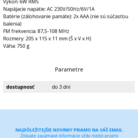
Výkon: 6W RMS
Napájacie napätie: AC 230V/50Hz/6V/1A
Batérie (zálohovanie pamäte): 2x AAA (nie sú súčasťou
balenia)
FM frekvencia: 87,5-108 MHz
Rozmery: 205 x 115 x 11 mm (Š x V x H)
Váha: 750 g
Parametre
dostupnosť
do 3 dní
NAJDÔLEŽITEJŠIE NOVINKY PRIAMO NA VÁŠ EMAIL
Získajte zaujímavé informácie vždy medzi prvými