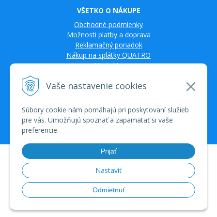
VŠETKO O NÁKUPE
Obchodné podmienky
Možnosti platby a doprava
Reklamačný poriadok
Nákup na splátky QUATRO
Kontakty
Vaše nastavenie cookies
Súbory cookie nám pomáhajú pri poskytovaní služieb
pre vás. Umožňujú spoznať a zapamätať si vaše
preferencie.
Prijať
© 2026 TV SAT Multimédiá • tvorba eshopu cez UNIobchod, webhosting
spoločnosti WEBYGROUP • dbart
zvyšovanie návštevnosti
•
Nastaviť
Odmietnuť