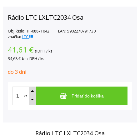
Rádio LTC LXLTC2034 Osa
Obj. čislo:
TP-08871042
EAN:
5902270791730
značka:
LTC
41,61
€
s DPH / ks
34,68 €
bez DPH / ks
do 3 dní
ks
Pridať do košíka
Rádio LTC LXLTC2034 Osa