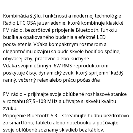
Kombinácia štýlu, funkčnosti a modernej technológie
Radio LTC OSA je zariadenie, ktoré kombinuje klasické
FM rádio, bezdrôtové pripojenie Bluetooth, funkciu
budíka a opakovaného budenia a efektné LED
podsvietenie. Vďaka kompaktným rozmerom a
elegantnému dizajnu sa bude skvele hodiť do spálne,
obývacej izby, pracovne alebo kuchyne.
Vďaka svojim účinným 6W RMS reproduktorom
poskytuje čistý, dynamický zvuk, ktorý spríjemní každý
ranný, večerný relax alebo prácu počas dňa.
FM rádio – prijímajte svoje obľúbené rozhlasové stanice
v rozsahu 87,5–108 MHz a užívajte si skvelú kvalitu
zvuku.
Pripojenie Bluetooth 5.3 – streamujte hudbu bezdrôtovo
zo smartfónu, tabletu alebo notebooku a počúvajte
svoje obľúbené zoznamy skladieb bez káblov.