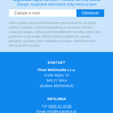
Získajte zaujímavé informácie vždy medzi prvými
Odoberať
Vaše osobné údaje (email) budeme spracovávať len za týmto
účelom v súlade s platnou legislatívou a zásadami ochrany
osobných údajov. Súhlas potvrdíte kliknutím na odkaz, ktorý vám
pošleme na váš email. Súhlas môžete kedykoľvek odvolať
písomne, emailom alebo kliknutím na odkaz z ktoréhokoľvek
informačného emailu.
KONTAKT
TVsat Multimedia s.r.o.
Fraňa Mojtu 18
949 01 Nitra
(budova MEDIAHAUS)
INFOLINKA
Tel:
0950 57 43 85
Email:
info@tvsatnitra.sk