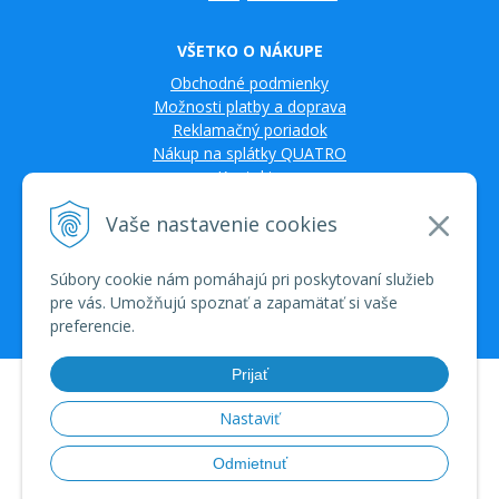
VŠETKO O NÁKUPE
Obchodné podmienky
Možnosti platby a doprava
Reklamačný poriadok
Nákup na splátky QUATRO
Kontakty
Vaše nastavenie cookies
Súbory cookie nám pomáhajú pri poskytovaní služieb
pre vás. Umožňujú spoznať a zapamätať si vaše
preferencie.
Prijať
© 2026 TV SAT Multimédiá • tvorba eshopu cez UNIobchod, webhosting
spoločnosti WEBYGROUP • dbart
zvyšovanie návštevnosti
•
Nastaviť
Odmietnuť