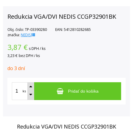
Redukcia VGA/DVI NEDIS CCGP32901BK
Obj. čislo:
TP-03390280
EAN:
5412810282685
značka:
NEDIS
3,87
€
s DPH / ks
3,23 €
bez DPH / ks
do 3 dní
ks
Pridať do košíka
Redukcia VGA/DVI NEDIS CCGP32901BK