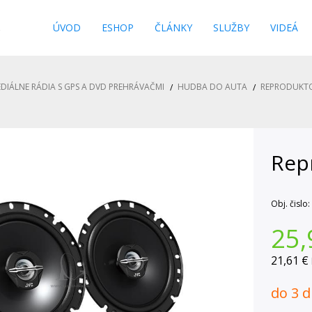
s
ÚVOD
ESHOP
ČLÁNKY
SLUŽBY
VIDEÁ
DIÁLNE RÁDIA S GPS A DVD PREHRÁVAČMI
HUDBA DO AUTA
REPRODUKT
Rep
Obj. čislo:
25,
21,61 €
do 3 d