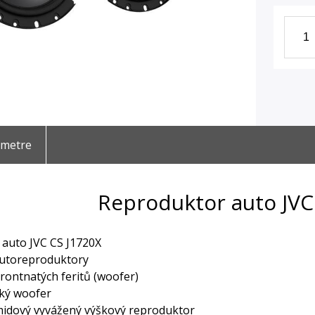
ametre
Reproduktor auto JVC
auto JVC CS J1720X
utoreproduktory
rontnatých feritů (woofer)
cký woofer
midový vyvážený výškový reproduktor