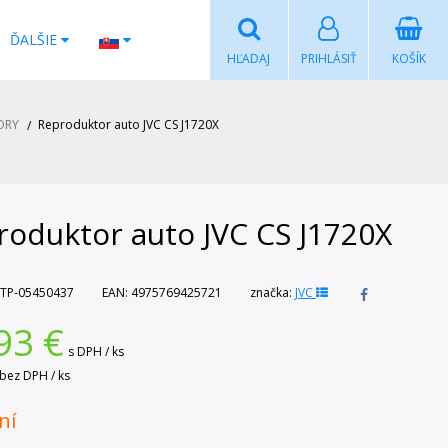
ĎALŠIE
HĽADAJ
PRIHLÁSIŤ
KOŠÍK
ORY
Reproduktor auto JVC CS J1720X
roduktor auto JVC CS J1720X
TP-05450437
EAN:
4975769425721
značka:
JVC
93
€
s DPH / ks
bez DPH / ks
ní