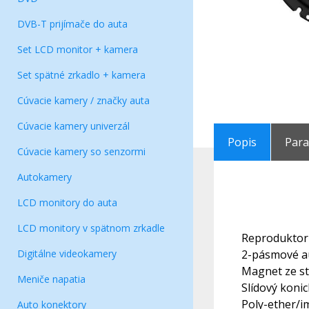
DVB-T prijímače do auta
Set LCD monitor + kamera
Set spätné zrkadlo + kamera
Cúvacie kamery / značky auta
Cúvacie kamery univerzál
Popis
Par
Cúvacie kamery so senzormi
Autokamery
LCD monitory do auta
LCD monitory v spätnom zrkadle
Reproduktor 
Digitálne videokamery
2-pásmové a
Magnet ze st
Meniče napatia
Slídový koni
Poly-ether/i
Auto konektory