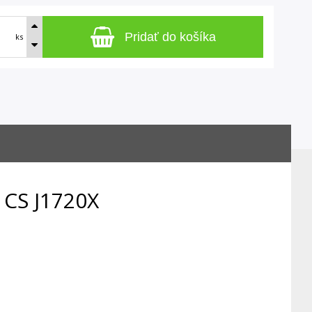
Pridať do košíka
ks
 CS J1720X