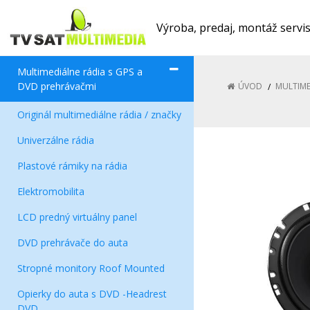
Výroba, predaj, montáž servi
Multimediálne rádia s GPS a
DVD prehrávačmi
ÚVOD
MULTIME
Originál multimediálne rádia / značky
Univerzálne rádia
Plastové rámiky na rádia
Elektromobilita
LCD predný virtuálny panel
DVD prehrávače do auta
Stropné monitory Roof Mounted
Opierky do auta s DVD -Headrest
DVD