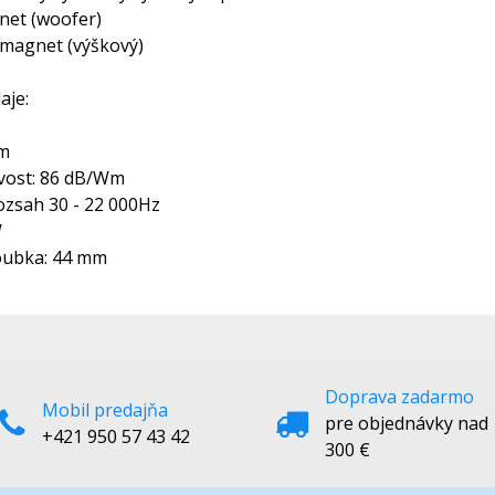
net (woofer)
magnet (výškový)
aje:
cm
ivost: 86 dB/Wm
ozsah 30 - 22 000Hz
W
oubka: 44 mm
Doprava zadarmo
Mobil predajňa
pre objednávky nad
+421 950 57 43 42
300 €