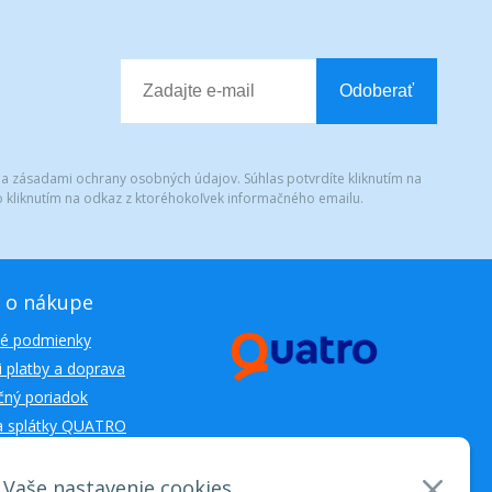
Odoberať
 a zásadami ochrany osobných údajov. Súhlas potvrdíte kliknutím na
 kliknutím na odkaz z ktoréhokoľvek informačného emailu.
 o nákupe
é podmienky
 platby a doprava
ný poriadok
a splátky QUATRO
Vaše nastavenie cookies