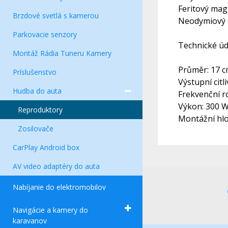
Feritový mag
Brzdové svetlá s kamerou
Neodymiový 
Parkovacie senzory
Technické úd
Montáž Rádia Tuneru Kamery
Průměr: 17 
Príslušenstvo
Výstupní citl
Hudba do auta
Frekvenční r
Výkon: 300 
Reproduktory
Montážní hl
Zosilovače
CarPlay Android box
AV video adaptéry do auta
Nabíjanie do elektromobilov
Navigácie a kamery do
karavanov