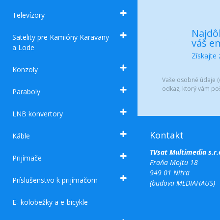
Televízory
Najdôl
Satelity pre Kamióny Karavany
váš em
a Lode
Získajte
Konzoly
Vaše osobné údaje (e
odkaz, ktorý vám po
Paraboly
LNB konvertory
Kontakt
Káble
TVsat Multimedia s.r.
Prijímače
Fraňa Mojtu 18
949 01 Nitra
Príslušenstvo k prijímačom
(budova MEDIAHAUS)
E- kolobežky a e-bicykle