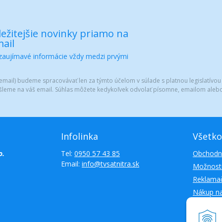
ežitejšie novinky priamo na
ail
 zaujímavé informácie vždy medzi prvými
mail) budeme spracovávať len za týmto účelom v súlade s platnou legislatívou
šleme na váš email. Súhlas môžete kedykoľvek odvolať písomne, emailom alebo
Infolinka
Všetko
o.
Tel:
0950 57 43 85
Obchodn
Email:
info@tvsatnitra.sk
Možnosti
Reklamač
Nákup n
Kontakty